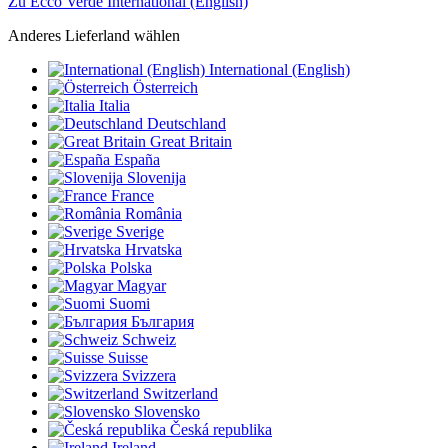
Zu Ecco Verde International (English)
Anderes Lieferland wählen
International (English)
Österreich
Italia
Deutschland
Great Britain
España
Slovenija
France
România
Sverige
Hrvatska
Polska
Magyar
Suomi
България
Schweiz
Suisse
Svizzera
Switzerland
Slovensko
Česká republika
Ireland