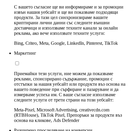
С вашето съгласие ще ви информираме и за промоции
извън нашия уебсайт и ще ви показваме подходящи
продукти. За тази цел синхронизираме вашите
криптирани лични данни със следните външни
доставчици и използваме техните канали за онлайн
реклама, ако вече използвате техните услуги:
Bing, Criteo, Meta, Google, LinkedIn, Pinterest, TikTok
Маркетинг
Приемайки тези услуги, ние можем да показваме
реклами, спонсорирано съдържание, промоции с
отстъпки за нашия уебсайт или продукти въз основа на
вашето поведение при сърфиране и пазаруване и да
измерваме успеха им. С ваше съгласие използваме
следните услуги от трети страни на този уебсайт:
Meta-Pixel, Microsoft Advertising, creativecdn.com
(RTBHouse), TikTok Pixel, Препоръки за продукти въз
основа на кликове, Ads Defender
Разширено проследяване на конверсии