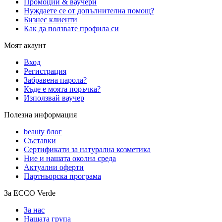
Промоции & ваучери
Нуждаете се от допълнителна помощ?
Бизнес клиенти
Как да ползвате профила си
Моят акаунт
Вход
Регистрация
Забравена парола?
Къде е моята поръчка?
Използвай ваучер
Полезна информация
beauty блог
Съставки
Сертификати за натурална козметика
Ние и нашата околна среда
Актуални оферти
Партньорска програма
За ECCO Verde
За нас
Нашата група