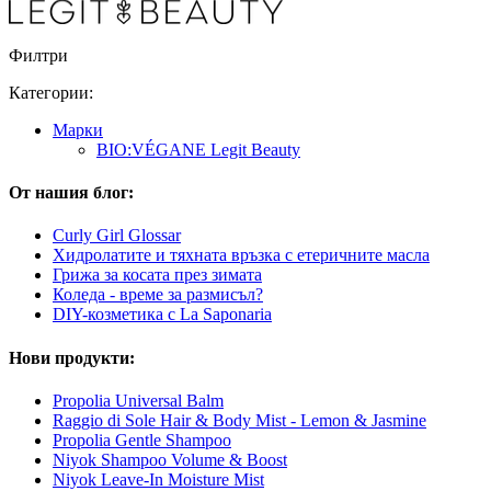
Филтри
Категории:
Марки
BIO:VÉGANE Legit Beauty
От нашия блог:
Curly Girl Glossar
Хидролатите и тяхната връзка с етеричните масла
Грижа за косата през зимата
Коледа - време за размисъл?
DIY-козметика с La Saponaria
Нови продукти:
Propolia Universal Balm
Raggio di Sole Hair & Body Mist - Lemon & Jasmine
Propolia Gentle Shampoo
Niyok Shampoo Volume & Boost
Niyok Leave-In Moisture Mist