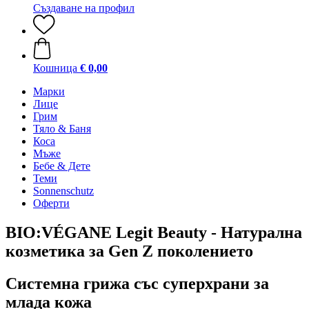
Създаване на профил
Кошница
€ 0,00
Марки
Лице
Грим
Тяло & Баня
Коса
Мъже
Бебе & Дете
Теми
Sonnenschutz
Оферти
BIO:VÉGANE Legit Beauty - Натурална
козметика за Gen Z поколението
Системна грижа със суперхрани за
млада кожа