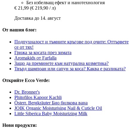
Без избелващ ефект и нанотехнология
€ 21,99
(€ 219,90 / л)
Доставка до 14. август
От нашия блог:
Подпухналост и тъмните кръгове под очите: Оттървете
се от тях!
Грижа за косата през зимата
Aromakids от Farfalla
Защо да преминете към натурална козметика?
Твърд шампоан или сапун за коса? Каква е разликата?
Открийте Ecco Verde:
Dr. Bronner's
Phitofilos Kapoor Kachli
Österr. Bergkräuter Био билкова вана
JOIK Organic Moisturising Nail & Cuticle Oil
Little Siberica Baby Moisturizing Milk
Нови продукти: