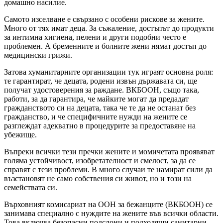
домашно насилие.
Самото изселване е свързано с особени рискове за жените.
Много от тях имат деца. За съжаление, достъпът до продукти
за интимна хигиена, пелени и други подобни често е
проблемен. А бременните и болните жени нямат достъп до
медицински грижи.
Затова хуманитарните организации тук играят основна роля:
те гарантират, че децата, родени извън държавата си, ще
получат удостоверения за раждане. ВКБООН, също така,
работи, за да гарантира, че майките могат да предадат
гражданството си на децата, така че те да не останат без
гражданство, и че специфичните нужди на жените се
разглеждат адекватно в процедурите за предоставяне на
убежище.
Въпреки всички тези пречки жените и момичетата проявяват
голяма устойчивост, изобретателност и смелост, за да се
справят с тези проблеми. В много случаи те намират сили да
възстановят не само собствения си живот, но и този на
семействата си.
Върховният комисариат на ООН за бежанците (ВКБООН) се
занимава специално с нуждите на жените във всички области.
Това включва безопасни подслони и подходящи санитарни