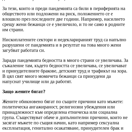
За тези, които и преди пандемията са били в периферията на
обществото или подложени на риск, положението се е
влошило през последните две години. Например, насилието
срещу жени бежанци се е увеличило, и то не само в родните
им страни.
Нископлатените сектори и недекларираният труд са напълно
разрушени от пандемията и в резултат на това много жени
загубват работата си.
Заради пандемията бедността в много страни се увеличава. За
съжаление там, където бедността се увеличава, се увеличават
и принудителните бракове, детският труд и трафикът на хора.
В цял свят много момичета бежанци са принудени да
напуснат училище или да работят.
Защо жените бягат?
Жените обикновено бягат по същите причини като мъжете:
политическа ангажираност, религиозни убеждения или
принадлежност към определена етническа или социална
група. Съществуват обаче и допълнителни причини, които не
засягат мъжете по същия начин, като например сексуална
експлоатация, генитално осакатяване, принудителен брак и