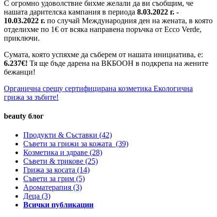
С огромно удоволствие бихме желали да ви съобщим, че
нашата дарителска кампания в периода
8.03.2022 г. -
10.03.2022 г.
по случай Международния ден на жената, в която
отделихме по 1€ от всяка направена поръчка от Ecco Verde,
приключи.
Сумата, която успяхме да съберем от нашата инициатива, e:
6.237€!
Тя ще бъде дарена на
ВКБООН в подкрепа на жените
бежанци!
Органична срещу сертифицирана козметика
Екологична
грижа за зъбите!
beauty блог
Продукти & Съставки
(42)
Съвети за грижи за кожата
(39)
Козметика и здраве
(28)
Съвети & трикове
(25)
Грижа за косата
(14)
Съвети за грим
(5)
Ароматерапия
(3)
Деца
(3)
Всички публикации