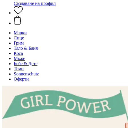
Създаване на профил
Марки
Лице
Грим
Тяло & Баня
Коса
Мъже
Бебе & Дете
Теми
Sonnenschutz
Оферти