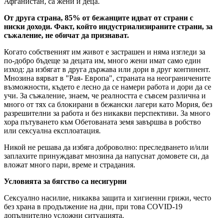
Афганистан, са жени и деца.
От друга страна, 85% от бежанците идват от страни с
ниски доходи. Факт, който индустриализираните страни, за
съжаление, не обичат да признават.
Когато собственият им живот е застрашен и няма изгледи за
по-добро бъдеще за децата им, много жени имат само един
изход: да избягат в друга държава или дори в друг континент.
Мнозина вярват в "Рая- Европа", страната на неограничените
възможности, където е лесно да се намери работа и дори да се
учи. За съжаление, знаем, че реалността е съвсем различна и
много от тях са блокирани в бежански лагери като Мория, без
разрешителни за работа и без никакви перспективи. За много
хора пътуването към Обетованата земя завършва в робство
или сексуална експлоатация.
Никой не решава да избяга доброволно: преследването и/или
заплахите принуждават мнозина да напуснат домовете си, да
вложат много пари, време и страдания.
Условията за бягство са несигурни
Сексуално насилие, никаква защита и хигиенни грижи, често
без храна в продължение на дни, при това COVID-19
допълнително усложни ситуацията.