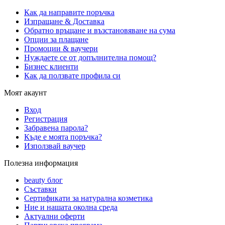
Как да направите поръчка
Изпращане & Доставка
Обратно връщане и възстановяване на сума
Опции за плащане
Промоции & ваучери
Нуждаете се от допълнителна помощ?
Бизнес клиенти
Как да ползвате профила си
Моят акаунт
Вход
Регистрация
Забравена парола?
Къде е моята поръчка?
Използвай ваучер
Полезна информация
beauty блог
Съставки
Сертификати за натурална козметика
Ние и нашата околна среда
Актуални оферти