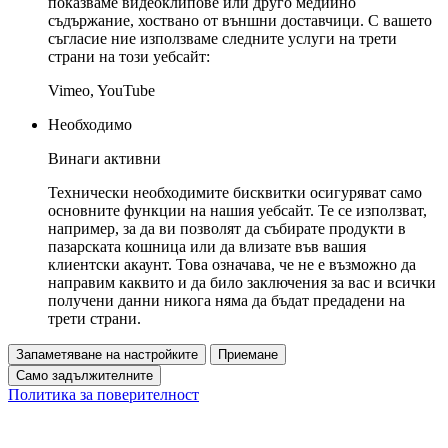
показваме видеоклипове или друго медийно
съдържание, хоствано от външни доставчици. С вашето
съгласие ние използваме следните услуги на трети
страни на този уебсайт:
Vimeo, YouTube
Необходимо
Винаги активни
Технически необходимите бисквитки осигуряват само
основните функции на нашия уебсайт. Те се използват,
например, за да ви позволят да събирате продукти в
пазарската кошница или да влизате във вашия
клиентски акаунт. Това означава, че не е възможно да
направим каквито и да било заключения за вас и всички
получени данни никога няма да бъдат предадени на
трети страни.
Запаметяване на настройките
Приемане
Само задължителните
Политика за поверителност