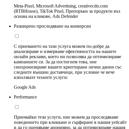
Meta-Pixel, Microsoft Advertising, creativecdn.com
(RTBHouse), TikTok Pixel, Препоръки за продукти въз
основа на кликове, Ads Defender
Разширено проследяване на конверсии
С приемането на тази услуга можем по-добре да
анализираме и измерваме ефективността на нашите
онлайн реклами, което ни позволява да оптимизираме
кампаниите си. За да постигнем това, ние
синхронизираме вашите криптирани лични данни със
следните външни доставчици, при условие че вече
използвате техните услуги:
Google Ads
Performance
Приемайки тези услуги, ние можем да проследяваме
поведението при кликване и сърфиране в нашия уебсайт
и да го оценяваме анонимно, за да оптимизираме нашия