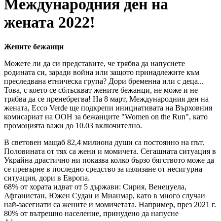
Международния ден на
жената 2022!
Жените бежанци
Можете ли да си представите, че трябва да напуснете
родината си, заради война или защото принадлежите към
преследвана етническа група? Дори бременна или с деца...
Това, с което се сблъскват жените бежанци, не може и не
трябва да се пренебрегва! На 8 март, Международния ден на
жената, Ecco Verde ще подкрепи инициативата на Върховния
комисариат на ООН за бежанците "Women on the Run", като
промоцията важи до 10.03 включително.
В световен мащаб 82,4 милиона души са постоянно на път.
Половината от тях са жени и момичета. Сегашната ситуация в
Украйна драстично ни показва колко бързо бягството може да
се превърне в последно средство за излизане от несигурна
ситуация, дори в Европа.
68% от хората идват от 5 държави: Сирия, Венецуела,
Афганистан, Южен Судан и Мианмар, като в много случаи
най-засегнати са жените и момичетата. Например, през 2021 г.
80% от вътрешно население, принудено да напусне