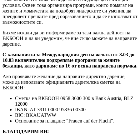
условия. Освен това организира програми, които помагат на
жените и момичетата да подобрят лидерските си умения, да
преодолеят пречките пред образованието и да се възползват от
възможностите си.
Бихме искали да ви информираме за тази важна дейност на
ВКБООН и да ви уведомим, че вие също можете да направите
дарение.
С кампанията за Международния ден на жената от 8.03 до
10.03 включително подкрепяме програми за жените
бежанци, като даряваме по 1€ от всяка направена поръчка.
Ако проявявате желание да направите директно дарение,
може да използвате официалната дарителска сметка на
ВКБООН:
Сметка на ВКБООН 0958 3600 300 в Bank Austria, BLZ
12000
IBAN: AT 3911 0000 95836 00300
BIC: BKAUATWW
Основание за плащане: "Frauen auf der Flucht".
БЛАГОДАРИМ ВИ!