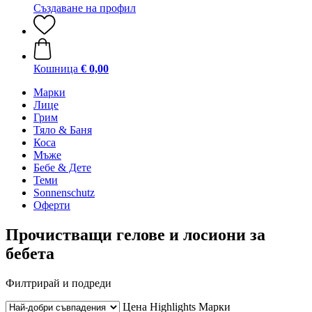
Създаване на профил
Кошница
€ 0,00
Марки
Лице
Грим
Тяло & Баня
Коса
Мъже
Бебе & Дете
Теми
Sonnenschutz
Оферти
Прочистващи гелове и лосиони за
бебета
Филтрирай и подреди
Цена
Highlights
Марки