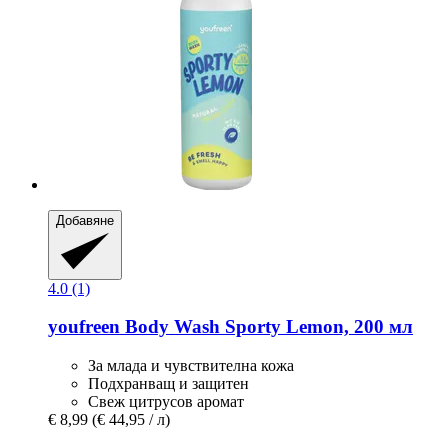
Добавяне
4.0 (1)
youfreen
Body Wash Sporty Lemon, 200 мл
За млада и чувствителна кожа
Подхранващ и защитен
Свеж цитрусов аромат
€ 8,99
(€ 44,95 / л)