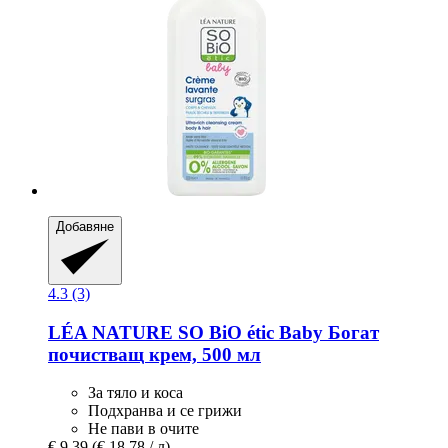
Добавяне
4.3 (3)
LÉA NATURE SO BiO étic
Baby Богат
почистващ крем, 500 мл
За тяло и коса
Подхранва и се грижи
Не пави в очите
€ 9,39
(€ 18,78 / л)