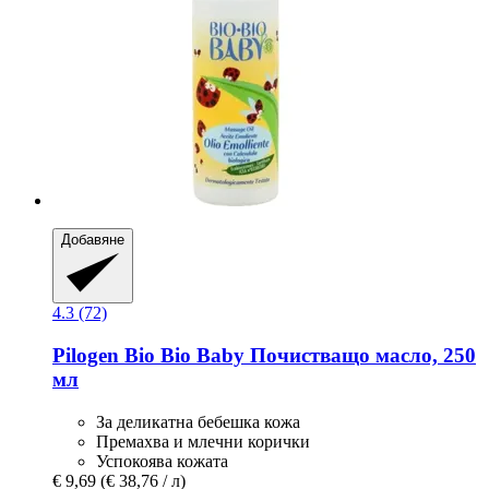
Добавяне
4.3 (72)
Pilogen
Bio Bio Baby Почистващо масло, 250
мл
За деликатна бебешка кожа
Премахва и млечни корички
Успокоява кожата
€ 9,69
(€ 38,76 / л)