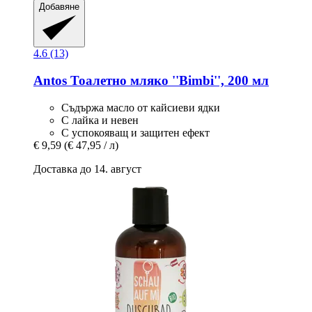
Добавяне
4.6 (13)
Antos
Тоалетно мляко ''Bimbi'', 200 мл
Съдържа масло от кайсиеви ядки
С лайка и невен
С успокояващ и защитен ефект
€ 9,59
(€ 47,95 / л)
Доставка до 14. август