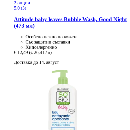
2 опции
5.0 (3)
Attitude
baby leaves Bubble Wash, Good Night
(473 мл)
Особено нежно по кожата
Със защитни съставки
Хипоалергенно
€ 12,49
(€ 26,41 / л)
Доставка до 14. август