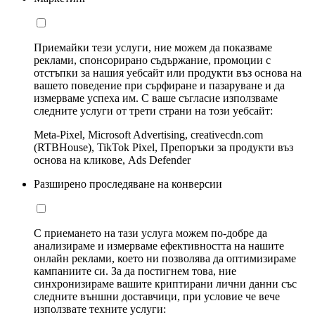
Приемайки тези услуги, ние можем да показваме
реклами, спонсорирано съдържание, промоции с
отстъпки за нашия уебсайт или продукти въз основа на
вашето поведение при сърфиране и пазаруване и да
измерваме успеха им. С ваше съгласие използваме
следните услуги от трети страни на този уебсайт:
Meta-Pixel, Microsoft Advertising, creativecdn.com
(RTBHouse), TikTok Pixel, Препоръки за продукти въз
основа на кликове, Ads Defender
Разширено проследяване на конверсии
С приемането на тази услуга можем по-добре да
анализираме и измерваме ефективността на нашите
онлайн реклами, което ни позволява да оптимизираме
кампаниите си. За да постигнем това, ние
синхронизираме вашите криптирани лични данни със
следните външни доставчици, при условие че вече
използвате техните услуги: