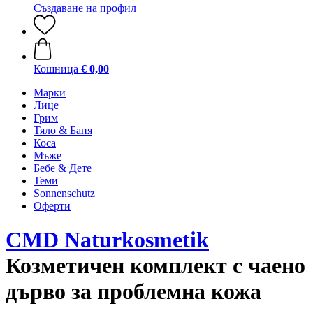
Създаване на профил
Кошница
€ 0,00
Марки
Лице
Грим
Тяло & Баня
Коса
Мъже
Бебе & Дете
Теми
Sonnenschutz
Оферти
CMD Naturkosmetik
Козметичен комплект с чаено
дърво за проблемна кожа