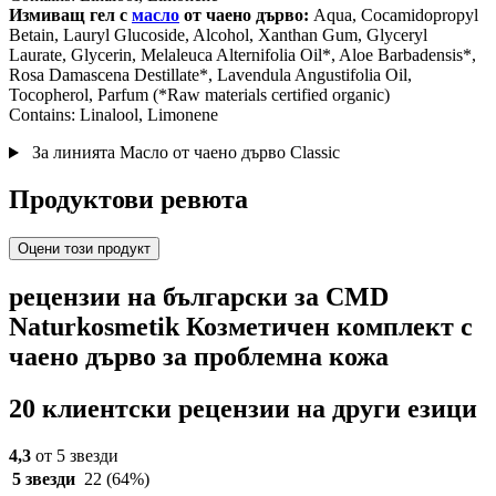
Измиващ гел с
масло
от чаено дърво:
Aqua, Cocamidopropyl
Betain, Lauryl Glucoside, Alcohol, Xanthan Gum, Glyceryl
Laurate, Glycerin, Melaleuca Alternifolia Oil*, Aloe Barbadensis*,
Rosa Damascena Destillate*, Lavendula Angustifolia Oil,
Tocopherol, Parfum (*Raw materials certified organic)
Contains: Linalool, Limonene
За линията Масло от чаено дърво Classic
Продуктови ревюта
Оцени този продукт
рецензии на български за CMD
Naturkosmetik Козметичен комплект с
чаено дърво за проблемна кожа
20 клиентски рецензии на други езици
4,3
от 5 звезди
5 звезди
22
(64%)