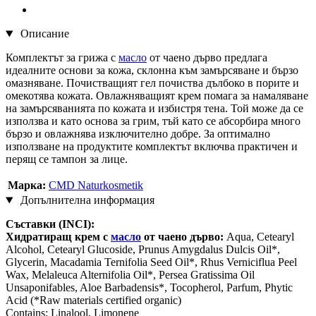
Описание
Комплектът за грижа с
масло
от чаено дърво предлага
идеалните основи за кожа, склонна към замърсяване и бързо
омазняване. Почистващият гел почиства дълбоко в порите и
омекотява кожата. Овлажняващият крем помага за намаляване
на замърсяванията по кожата и избистря тена. Той може да се
използва и като основа за грим, тъй като се абсорбира много
бързо и овлажнява изключително добре. За оптимално
използване на продуктите комплектът включва практичен и
перящ се тампон за лице.
Марка:
CMD Naturkosmetik
Допълнителна информация
Съставки (INCI):
Хидратиращ крем с
масло
от чаено дърво:
Aqua, Cetearyl
Alcohol, Cetearyl Glucoside, Prunus Amygdalus Dulcis Oil*,
Glycerin, Macadamia Ternifolia Seed Oil*, Rhus Verniciflua Peel
Wax, Melaleuca Alternifolia Oil*, Persea Gratissima Oil
Unsaponifables, Aloe Barbadensis*, Tocopherol, Parfum, Phytic
Acid (*Raw materials certified organic)
Contains: Linalool, Limonene