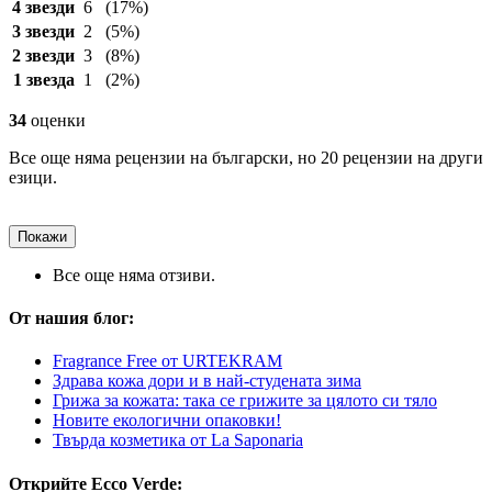
4 звезди
6
(17%)
3 звезди
2
(5%)
2 звезди
3
(8%)
1 звезда
1
(2%)
34
оценки
Все още няма рецензии на български, но 20 рецензии на други
езици.
Покажи
Все още няма отзиви.
От нашия блог:
Fragrance Free от URTEKRAM
Здрава кожа дори и в най-студената зима
Грижа за кожата: така се грижите за цялото си тяло
Новите екологични опаковки!
Твърда козметика от La Saponaria
Открийте Ecco Verde: