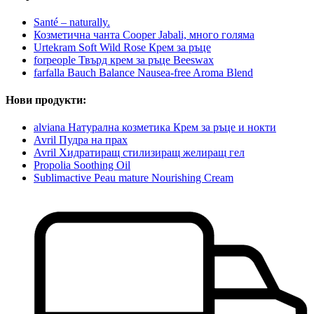
Santé – naturally.
Козметична чанта Cooper Jabali, много голяма
Urtekram Soft Wild Rose Крем за ръце
forpeople Твърд крем за ръце Beeswax
farfalla Bauch Balance Nausea-free Aroma Blend
Нови продукти:
alviana Натурална козметика Крем за ръце и нокти
Avril Пудра на прах
Avril Хидратиращ стилизиращ желиращ гел
Propolia Soothing Oil
Sublimactive Peau mature Nourishing Cream