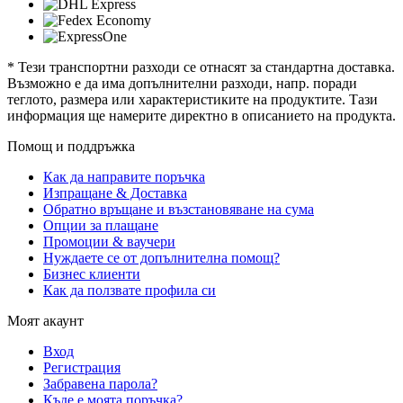
* Тези транспортни разходи се отнасят за стандартна доставка.
Възможно е да има допълнителни разходи, напр. поради
теглото, размера или характеристиките на продуктите. Тази
информация ще намерите директно в описанието на продукта.
Помощ и поддръжка
Как да направите поръчка
Изпращане & Доставка
Обратно връщане и възстановяване на сума
Опции за плащане
Промоции & ваучери
Нуждаете се от допълнителна помощ?
Бизнес клиенти
Как да ползвате профила си
Моят акаунт
Вход
Регистрация
Забравена парола?
Къде е моята поръчка?