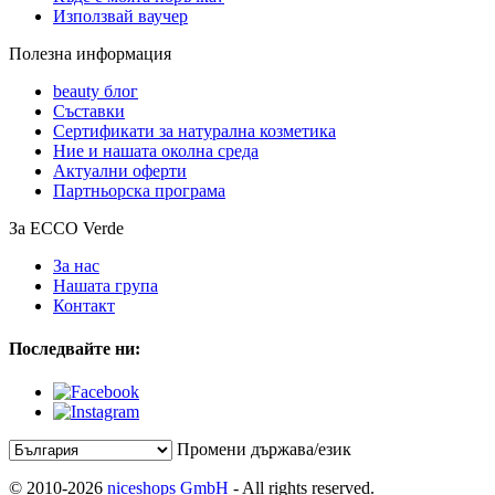
Използвай ваучер
Полезна информация
beauty блог
Съставки
Сертификати за натурална козметика
Ние и нашата околна среда
Актуални оферти
Партньорска програма
За ECCO Verde
За нас
Нашата група
Контакт
Последвайте ни:
Промени държава/език
© 2010-2026
niceshops GmbH
- All rights reserved.