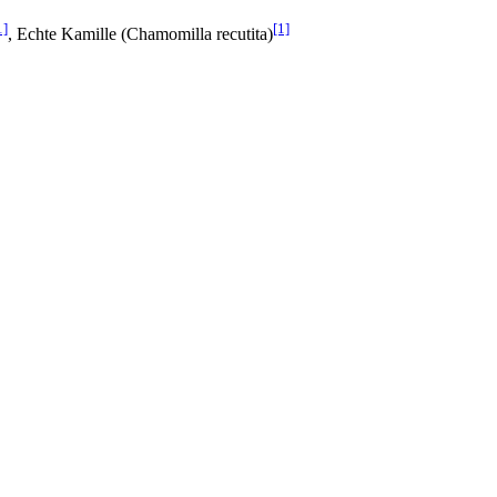
1]
[1]
, Echte Kamille (Chamomilla recutita)