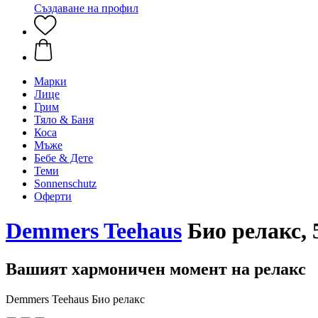
Създаване на профил
Марки
Лице
Грим
Тяло & Баня
Коса
Мъже
Бебе & Дете
Теми
Sonnenschutz
Оферти
Demmers Teehaus
Био релакс, 
Вашият хармоничен момент на релакс
Demmers Teehaus Био релакс