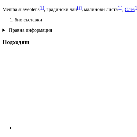
[1]
[1]
[1]
[
Mentha suaveolens
, градински чай
, малинови листа
,
Слез
био съставки
Правна информация
Подходящ