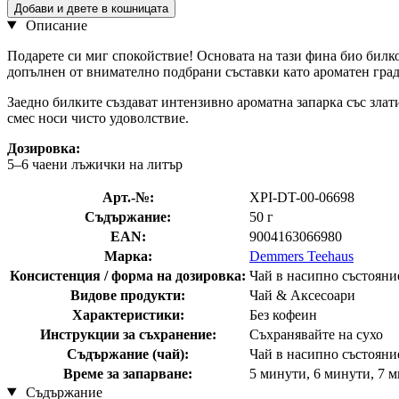
Добави и двете в кошницата
Описание
Подарете си миг спокойствие! Основата на тази фина био билков
допълнен от внимателно подбрани съставки като ароматен гради
Заедно билките създават интензивно ароматна запарка със злат
смес носи чисто удоволствие.
Дозировка:
5–6 чаени лъжички на литър
Арт.-№:
XPI-DT-00-06698
Съдържание:
50 г
EAN:
9004163066980
Марка:
Demmers Teehaus
Консистенция / форма на дозировка:
Чай в насипно състояни
Видове продукти:
Чай & Аксесоари
Характеристики:
Без кофеин
Инструкции за съхранение:
Съхранявайте на сухо
Съдържание (чай):
Чай в насипно състояни
Време за запарване:
5 минути, 6 минути, 7 
Съдържание