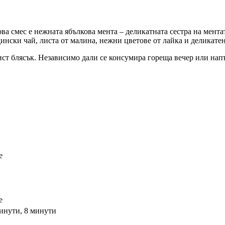
а смес е нежната ябълкова мента – деликатната сестра на ментат
нски чай, листа от малина, нежни цветове от лайка и деликатен
ист блясък. Независимо дали се консумира гореща вечер или нап
е
е
минути, 8 минути