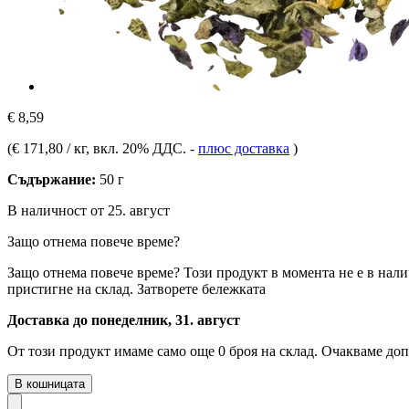
€ 8,59
(
€ 171,80 / кг
, вкл. 20% ДДС.
-
плюс доставка
)
Съдържание:
50 г
В наличност от 25. август
Защо отнема повече време?
Защо отнема повече време?
Този продукт в момента не е в нали
пристигне на склад.
Затворете бележката
Доставка до понеделник, 31. август
От този продукт имаме само още 0 броя на склад. Очакваме доп
В кошницата