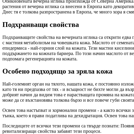
Обикновената вечерна иглика произхожда от Северна Америка. 
растения от вечерна иглика са внесени в Европа като декоративн
Днес тя е толкова разпространена в Европа, че много хора я смя
Подхранващи свойства
Подхранващите свойства на вечерната иглика са открити едва п
с мастния метаболизъм на човешката кожа. Маслото от семена
епидермиса - най-горния слой на кожата. Тези мастни киселин
поддържането на кожната бариера. По този начин маслото от веч
подпомага регенерацията на кожата.
Особено подходящо за зряла кожа
Най-големият орган на тялото, нашата кожа, е постоянно изложе
като тя ни предпазва от тях - и всъщност не бихте могли да въ
добрият начин да видим това е нарастващата промяна на кожата 
може да се възстановява толкова бързо и все повече губи своят
Освен това настъпват и хормонални промени - а както всички 
тънка, което я прави податлива на дехидратация. Освен това на
Последиците от всички тези промени са твърде познати: Появяв
ревитализиращи свойства забавят тези процеси.