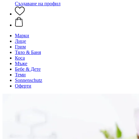
Създаване на профил
Марки
Лице
Грим
Тяло & Баня
Коса
Мъже
Бебе & Дете
Теми
Sonnenschutz
Оферти