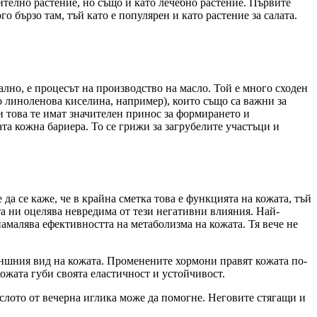
телно растение, но също и като лечебно растение. Първите
о бързо там, тъй като е популярен и като растение за салата.
ално, е процесът на производство на масло. Той е много сходен
 линоленова киселина, например), които също са важни за
и това те имат значителен принос за формирането и
та кожна бариера. То се грижи за загрубелите участъци и
да се каже, че в крайна сметка това е функцията на кожата, тъй
ата ни оцелява невредима от тези негативни влияния. Най-
намалява ефективността на метаболизма на кожата. Тя вече не
външния вид на кожата. Променените хормони правят кожата по-
кожата губи своята еластичност и устойчивост.
слото от вечерна иглика може да помогне. Неговите стягащи и