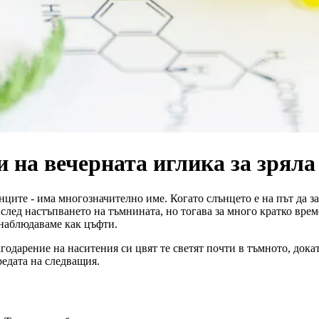
на вечерната иглика за зряла
нците - има многозначително име. Когато слънцето е на път да зал
 след настъпването на тъмнината, но тогава за много кратко врем
 наблюдаваме как цъфти.
годарение на наситения си цвят те светят почти в тъмното, дока
редата на следващия.