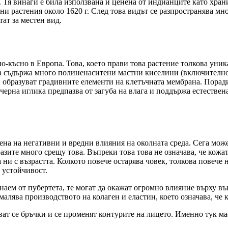
Тя винаги е била използвана и ценена от индианците като храни
и растения около 1620 г. След това видът се разпространява мног
тат за местен вид.
о-късно в Европа. Това, което прави това растение толкова уник
та съдържа много полиненаситени мастни киселини (включително
и образуват градивните елементи на клетъчната мембрана. Порад
ерна иглика предпазва от загуба на влага и поддържа естествена
на на негативни и вредни влияния на околната среда. Сега може 
зразите много срещу това. Въпреки това това не означава, че кож
ни с възрастта. Колкото повече остарява човек, толкова повече 
а устойчивост.
знаем от пубертета, те могат да окажат огромно влияние върху 
малява производството на колаген и еластин, което означава, че 
ат се бръчки и се променят контурите на лицето. Именно тук ма