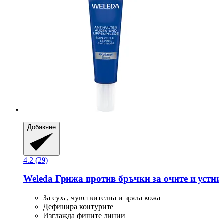
Добавяне
4.2 (29)
Weleda
Грижа против бръчки за очите и устнит
За суха, чувствителна и зряла кожа
Дефинира контурите
Изглажда фините линии