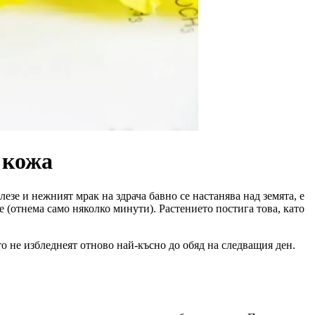
 кожа
езе и нежният мрак на здрача бавно се настанява над земята, е
е (отнема само няколко минути). Растението постига това, като
то не избледнеят отново най-късно до обяд на следващия ден.