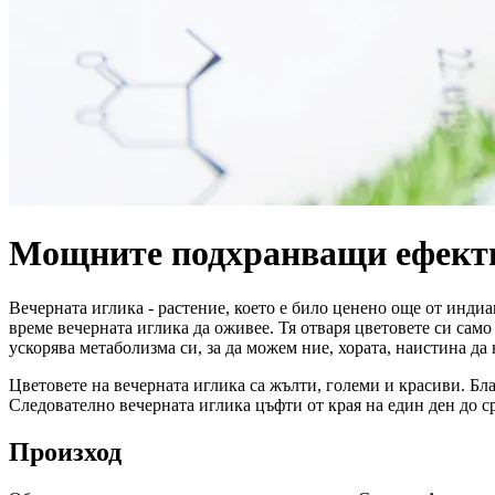
Мощните подхранващи ефекти 
Вечерната иглика - растение, което е било ценено още от индиа
време вечерната иглика да оживее. Тя отваря цветовете си само
ускорява метаболизма си, за да можем ние, хората, наистина да
Цветовете на вечерната иглика са жълти, големи и красиви. Бла
Следователно вечерната иглика цъфти от края на един ден до с
Произход