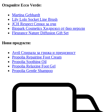
Открийте Ecco Verde:
Martina Gebhardt
Lily Lolo Socket Line Brush
JCH Respect Сенки за очи
Biopark Cosmetics Хидрозол от био нероли
Fleurance Nature Diffusion Gift Set
Нови продукти:
Avril Спирала за грижа и прецизност
Propolia Repairing Foot Cream
Propolia Soothing Oil
Propolia Relaxing Foot Gel
Propolia Gentle Shampoo