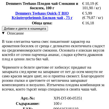
Demmers Teehaus Плодов чай Смокиня и
€ 10,19
(€
босилек, 100 г
101,90 / кг)
Demmers Teehaus Quick-T BIO
€ 5,99
Kräutergeheimnis Билков чай ​​, 75 г
(€ 79,87 / кг)
Обща цена:
€ 16,18
Добави и двете в кошницата
Описание
В тази елегантна чаена смес пикантният характер на
ароматния босилек се среща с деликатно екзотичната сладост
на средиземноморските смокини. Основата е изискан вкусов
коктейл от сочни парченца ананас, сладки кубчета драконов
плод и ценни листа бял чай.
Червените и белите цветове от хибискус придават на
запарката след време на запарване от пет до осем минути не
само красив меден цвят, но и приятна свежест. Благородните
розови пъпки и цветовете от метличина завършват
композицията и визуално. Изтънчена плодова комбинация за
всички, които търсят нещо специално в своята чаша чай.
Арт.-№:
XPI-DT-00-05351
Съдържание:
100 г
EAN:
9004163181119