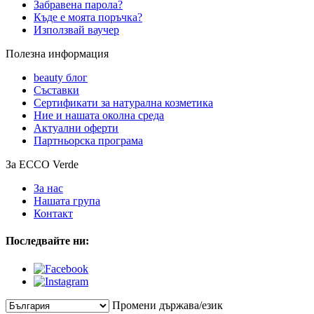
Забравена парола?
Къде е моята поръчка?
Използвай ваучер
Полезна информация
beauty блог
Съставки
Сертификати за натурална козметика
Ние и нашата околна среда
Актуални оферти
Партньорска програма
За ECCO Verde
За нас
Нашата група
Контакт
Последвайте ни:
Промени държава/език