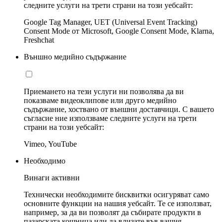
следните услуги на трети страни на този уебсайт:
Google Tag Manager, UET (Universal Event Tracking)
Consent Mode от Microsoft, Google Consent Mode, Klarna,
Freshchat
Външно медийно съдържание
Приемането на тези услуги ни позволява да ви
показваме видеоклипове или друго медийно
съдържание, хоствано от външни доставчици. С вашето
съгласие ние използваме следните услуги на трети
страни на този уебсайт:
Vimeo, YouTube
Необходимо
Винаги активни
Технически необходимите бисквитки осигуряват само
основните функции на нашия уебсайт. Те се използват,
например, за да ви позволят да събирате продукти в
пазарската кошница или да влизате във вашия