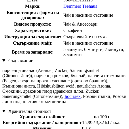
Марка:
Demmers Teehaus
Консистенция / форма на
Чай в насипно състояние
дозировка:
Видове продукти:
Чай & Аксесоари
Характеристики:
С кофеин
Инструкции за съхранение:
Съхранявайте на сухо
Съдържание (чай):
Чай в насипно състояние
5 минути, 6 минути, 7 минути,
Време за запарване:
8 минути
Съдържание
парченца ананас (Ананас, Zucker, Säuerungsmittel
(Citronensäure)), парченца рожков, Бял чай, парчета от смокиня
(Feigen, средства против слепване (оризово брашно)),
Къпинови листа, Hibiskusblüten weiß, natürliches Aroma,
Смокини, драконов плод (драконов плод, Zucker,
Säuerungsmittel (Citronensäure)),
Босилек
, Розови пъпки, Розови
листенца, цветове от метличина
Хранителна стойност
Хранителна стойност
на 100 г
Енергийно съдържание / калоричност
15,99 / 3,82 kJ / ккал
Мазнини
0,1 г