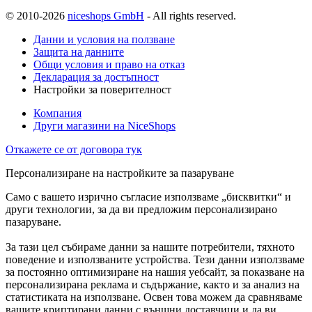
© 2010-2026
niceshops GmbH
- All rights reserved.
Данни и условия на ползване
Защита на данните
Общи условия и право на отказ
Декларация за достъпност
Настройки за поверителност
Компания
Други магазини на NiceShops
Откажете се от договора тук
Персонализиране на настройките за пазаруване
Само с вашето изрично съгласие използваме „бисквитки“ и
други технологии, за да ви предложим персонализирано
пазаруване.
За тази цел събираме данни за нашите потребители, тяхното
поведение и използваните устройства. Тези данни използваме
за постоянно оптимизиране на нашия уебсайт, за показване на
персонализирана реклама и съдържание, както и за анализ на
статистиката на използване. Освен това можем да сравняваме
вашите криптирани данни с външни доставчици и да ви