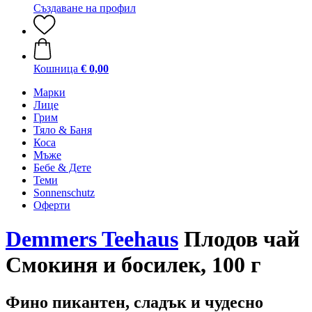
Създаване на профил
Кошница
€ 0,00
Марки
Лице
Грим
Тяло & Баня
Коса
Мъже
Бебе & Дете
Теми
Sonnenschutz
Оферти
Demmers Teehaus
Плодов чай
Смокиня и босилек, 100 г
Фино пикантен, сладък и чудесно