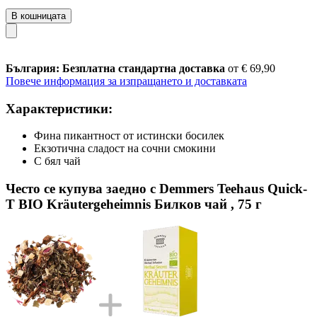
В кошницата
България: Безплатна стандартна доставка
от € 69,90
Повече информация за изпращането и доставката
Характеристики:
Фина пикантност от истински босилек
Екзотична сладост на сочни смокини
С бял чай
Често се купува заедно с Demmers Teehaus Quick-
T BIO Kräutergeheimnis Билков чай ​​, 75 г