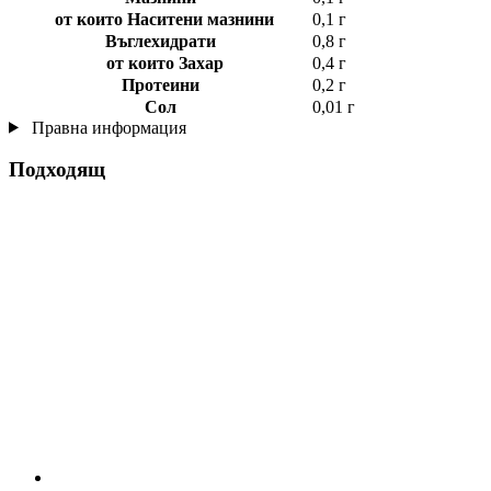
от които Наситени мазнини
0,1 г
Въглехидрати
0,8 г
от които Захар
0,4 г
Протеини
0,2 г
Сол
0,01 г
Правна информация
Подходящ