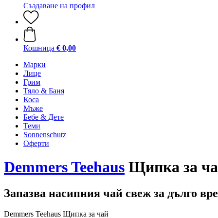
Създаване на профил
Кошница
€ 0,00
Марки
Лице
Грим
Тяло & Баня
Коса
Мъже
Бебе & Дете
Теми
Sonnenschutz
Оферти
Demmers Teehaus
Щипка за ч
Запазва насипния чай свеж за дълго вр
Demmers Teehaus Щипка за чай