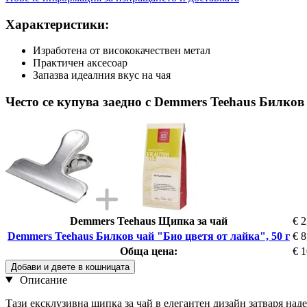
Характеристики:
Изработена от висококачествен метал
Практичен аксесоар
Запазва идеалния вкус на чая
Често се купува заедно с Demmers Teehaus Билков 
Demmers Teehaus Щипка за чай
€ 2
Demmers Teehaus Билков чай "Био цветя от лайка", 50 г
€ 8
Обща цена:
€ 1
Добави и двете в кошницата
Описание
Тази ексклузивна щипка за чай в елегантен дизайн затваря над