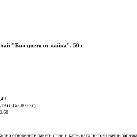
чай "Био цветя от лайка", 50 г
,49
,19
(€ 163,80 / кг)
0,68
еждно отворените пакети с чай и кафе, като по този начин запаз