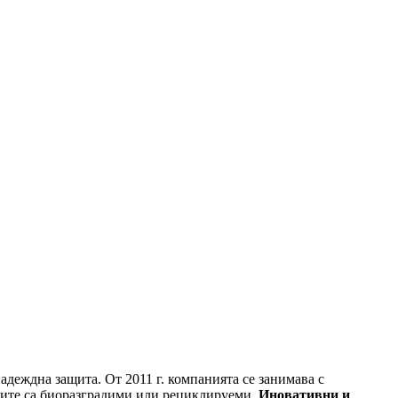
адеждна защита. От 2011 г. компанията се занимава с
вките са биоразградими или рециклируеми.
Иновативни и