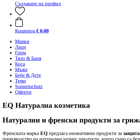
Създаване на профил
Кошница
€ 0,00
Марки
Лице
Грим
Тяло & Баня
Коса
Мъже
Бебе & Дете
Теми
Sonnenschutz
Оферти
EQ Натурална козметика
Натурални и френски продукти за грижа
Френската марка
EQ
предлага иновативни продукти за
защита
производство на натурални уелнес продукти, които също са без