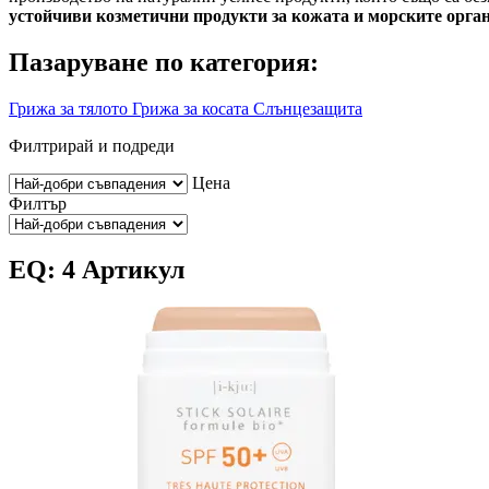
устойчиви козметични продукти за кожата и морските орга
Пазаруване по категория:
Грижа за тялото
Грижа за косата
Слънцезащита
Филтрирай и подреди
Цена
Филтър
EQ: 4 Артикул