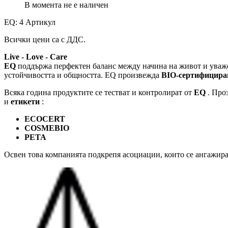
В момента не е наличен
EQ: 4 Артикул
Всички цени са с ДДС.
Live - Love - Care
EQ
поддържа перфектен баланс между начина на живот и уважен
устойчивостта и общността. EQ произвежда
BIO-сертифициран
Всяка година продуктите се тестват и контролират от
EQ
. Про
и
етикети
:
ECOCERT
COSMEBIO
PETA
Освен това компанията подкрепя асоциации, които се ангажират