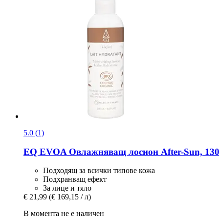
5.0 (1)
EQ EVOA
Овлажняващ лосион After-​Sun, 13
Подходящ за всички типове кожа
Подхранващ ефект
За лице и тяло
€ 21,99
(€ 169,15 / л)
В момента не е наличен