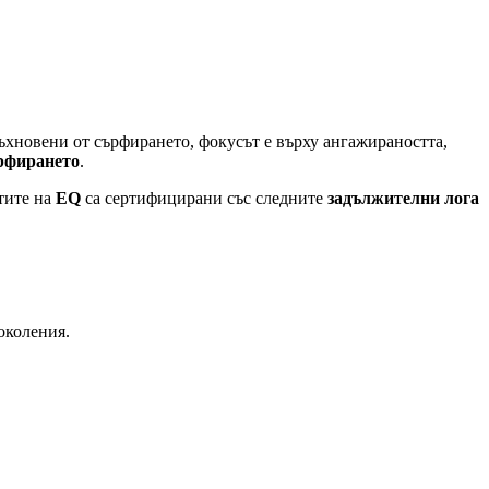
ъхновени от сърфирането, фокусът е върху ангажираността,
ърфирането
.
тите на
EQ
са сертифицирани със следните
задължителни лога
околения.