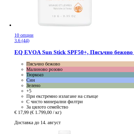
10 опции
3.6 (44)
EQ EVOA
Sun Stick SPF50+, Пясъчно бежово 
Пясъчно бежово
Малиново розово
Тюркоаз
Син
Зелено
+5
При екстремно излагане на слънце
С чисто минерални филтри
За цялото семейство
€ 17,99
(€ 1.799,00 / кг)
Доставка до 14. август