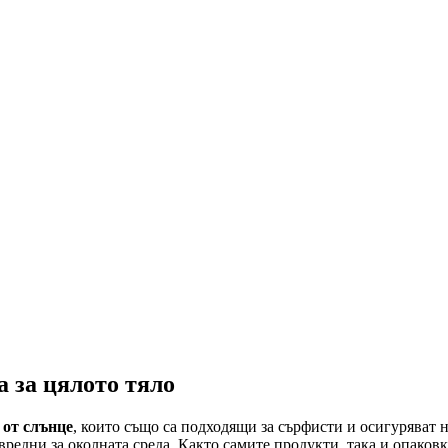
 за цялото тяло
 от слънце
, които също са подходящи за сърфисти и осигуряват н
вредни за околната среда. Както самите продукти, така и опако