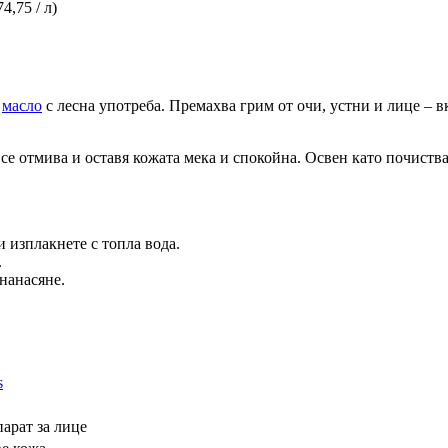
74,75 / л)
а
масло
с лесна употреба. Премахва грим от очи, устни и лице – 
 се отмива и оставя кожата мека и спокойна. Освен като почиств
 изплакнете с топла вода.
.
 нанасяне.
s
арат за лице