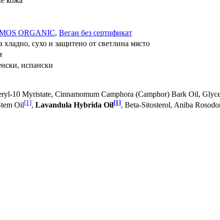
ве кожа
OSMOS ORGANIC
,
Веган без сертификат
 хладно, сухо и защитено от светлина място
м
нски, испански
ceryl-10 Myristate, Cinnamomum Camphora (Camphor) Bark Oil, Glyce
[1]
[1]
Stem Oil
,
Lavandula Hybrida Oil
, Beta-Sitosterol, Aniba Rosod