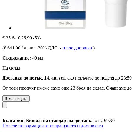
€ 25,64
€ 26,99
-5%
(
€ 641,00 / л
, вкл. 20% ДДС.
-
плюс доставка
)
Съдържание:
40 мл
На склад
Доставка до петък, 14. август
, ако поръчате до
неделя до 23:59
От този продукт имаме само още 23 броя на склад. Очакваме до
В кошницата
България: Безплатна стандартна доставка
от € 69,90
Повече информация за изпращането и доставката