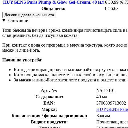
HUYGENS Paris Plump & Glow Gel-Cream, 40 мл
€ 30,99
(€ 7
Обща цена:
€ 56,63
Добави и двете в кошницата
Описание
Този балсам за вечерна грижа комбинира почистващата сила н
слънцезащита, без да изсушава кожата.
При контакт с вода се превръща в млечна текстура, която лесно
масаж и лице-йога.
Начин на употреба:
Като дегримиращ продукт: масажирайте върху суха кожа и
Като нощна маска: нанесете тънък слой върху лице и шия
За масаж и лице-йога: затоплете продукта в ръцете преди
Арт.-№:
NS-17101
Съдържание:
40 мл
EAN:
3700809713602
Марка:
HUYGENS Pari
Консистенция / форма на дозировка:
Балсам
Видове продукти:
Почистващ преп