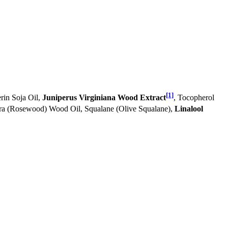
[1]
rin Soja Oil,
Juniperus Virginiana Wood Extract
, Tocopherol
ora (Rosewood) Wood Oil, Squalane (Olive Squalane),
Linalool