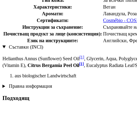
Тип кожа:
За всички типо
Характеристики:
Веган
Аромати:
Лавандула, Роза
Сертификати:
Cosmébio - C
Инструкции за съхранение:
Съхранявайте на
Почистващ продукт за лице (консистенция):
Почистващ кре
Език на инструкциите:
Английски, Фре
Съставки (INCI)
[1]
Helianthus Annus (Sunflower) Seed Oil
, Glycerin, Aqua, Polygly
[1]
(Vitamin E),
Citrus Bergamia Peel Oil
, Eucalyptus Radiata Leaf/
aus biologischer Landwirtschaft
Правна информация
Подходящ