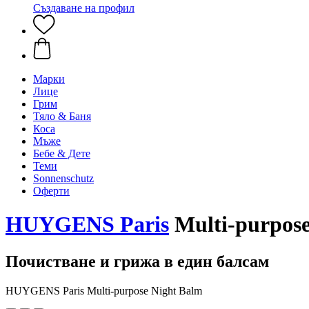
Създаване на профил
Марки
Лице
Грим
Тяло & Баня
Коса
Мъже
Бебе & Дете
Теми
Sonnenschutz
Оферти
HUYGENS Paris
Multi-purpose
Почистване и грижа в един балсам
HUYGENS Paris Multi-purpose Night Balm