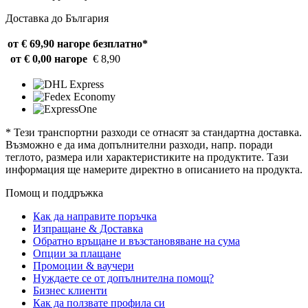
Доставка до България
от € 69,90 нагоре
безплатно*
от € 0,00 нагоре
€ 8,90
* Тези транспортни разходи се отнасят за стандартна доставка.
Възможно е да има допълнителни разходи, напр. поради
теглото, размера или характеристиките на продуктите. Тази
информация ще намерите директно в описанието на продукта.
Помощ и поддръжка
Как да направите поръчка
Изпращане & Доставка
Обратно връщане и възстановяване на сума
Опции за плащане
Промоции & ваучери
Нуждаете се от допълнителна помощ?
Бизнес клиенти
Как да ползвате профила си