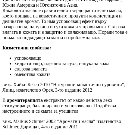
Южна Америка и Югоизточна Азия.
Какаовото масло е сравнително твърдо растително масло,
което придава на козметичните продукти консистенция и
деликатен аромат. То има успокояващ ефект върху
раздразнена, напукана и суха кожа и я прави мека. Свързва
влагата в кожата и е защитно и овлажняващо. Поради това е
по-малко подходящо за мазна и проблемна кожа.
Козметични свойства:
успокояващо
хидратиращо, идеално за суха, напукана кожа
свързва влагата
омекотява кожата
виж. Хайке Кезер 2010 "Натурални козметични суровини",
Линц, издателство Фрея, 3-то издание 2012
В
ароматерапията
екстрактът от какао действа леко
стимулиращо, балансиращо и успокояващо. Подобтява
настроението и се смята за утешител.
виж. Markus Schirner 2002 "Ароматни масла" издателство
Schirner, Дармщат, 4-то издание 2011