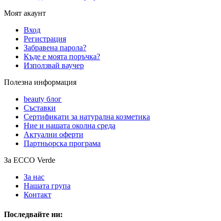
Моят акаунт
Вход
Регистрация
Забравена парола?
Къде е моята поръчка?
Използвай ваучер
Полезна информация
beauty блог
Съставки
Сертификати за натурална козметика
Ние и нашата околна среда
Актуални оферти
Партньорска програма
За ECCO Verde
За нас
Нашата група
Контакт
Последвайте ни: