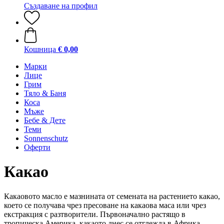
Създаване на профил
Кошница
€ 0,00
Марки
Лице
Грим
Тяло & Баня
Коса
Мъже
Бебе & Дете
Теми
Sonnenschutz
Оферти
Какао
Какаовото масло е мазнината от семената на растението какао,
което се получава чрез пресоване на какаова маса или чрез
екстракция с разтворители. Първоначално растящо в
тропическа Америка, какаото днес се отглежда в Африка,