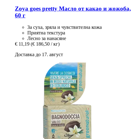
Zoya goes pretty
Масло от какао и жожоба,
60 г
За суха, зряла и чувствителна кожа
Приятна текстура
Лесно за нанасяне
€ 11,19
(€ 186,50 / кг)
Доставка до 17. август