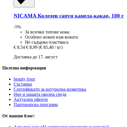
NICAMA
Коледен сапун канела-​какао, 100 г
-5%
За всички типове кожа
Особено нежен към кожата
Не съдържа пластмаса
€ 8,54
€ 8,99
(€ 85,40 / кг)
Доставка до 17. август
Полезна информация
beauty блог
Съставки
Сертификати за натурална козметика
Ние и нашата околна среда
Актуални оферти
Партньорска програма
От нашия блог:
Алкални или рН-неутрални продукти за кожата?