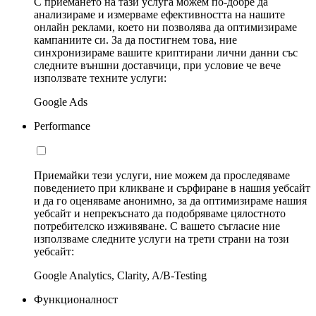
С приемането на тази услуга можем по-добре да
анализираме и измерваме ефективността на нашите
онлайн реклами, което ни позволява да оптимизираме
кампаниите си. За да постигнем това, ние
синхронизираме вашите криптирани лични данни със
следните външни доставчици, при условие че вече
използвате техните услуги:
Google Ads
Performance
Приемайки тези услуги, ние можем да проследяваме
поведението при кликване и сърфиране в нашия уебсайт
и да го оценяваме анонимно, за да оптимизираме нашия
уебсайт и непрекъснато да подобряваме цялостното
потребителско изживяване. С вашето съгласие ние
използваме следните услуги на трети страни на този
уебсайт:
Google Analytics, Clarity, A/B-Testing
Функционалност