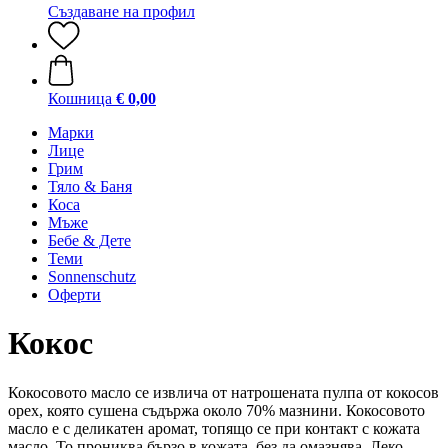
Създаване на профил
Кошница
€ 0,00
Марки
Лице
Грим
Тяло & Баня
Коса
Мъже
Бебе & Дете
Теми
Sonnenschutz
Оферти
Кокос
Кокосовото масло се извлича от натрошената пулпа от кокосов
орех, която сушена съдържа около 70% мазнини. Кокосовото
масло е с деликатен аромат, топящо се при контакт с кожата
масло. То прониква бързо в кожата, без да омазнява. Леко