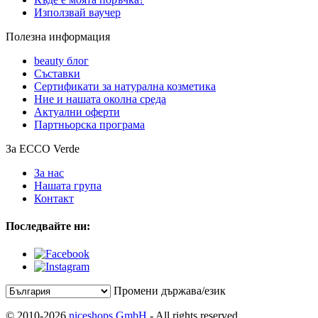
Използвай ваучер
Полезна информация
beauty блог
Съставки
Сертификати за натурална козметика
Ние и нашата околна среда
Актуални оферти
Партньорска програма
За ECCO Verde
За нас
Нашата група
Контакт
Последвайте ни:
Промени държава/език
© 2010-2026
niceshops GmbH
- All rights reserved.