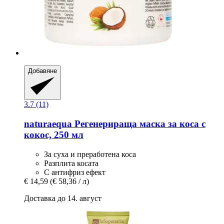
Добавяне
3.7 (11)
naturaequa
Регенерираща маска за коса с
кокос, 250 мл
За суха и преработена коса
Разплита косата
С антифриз ефект
€ 14,59
(€ 58,36 / л)
Доставка до 14. август