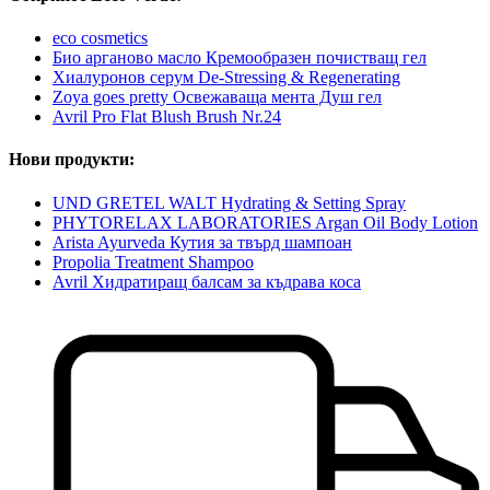
eco cosmetics
Био арганово масло Кремообразен почистващ гел
Хиалуронов серум De-Stressing & Regenerating
Zoya goes pretty Освежаваща мента Душ гел
Avril Pro Flat Blush Brush Nr.24
Нови продукти:
UND GRETEL WALT Hydrating & Setting Spray
PHYTORELAX LABORATORIES Argan Oil Body Lotion
Arista Ayurveda Кутия за твърд шампоан
Propolia Treatment Shampoo
Avril Хидратиращ балсам за къдрава коса