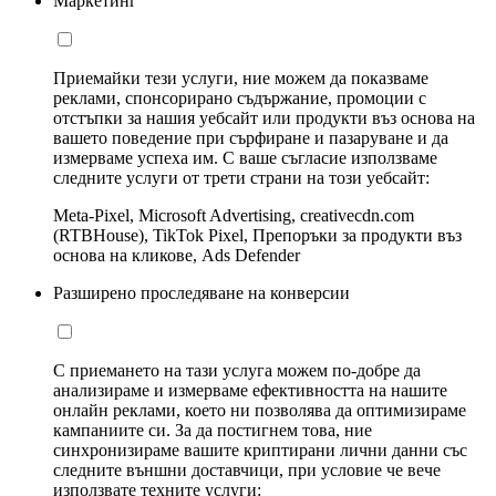
Маркетинг
Приемайки тези услуги, ние можем да показваме
реклами, спонсорирано съдържание, промоции с
отстъпки за нашия уебсайт или продукти въз основа на
вашето поведение при сърфиране и пазаруване и да
измерваме успеха им. С ваше съгласие използваме
следните услуги от трети страни на този уебсайт:
Meta-Pixel, Microsoft Advertising, creativecdn.com
(RTBHouse), TikTok Pixel, Препоръки за продукти въз
основа на кликове, Ads Defender
Разширено проследяване на конверсии
С приемането на тази услуга можем по-добре да
анализираме и измерваме ефективността на нашите
онлайн реклами, което ни позволява да оптимизираме
кампаниите си. За да постигнем това, ние
синхронизираме вашите криптирани лични данни със
следните външни доставчици, при условие че вече
използвате техните услуги: