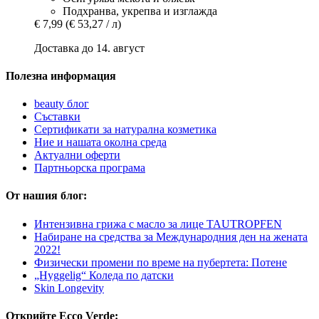
Подхранва, укрепва и изглажда
€ 7,99
(€ 53,27 / л)
Доставка до 14. август
Полезна информация
beauty блог
Съставки
Сертификати за натурална козметика
Ние и нашата околна среда
Актуални оферти
Партньорска програма
От нашия блог:
Интензивна грижа с масло за лице TAUTROPFEN
Набиране на средства за Международния ден на жената
2022!
Физически промени по време на пубертета: Потене
„Hyggelig“ Коледа по датски
Skin Longevity
Открийте Ecco Verde: