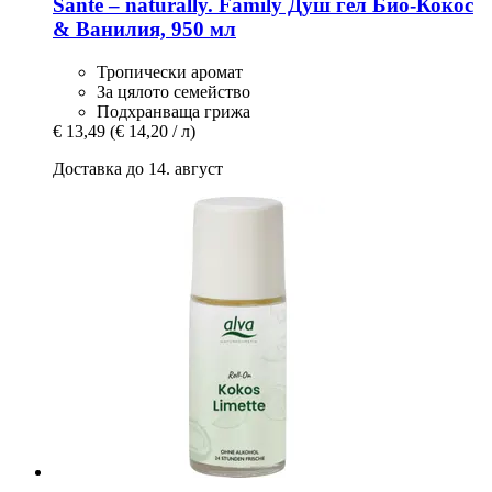
Santé – naturally.
Family Душ гел Био-​Кокос
& Ванилия, 950 мл
Тропически аромат
За цялото семейство
Подхранваща грижа
€ 13,49
(€ 14,20 / л)
Доставка до 14. август