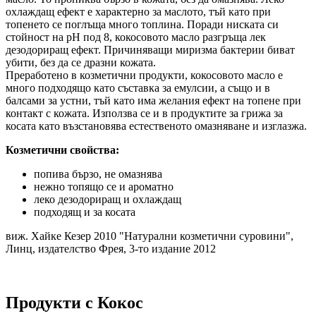
охлаждащ ефект е характерно за маслото, тъй като при
топенето се поглъща много топлина. Поради ниската си
стойност на рН под 8, кокосовото масло разгръща лек
дезодориращ ефект. Причиняващи миризма бактерии биват
убити, без да се дразни кожата.
Преработено в козметични продукти, кокосовото масло е
много подходящо като съставка за емулсии, а също и в
балсами за устни, тъй като има желания ефект на топене при
контакт с кожата. Използва се и в продуктите за грижа за
косата като възстановява естественото омазняване и изглазжа.
Козметични свойства:
попива бързо, не омазнява
нежно топящо се и ароматно
леко дезодориращ и охлаждащ
подходящ и за косата
виж. Хайке Кезер 2010 "Натурални козметични суровини",
Линц, издателство Фрея, 3-то издание 2012
Продукти с Кокос