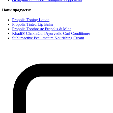
Нови продукти:
Propolia Toning Lotion
Propolia Tinted Lip Balm
Propolia Toothpaste Propolis & Mint
Khadi® ChakraCurl Ayurvedic Curl Conditioner
Sublimactive Peau mature Nourishing Cream