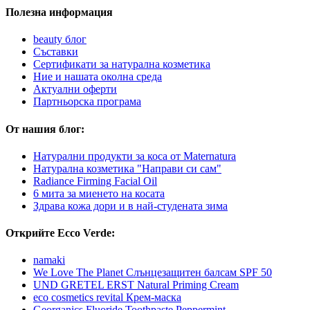
Полезна информация
beauty блог
Съставки
Сертификати за натурална козметика
Ние и нашата околна среда
Актуални оферти
Партньорска програма
От нашия блог:
Натурални продукти за коса от Maternatura
Натурална козметика "Направи си сам"
Radiance Firming Facial Oil
6 мита за миенето на косата
Здрава кожа дори и в най-студената зима
Открийте Ecco Verde:
namaki
We Love The Planet Слънцезащитен балсам SPF 50
UND GRETEL ERST Natural Priming Cream
eco cosmetics revital Крем-маска
Georganics Fluoride Toothpaste Peppermint