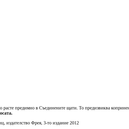
ето расте предимно в Съединените щати. То предизвиква коприне
осата.
ц, издателство Фрея, 3-то издание 2012