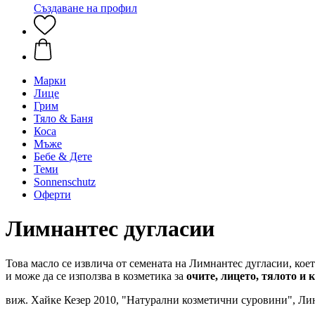
Създаване на профил
Марки
Лице
Грим
Тяло & Баня
Коса
Мъже
Бебе & Дете
Теми
Sonnenschutz
Оферти
Лимнантес дугласии
Това масло се извлича от семената на Лимнантес дугласии, ко
и може да се използва в козметика за
очите, лицето, тялото и к
виж. Хайке Кезер 2010, "Натурални козметични суровини", Лин