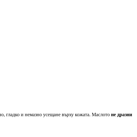
но, гладко и немазно усещане върху кожата. Маслото
не дразни