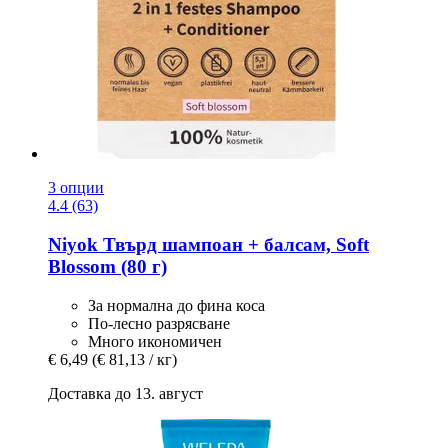
3 опции
4.4 (63)
Niyok
Твърд шампоан + балсам, Soft
Blossom (80 г)
За нормална до фина коса
По-лесно разрясване
Много икономичен
€ 6,49
(€ 81,13 / кг)
Доставка до 13. август