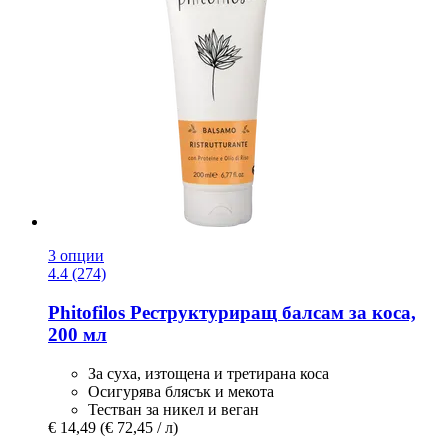
3 опции
4.4 (274)
Phitofilos
Реструктуриращ балсам за коса,
200 мл
За суха, изтощена и третирана коса
Осигурява блясък и мекота
Тестван за никел и веган
€ 14,49
(€ 72,45 / л)