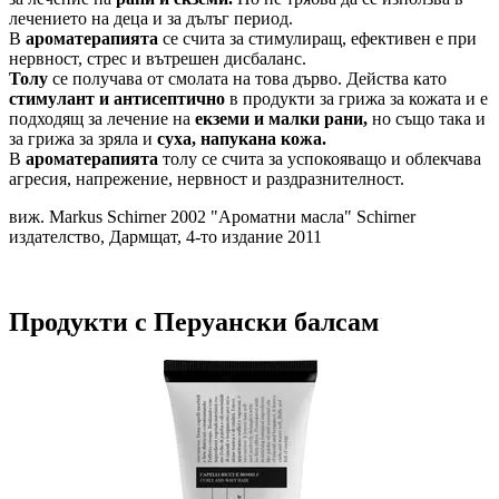
лечението на деца и за дълъг период.
В
ароматерапията
се счита за стимулиращ, ефективен е при
нервност, стрес и вътрешен дисбаланс.
Толу
се получава от смолата на това дърво. Действа като
стимулант и антисептично
в продукти за грижа за кожата и е
подходящ за лечение на
екземи и малки рани,
но също така и
за грижа за зряла и
суха, напукана кожа.
В
ароматерапията
толу се счита за успокояващо и облекчава
агресия, напрежение, нервност и раздразнителност.
виж. Markus Schirner 2002 "Ароматни масла" Schirner
издателство, Дармщат, 4-то издание 2011
Продукти с Перуански балсам