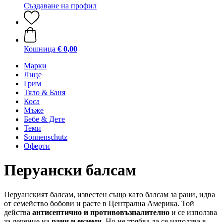
Създаване на профил
Кошница
€ 0,00
Марки
Лице
Грим
Тяло & Баня
Коса
Мъже
Бебе & Дете
Теми
Sonnenschutz
Оферти
Перуански балсам
Перуанският балсам, известен също като балсам за рани, идва
от семейство бобови и расте в Централна Америка. Той
действа
антисептично и противовъзпалително
и се използва
за лечение на
рани и екземи.
Но не трябва да се използва в