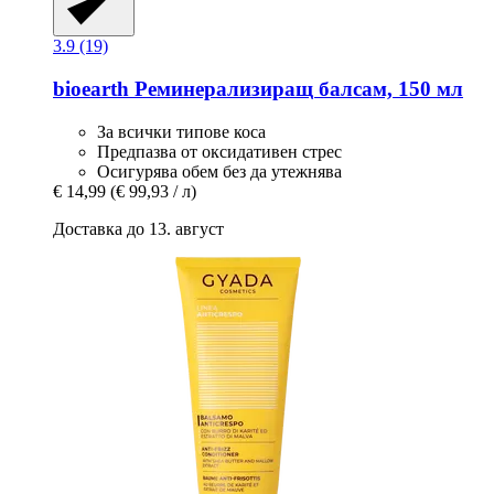
3.9 (19)
bioearth
Реминерализиращ балсам, 150 мл
За всички типове коса
Предпазва от оксидативен стрес
Осигурява обем без да утежнява
€ 14,99
(€ 99,93 / л)
Доставка до 13. август