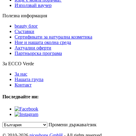
Използвай ваучер
Полезна информация
beauty блог
Съставки
Сертификати за натурална козметика
Ние и нашата околна среда
Актуални оферти
Партньорска програма
За ECCO Verde
За нас
Нашата група
Контакт
Последвайте ни:
Промени държава/език
© 2010-2026
niceshops GmbH
- All rights reserved.