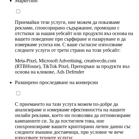
Маркетинг
Приемайки тези услуги, ние можем да показваме
реклами, спонсорирано съдържание, промоции с
отстъпки за нашия уебсайт или продукти въз основа на
вашето поведение при сърфиране и пазаруване и да
измерваме успеха им. С ваше съгласие използваме
следните услуги от трети страни на този уебсайт:
Meta-Pixel, Microsoft Advertising, creativecdn.com
(RTBHouse), TikTok Pixel, Препоръки за продукти въз
основа на кликове, Ads Defender
Разширено проследяване на конверсии
С приемането на тази услуга можем по-добре да
анализираме и измерваме ефективността на нашите
онлайн реклами, което ни позволява да оптимизираме
кампаниите си. За да постигнем това, ние
синхронизираме вашите криптирани лични данни със
следните външни доставчици, при условие че вече
използвате техните услуги: