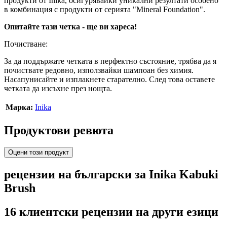
продукти от Inika, осигурявайки уникални резултати особено
в комбинация с продукти от серията "Mineral Foundation".
Опитайте тази четка - ще ви хареса!
Почистване:
За да поддържате четката в перфектно състояние, трябва да я
почиствате редовно, използвайки шампоан без химия.
Насапунисайте и изплакнете старателно. След това оставете
четката да изсъхне през нощта.
Марка:
Inika
Продуктови ревюта
Оцени този продукт
рецензии на български за Inika Kabuki
Brush
16 клиентски рецензии на други езици