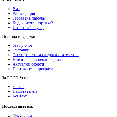
Вход
Регистрация
Забравена парола?
Къде е моята поръчка?
Използвай ваучер
Полезна информация
beauty блог
Съставки
Сертификати за натурална козметика
Ние и нашата околна среда
Актуални оферти
Партньорска програма
За ECCO Verde
За нас
Нашата група
Контакт
Последвайте ни: