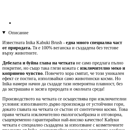
Описание
Известната Inika Kabuki Brush -
една много специална част
от природата.
Тя е 100% веганска и създадена без тестове
върху животните.
Дебелата и буйна глава на четката
не само предлага пълно
покритие, но също така глези кожата с
изключително меко и
копринено чувство
. Повечето хора смятат, че този уникален
ефект се постига, използвайки само животински косми. Но
Inika намери начин да създаде тази невероятна плавност, без
да застрашава и засяга природата и околната среда!
Производството на четката се осъществява при изключителни
условия: използваното дърво произхожда от устойчиви гори,
докато главата на четката се състои от синтетични косми. Това
прави четката изключително екологосъобразна и отговорна,
същевременно гарантирайки най-високо качество! Кабуки
четката е специално създадена за използване с козметичните