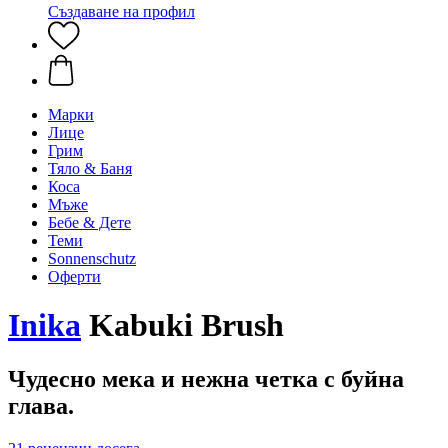
Създаване на профил
Марки
Лице
Грим
Тяло & Баня
Коса
Мъже
Бебе & Дете
Теми
Sonnenschutz
Оферти
Inika
Kabuki Brush
Чудесно мека и нежна четка с буйна
глава.