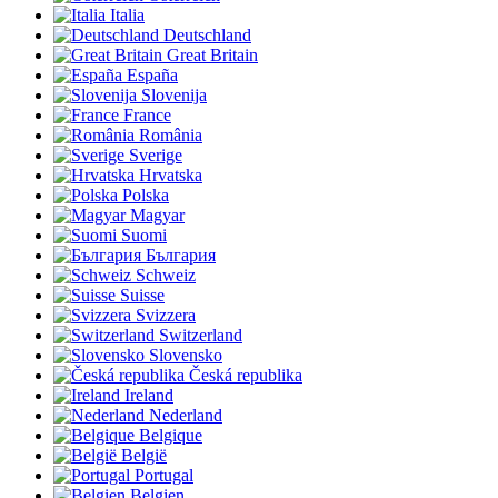
Italia
Deutschland
Great Britain
España
Slovenija
France
România
Sverige
Hrvatska
Polska
Magyar
Suomi
България
Schweiz
Suisse
Svizzera
Switzerland
Slovensko
Česká republika
Ireland
Nederland
Belgique
België
Portugal
Belgien