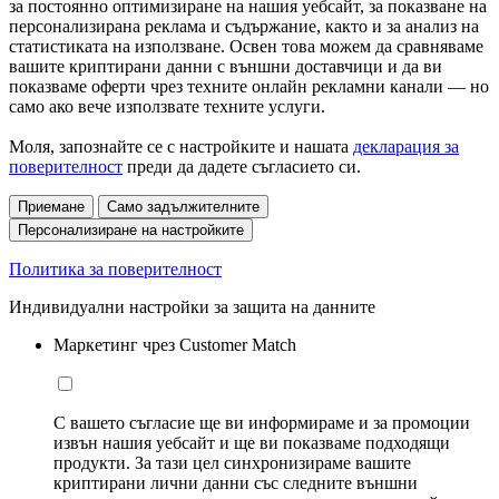
за постоянно оптимизиране на нашия уебсайт, за показване на
персонализирана реклама и съдържание, както и за анализ на
статистиката на използване. Освен това можем да сравняваме
вашите криптирани данни с външни доставчици и да ви
показваме оферти чрез техните онлайн рекламни канали — но
само ако вече използвате техните услуги.
Моля, запознайте се с настройките и нашата
декларация за
поверителност
преди да дадете съгласието си.
Приемане
Само задължителните
Персонализиране на настройките
Политика за поверителност
Индивидуални настройки за защита на данните
Маркетинг чрез Customer Match
С вашето съгласие ще ви информираме и за промоции
извън нашия уебсайт и ще ви показваме подходящи
продукти. За тази цел синхронизираме вашите
криптирани лични данни със следните външни