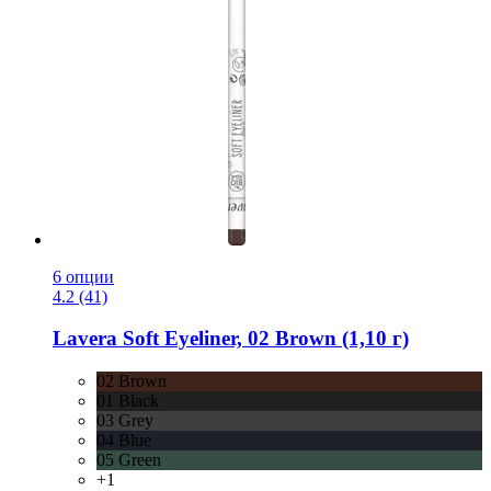
6 опции
4.2 (41)
Lavera
Soft Eyeliner, 02 Brown (1,10 г)
02 Brown
01 Black
03 Grey
04 Blue
05 Green
+1