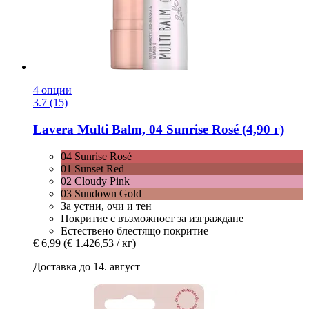
4 опции
3.7 (15)
Lavera
Multi Balm, 04 Sunrise Rosé (4,90 г)
04 Sunrise Rosé
01 Sunset Red
02 Cloudy Pink
03 Sundown Gold
За устни, очи и тен
Покритие с възможност за изграждане
Естествено блестящо покритие
€ 6,99
(€ 1.426,53 / кг)
Доставка до 14. август