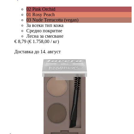
02 Pink Orchid
01 Rosy Peach
03 Nude Terracotta (vegan)
За всеки тип кожа
Средно покритие
Лесна за смесване
€ 8,79
(€ 1.758,00 / кг)
Доставка до 14. август