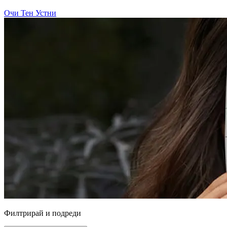
Очи
Тен
Устни
Филтрирай и подреди