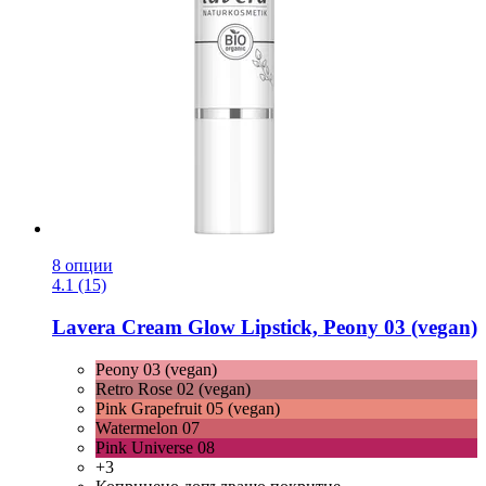
8 опции
4.1 (15)
Lavera
Cream Glow Lipstick, Peony 03 (vegan)
Peony 03 (vegan)
Retro Rose 02 (vegan)
Pink Grapefruit 05 (vegan)
Watermelon 07
Pink Universe 08
+3