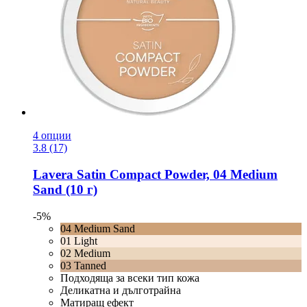
4 опции
3.8 (17)
Lavera
Satin Compact Powder, 04 Medium
Sand (10 г)
-5%
04 Medium Sand
01 Light
02 Medium
03 Tanned
Подходяща за всеки тип кожа
Деликатна и дълготрайна
Матиращ ефект