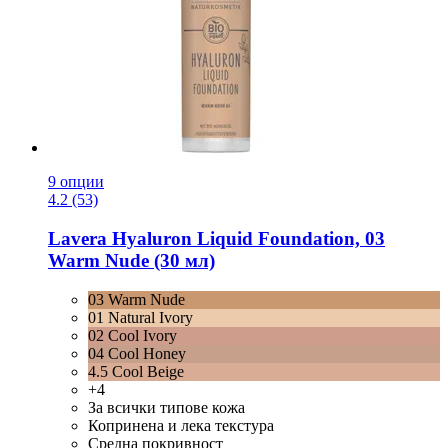
9 опции
4.2 (53)
Lavera
Hyaluron Liquid Foundation, 03
Warm Nude (30 мл)
03 Warm Nude
01 Natural Ivory
02 Cool Ivory
04 Cool Honey
4.5 Cool Beige
+4
За всички типове кожа
Копринена и лека текстура
Средна покривност