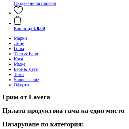
Създаване на профил
Кошница
€ 0,00
Марки
Лице
Грим
Тяло & Баня
Коса
Мъже
Бебе & Дете
Теми
Sonnenschutz
Оферти
Грим от Lavera
Цялата продуктова гама на едно място
Пазаруване по категория: