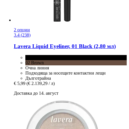
2 опции
3.4 (238)
Lavera
Liquid Eyeliner, 01 Black (2,80 мл)
01 Black
02 Brown
Очна линия
Подходяща за носещите контактни лещи
Дълготрайна
€ 5,99
(€ 2.139,29 / л)
Доставка до 14. август