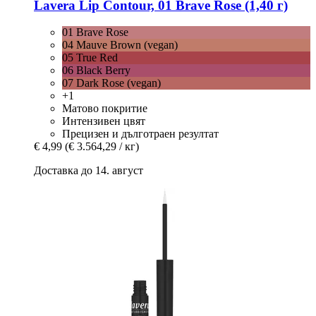
Lavera
Lip Contour, 01 Brave Rose (1,40 г)
01 Brave Rose
04 Mauve Brown (vegan)
05 True Red
06 Black Berry
07 Dark Rose (vegan)
+1
Матово покритие
Интензивен цвят
Прецизен и дълготраен резултат
€ 4,99
(€ 3.564,29 / кг)
Доставка до 14. август