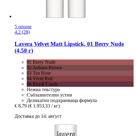
5 опции
4.2 (28)
Lavera
Velvet Matt Lipstick, 01 Berry Nude
(4,50 г)
01 Berry Nude
02 Auburn Brown
03 Tea Rose
04 Vivid Red
06 Royal Cassis
Нежна текстура
Съблазнителни устни
Деликатно подхранваща формула
€ 8,79
(€ 1.953,33 / кг)
Доставка до 14. август