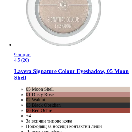
9 опции
4.5 (20)
Lavera
Signature Colour Eyeshadow, 05 Moon
Shell
05 Moon Shell
01 Dusty Rose
02 Walnut
03 Black Obsidian
06 Red Ochre
+4
За всички типове кожа
Подходящ за носещи контактни лещи
Дълготраен ефект