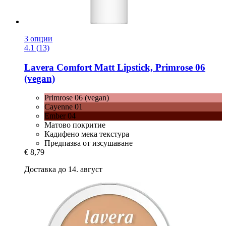
3 опции
4.1 (13)
Lavera
Comfort Matt Lipstick, Primrose 06
(vegan)
Primrose 06 (vegan)
Cayenne 01
Ember 04
Матово покритие
Кадифено мека текстура
Предпазва от изсушаване
€ 8,79
Доставка до 14. август