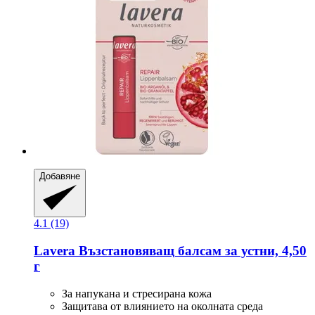
Добавяне
4.1 (19)
Lavera
Възстановяващ балсам за устни, 4,50
г
За напукана и стресирана кожа
Защитава от влиянието на околната среда