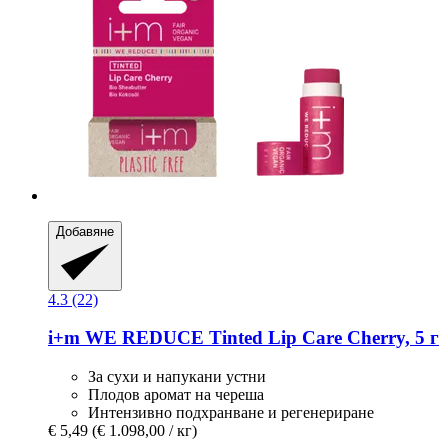
Добавяне
4.3 (22)
i+m
WE REDUCE Tinted Lip Care Cherry, 5 г
За сухи и напукани устни
Плодов аромат на череша
Интензивно подхранване и регенериране
€ 5,49
(€ 1.098,00 / кг)