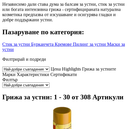
Независимо дали става дума за балсам за устни, стик за устни
или богата интензивна грижа - сертифицираната натурална
козметика предпазва от изсушаване и осигурява гладки и
добре поддържани устни.
Пазаруване по категория:
Стик за устни
Бурканчета
Кремове
Пилинг за устни
Маски за
устни
Филтрирай и подреди
Цена
Highlights
Грижа за устните
Марки
Характеристики
Сертификати
Филтър
Грижа за устни: 1 - 30 от 308 Артикули