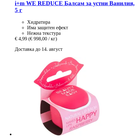
i+m
WE REDUCE Балсам за устни Ванилия,
5 г
Хидратира
Има защитен ефект
Нежна текстура
€ 4,99
(€ 998,00 / кг)
Доставка до 14. август