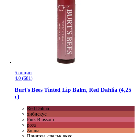
5 опции
4.0 (681)
Burt's Bees
Tinted Lip Balm, Red Dahlia (4,25
г)
Red Dahlia
хибискус
Pink Blossom
роза
Zinnia
Приятен, сладък вкус