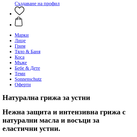
Създаване на профил
Марки
Лице
Грим
Тяло & Баня
Коса
Мъже
Бебе & Дете
Теми
Sonnenschutz
Оферти
Натурална грижа за устни
Нежна защита и интензивна грижа с
натурални масла и восъци за
еластични устни.