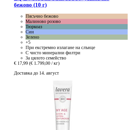
бежово (10 г)
Пясъчно бежово
Малиново розово
Тюркоаз
Син
Зелено
+5
При екстремно излагане на слънце
С чисто минерални филтри
За цялото семейство
€ 17,99
(€ 1.799,00 / кг)
Доставка до 14. август