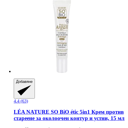
Добавяне
4.4 (63)
LÉA NATURE SO BiO étic
5in1 Крем против
стареене за околоочен контур и устни, 15 мл