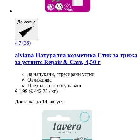
Добавяне
4.7 (36)
alviana Натурална козметика
Стик за грижа
за устните Repair & Care, 4,50 г
За напукани, стресирани устни
Овлажнява
Предпазва от изсушаване
€ 1,99
(€ 442,22 / кг)
Доставка до 14. август