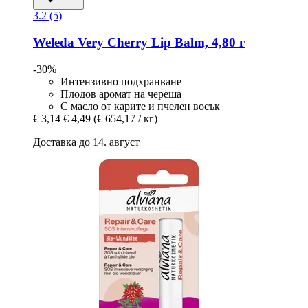
3.2 (5)
Weleda
Very Cherry Lip Balm, 4,80 г
-30%
Интензивно подхранване
Плодов аромат на череша
С масло от карите и пчелен восък
€ 3,14
€ 4,49
(€ 654,17 / кг)
Доставка до 14. август