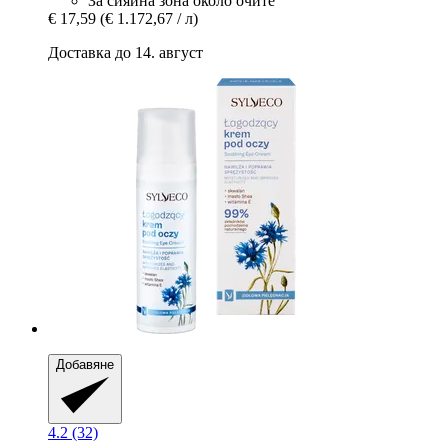
За сияйна зона около очите
€ 17,59
(€ 1.172,67 / л)
Доставка до 14. август
Добавяне
4.2 (32)