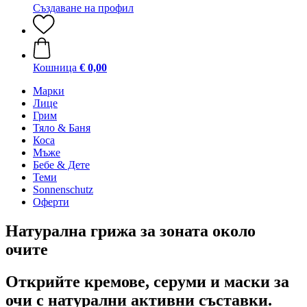
Създаване на профил
Кошница
€ 0,00
Марки
Лице
Грим
Тяло & Баня
Коса
Мъже
Бебе & Дете
Теми
Sonnenschutz
Оферти
Натурална грижа за зоната около
очите
Открийте кремове, серуми и маски за
очи с натурални активни съставки.