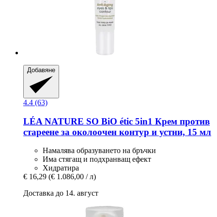
Добавяне
4.4 (63)
LÉA NATURE SO BiO étic
5in1 Крем против
стареене за околоочен контур и устни, 15 мл
Намалява образуването на бръчки
Има стягащ и подхранващ ефект
Хидратира
€ 16,29
(€ 1.086,00 / л)
Доставка до 14. август