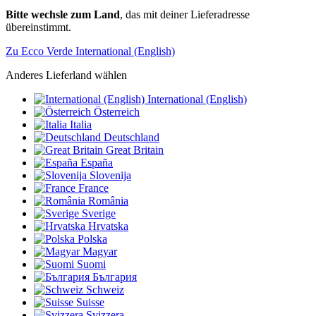
Bitte wechsle zum Land
, das mit deiner Lieferadresse
übereinstimmt.
Zu Ecco Verde International (English)
Anderes Lieferland wählen
International (English)
Österreich
Italia
Deutschland
Great Britain
España
Slovenija
France
România
Sverige
Hrvatska
Polska
Magyar
Suomi
България
Schweiz
Suisse
Svizzera