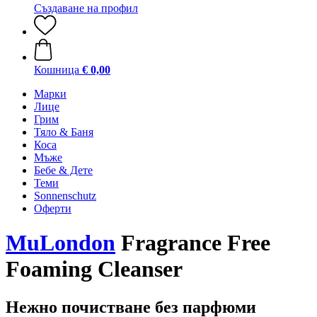
Създаване на профил
Кошница
€ 0,00
Марки
Лице
Грим
Тяло & Баня
Коса
Мъже
Бебе & Дете
Теми
Sonnenschutz
Оферти
MuLondon
Fragrance Free
Foaming Cleanser
Нежно почистване без парфюми