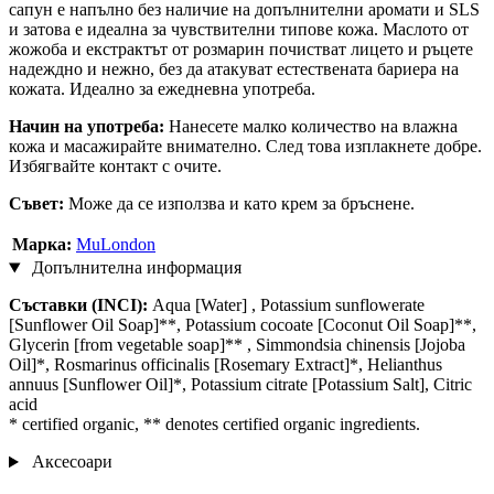
сапун е напълно без наличие на допълнителни аромати и SLS
и затова е идеална за чувствителни типове кожа. Маслото от
жожоба и екстрактът от розмарин почистват лицето и ръцете
надеждно и нежно, без да атакуват естествената бариера на
кожата. Идеално за ежедневна употреба.
Начин на употреба:
Нанесете малко количество на влажна
кожа и масажирайте внимателно. След това изплакнете добре.
Избягвайте контакт с очите.
Съвет:
Може да се използва и като крем за бръснене.
Марка:
MuLondon
Допълнителна информация
Съставки (INCI):
Aqua [Water] , Potassium sunflowerate
[Sunflower Oil Soap]**, Potassium cocoate [Coconut Oil Soap]**,
Glycerin [from vegetable soap]** , Simmondsia chinensis [Jojoba
Oil]*, Rosmarinus officinalis [Rosemary Extract]*, Helianthus
annuus [Sunflower Oil]*, Potassium citrate [Potassium Salt], Citric
acid
* certified organic, ** denotes certified organic ingredients.
Аксесоари