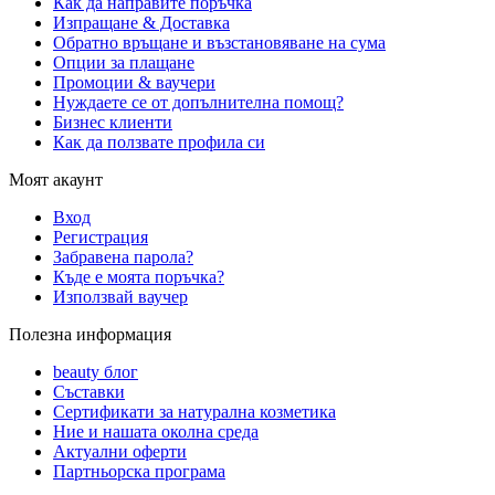
Как да направите поръчка
Изпращане & Доставка
Обратно връщане и възстановяване на сума
Опции за плащане
Промоции & ваучери
Нуждаете се от допълнителна помощ?
Бизнес клиенти
Как да ползвате профила си
Моят акаунт
Вход
Регистрация
Забравена парола?
Къде е моята поръчка?
Използвай ваучер
Полезна информация
beauty блог
Съставки
Сертификати за натурална козметика
Ние и нашата околна среда
Актуални оферти
Партньорска програма