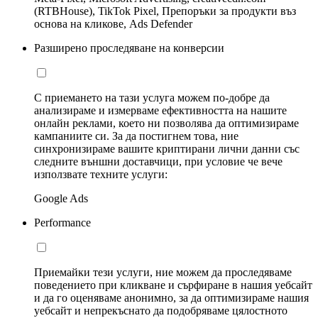
(RTBHouse), TikTok Pixel, Препоръки за продукти въз
основа на кликове, Ads Defender
Разширено проследяване на конверсии
С приемането на тази услуга можем по-добре да
анализираме и измерваме ефективността на нашите
онлайн реклами, което ни позволява да оптимизираме
кампаниите си. За да постигнем това, ние
синхронизираме вашите криптирани лични данни със
следните външни доставчици, при условие че вече
използвате техните услуги:
Google Ads
Performance
Приемайки тези услуги, ние можем да проследяваме
поведението при кликване и сърфиране в нашия уебсайт
и да го оценяваме анонимно, за да оптимизираме нашия
уебсайт и непрекъснато да подобряваме цялостното