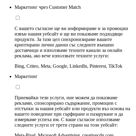
Маркетинг чрез Customer Match
С вашето съгласие ще ви информираме и за промоции
извън нашия уебсайт и ще ви показваме подходящи
продукти. За тази цел синхронизираме вашите
криптирани лични данни със следните външни
доставчици и използваме техните канали за онлайн
реклама, ако вече използвате техните услуги:
Bing, Criteo, Meta, Google, LinkedIn, Pinterest, TikTok
Маркетинг
Приемайки тези услуги, ние можем да показваме
реклами, спонсорирано съдържание, промоции с
отстъпки за нашия уебсайт или продукти въз основа на
вашето поведение при сърфиране и пазаруване и да
измерваме успеха им. С ваше съгласие използваме
следните услуги от трети страни на този уебсайт:
Meta-Pixel, Microsoft Advertising, creativecdn.com