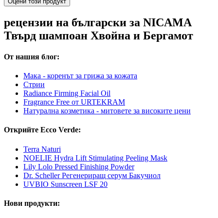
Оцени този продукт
рецензии на български за NICAMA
Твърд шампоан Хвойна и Бергамот
От нашия блог:
Мака - коренът за грижа за кожата
Стрии
Radiance Firming Facial Oil
Fragrance Free от URTEKRAM
Натурална козметика - митовете за високите цени
Открийте Ecco Verde:
Terra Naturi
NOELIE Hydra Lift Stimulating Peeling Mask
Lily Lolo Pressed Finishing Powder
Dr. Scheller Регенериращ серум Бакучиол
UVBIO Sunscreen LSF 20
Нови продукти: