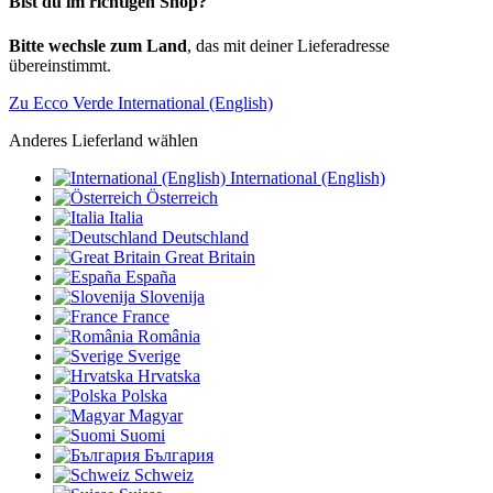
Bist du im richtigen Shop?
Bitte wechsle zum Land
, das mit deiner Lieferadresse
übereinstimmt.
Zu Ecco Verde International (English)
Anderes Lieferland wählen
International (English)
Österreich
Italia
Deutschland
Great Britain
España
Slovenija
France
România
Sverige
Hrvatska
Polska
Magyar
Suomi
България
Schweiz