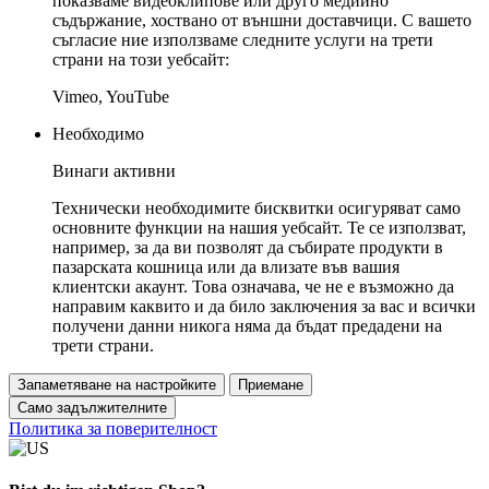
показваме видеоклипове или друго медийно
съдържание, хоствано от външни доставчици. С вашето
съгласие ние използваме следните услуги на трети
страни на този уебсайт:
Vimeo, YouTube
Необходимо
Винаги активни
Технически необходимите бисквитки осигуряват само
основните функции на нашия уебсайт. Те се използват,
например, за да ви позволят да събирате продукти в
пазарската кошница или да влизате във вашия
клиентски акаунт. Това означава, че не е възможно да
направим каквито и да било заключения за вас и всички
получени данни никога няма да бъдат предадени на
трети страни.
Запаметяване на настройките
Приемане
Само задължителните
Политика за поверителност