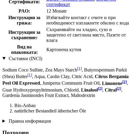
Сертификати:
сертификат
PAO:
12 Monate
Инструкции за
Избягвайте контакт с очите и при
грижа:
необходимост изплакнете обилно с вода
Съхранявайте на хладно, сухо и
Инструкции за
защитено от светлина място, Пазете от
съхранение:
влага
Вид на
Картонена кутия
опаковката:
Съставки (INCI)
[1]
Sodium Coco­ Sulfate, Zea Mays Starch
, Butyrospermum Parkii
[1]
(Shea) Butter
, Aqua, Caolin Clay, Citric Acid,
Citrus Bergamia
[2]
Peel Oil Expressed
, Juniperus Communis Fruit Oil,
Limonene
,
[2]
[2]
Guar Hydroxypropyltrimonium, Chlorid,
Linalool
,
Citral
,
Gardenia Jasminoides Fruit Extract, Maltodextrin
Bio-Anbau
natürlicher Bestandteil ätherischer Öle
Правна информация
Подходящ