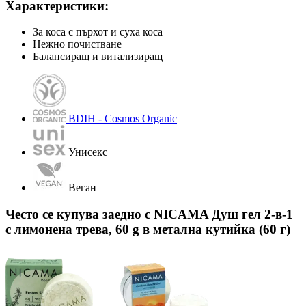
Характеристики:
За коса с пърхот и суха коса
Нежно почистване
Балансиращ и витализиращ
BDIH - Cosmos Organic
Унисекс
Веган
Често се купува заедно с NICAMA Душ гел 2-в-1
с лимонена трева, 60 g в метална кутийка (60 г)