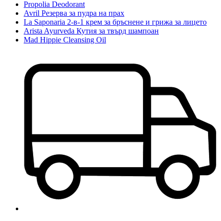
Propolia Deodorant
Avril Резерва за пудра на прах
La Saponaria 2-в-1 крем за бръснене и грижа за лицето
Arista Ayurveda Кутия за твърд шампоан
Mad Hippie Cleansing Oil