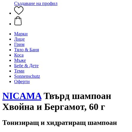
Създаване на профил
Марки
Лице
Грим
Тяло & Баня
Коса
Мъже
Бебе & Дете
Теми
Sonnenschutz
Оферти
NICAMA
Твърд шампоан
Хвойна и Бергамот, 60 г
Тонизиращ и хидратиращ шампоан