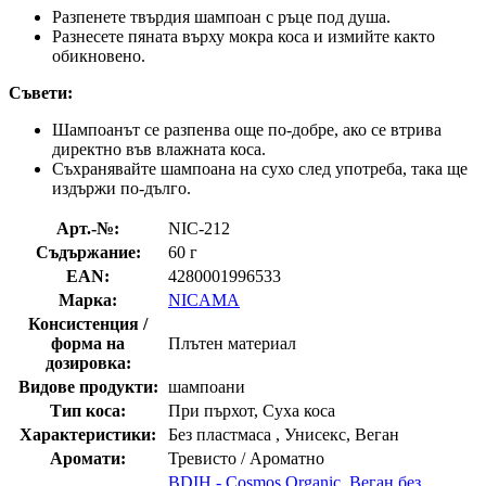
Разпенете твърдия шампоан с ръце под душа.
Разнесете пяната върху мокра коса и измийте както
обикновено.
Съвети:
Шампоанът се разпенва още по-добре, ако се втрива
директно във влажната коса.
Съхранявайте шампоана на сухо след употреба, така ще
издържи по-дълго.
Арт.-№:
NIC-212
Съдържание:
60 г
EAN:
4280001996533
Марка:
NICAMA
Консистенция /
форма на
Плътен материал
дозировка:
Видове продукти:
шампоани
Тип коса:
При пърхот, Суха коса
Характеристики:
Без пластмаса , Унисекс, Веган
Аромати:
Тревисто / Ароматно
BDIH - Cosmos Organic
,
Веган без