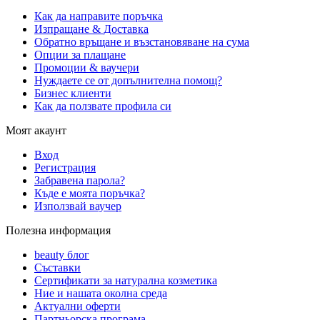
Как да направите поръчка
Изпращане & Доставка
Обратно връщане и възстановяване на сума
Опции за плащане
Промоции & ваучери
Нуждаете се от допълнителна помощ?
Бизнес клиенти
Как да ползвате профила си
Моят акаунт
Вход
Регистрация
Забравена парола?
Къде е моята поръчка?
Използвай ваучер
Полезна информация
beauty блог
Съставки
Сертификати за натурална козметика
Ние и нашата околна среда
Актуални оферти
Партньорска програма