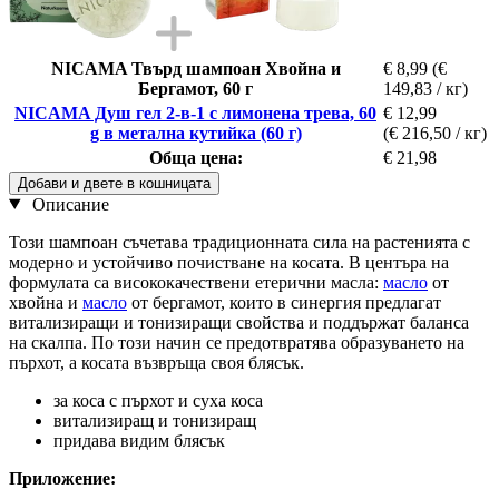
NICAMA Твърд шампоан Хвойна и
€ 8,99
(€
Бергамот, 60 г
149,83 / кг)
NICAMA Душ гел 2-в-1 с лимонена трева, 60
€ 12,99
g в метална кутийка (60 г)
(€ 216,50 / кг)
Обща цена:
€ 21,98
Добави и двете в кошницата
Описание
Този шампоан съчетава традиционната сила на растенията с
модерно и устойчиво почистване на косата. В центъра на
формулата са висококачествени етерични масла:
масло
от
хвойна и
масло
от бергамот, които в синергия предлагат
витализиращи и тонизиращи свойства и поддържат баланса
на скалпа. По този начин се предотвратява образуването на
пърхот, а косата възвръща своя блясък.
за коса с пърхот и суха коса
витализиращ и тонизиращ
придава видим блясък
Приложение: