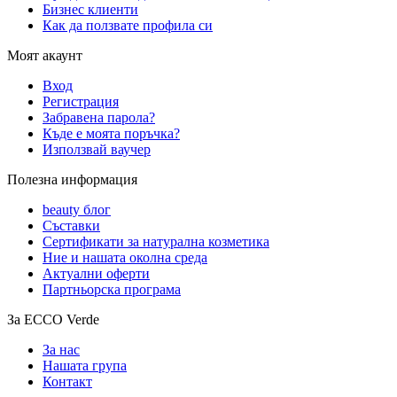
Бизнес клиенти
Как да ползвате профила си
Моят акаунт
Вход
Регистрация
Забравена парола?
Къде е моята поръчка?
Използвай ваучер
Полезна информация
beauty блог
Съставки
Сертификати за натурална козметика
Ние и нашата околна среда
Актуални оферти
Партньорска програма
За ECCO Verde
За нас
Нашата група
Контакт