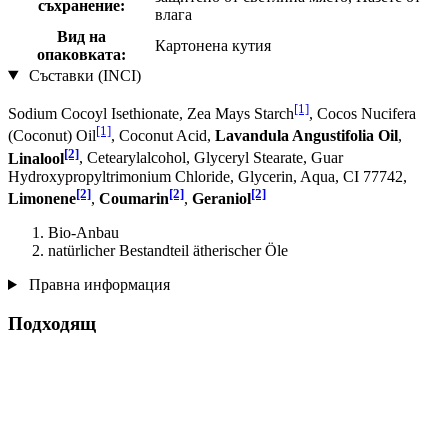
съхранение:
влага
Вид на
Картонена кутия
опаковката:
Съставки (INCI)
[1]
Sodium Cocoyl Isethionate, Zea Mays Starch
, Cocos Nucifera
[1]
(Coconut) Oil
, Coconut Acid,
Lavandula Angustifolia Oil
,
[2]
Linalool
, Cetearylalcohol, Glyceryl Stearate, Guar
Hydroxypropyltrimonium Chloride, Glycerin, Aqua, CI 77742,
[2]
[2]
[2]
Limonene
,
Coumarin
,
Geraniol
Bio-Anbau
natürlicher Bestandteil ätherischer Öle
Правна информация
Подходящ