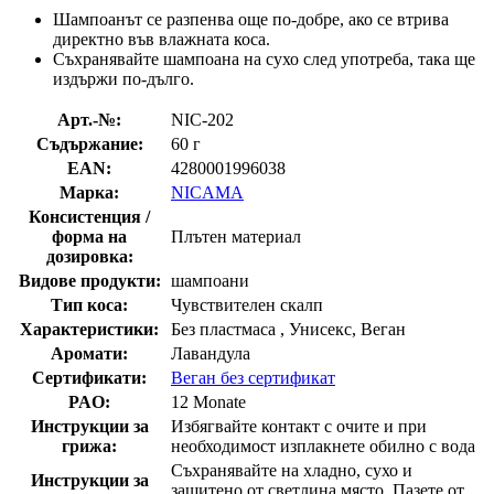
Шампоанът се разпенва още по-добре, ако се втрива
директно във влажната коса.
Съхранявайте шампоана на сухо след употреба, така ще
издържи по-дълго.
Арт.-№:
NIC-202
Съдържание:
60 г
EAN:
4280001996038
Марка:
NICAMA
Консистенция /
форма на
Плътен материал
дозировка:
Видове продукти:
шампоани
Тип коса:
Чувствителен скалп
Характеристики:
Без пластмаса , Унисекс, Веган
Аромати:
Лавандула
Сертификати:
Веган без сертификат
PAO:
12 Monate
Инструкции за
Избягвайте контакт с очите и при
грижа:
необходимост изплакнете обилно с вода
Съхранявайте на хладно, сухо и
Инструкции за
защитено от светлина място, Пазете от