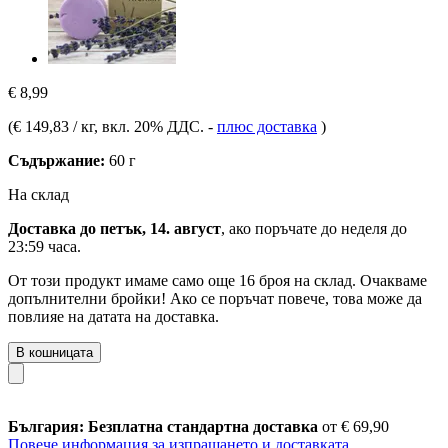
€ 8,99
(
€ 149,83 / кг
, вкл. 20% ДДС.
-
плюс доставка
)
Съдържание:
60 г
На склад
Доставка до петък, 14. август
, ако поръчате до
неделя до
23:59 часа
.
От този продукт имаме само още 16 броя на склад. Очакваме
допълнителни бройки! Ако се поръчат повече, това може да
повлияе на датата на доставка.
В кошницата
България: Безплатна стандартна доставка
от € 69,90
Повече информация за изпращането и доставката