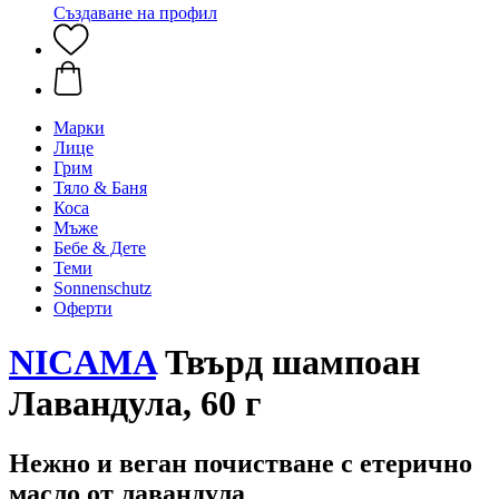
Създаване на профил
Марки
Лице
Грим
Тяло & Баня
Коса
Мъже
Бебе & Дете
Теми
Sonnenschutz
Оферти
NICAMA
Твърд шампоан
Лавандула, 60 г
Нежно и веган почистване с етерично
масло от лавандула