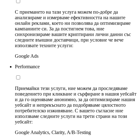
С приемането на тази услуга можем по-добре да
анализираме и измерваме ефективността на нашите
онлайн реклами, което ни позволява да оптимизираме
кампаниите си. За да постигнем това, ние
синхронизираме вашите криптирани лични данни със
следните външни доставчици, при условие че вече
използвате техните услуги:
Google Ads
Performance
Приемайки тези услуги, ние можем да проследяваме
поведението при кликване и сърфиране в нашия уебсайт
и да го оценяваме анонимно, за да оптимизираме нашия
уебсайт и непрекъснато да подобряваме цялостното
потребителско изживяване. С вашето съгласие ние
използваме следните услуги на трети страни на този
уебсайт:
Google Analytics, Clarity, A/B-Testing