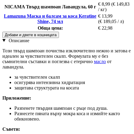
€ 8,99
(€ 149,83
NICAMA Твърд шампоан Лавандула, 60 г
/ кг)
Lamazuna Маска и балсам за коса Keratine
€ 13,99
Shine, 74 мл
(€ 189,05 / л)
Обща цена:
€ 22,98
Добави и двете в кошницата
Описание
Този твърд шампоан почиства изключително нежно и затова е
идеален за чувствителен скалп. Формулата му е без
съмнителни съставки и поглезва с етерично
масло
от
лавандула.
за чувствителен скалп
осигурява интензивна хидратация
защитава структурата на косата
Приложение:
Разпенете твърдия шампоан с ръце под душа.
Разнесете пяната върху мокра коса и измийте както
обикновено.
Съвети: