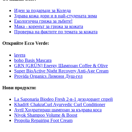
Идеи за подаръци за Коледа
Здрава кожа дори и в най-студената зима
Екологична грижа за зъбите!
Мака - коренът за грижа за кожата
Проверка на фактите по темата за кожата
Открийте Ecco Verde:
lavera
boho Basis Mascara
GRN [GRÜN] Energy Шампоан Coffee & Olive
Super BioActive Night Recovery Anti-Age Cream
Provida Organics Лимони Душ-гел
Нови продукти:
La Saponaria Biodeo Fresh 2-в-1 дезодорант спрей
Khadi® ChakraCurl Ayurvedic Curl Conditioner
Avril Хидратиращ шампоан за къдрава коса
Niyok Shampoo Volume & Boost
Propolia Repairing Foot Cream