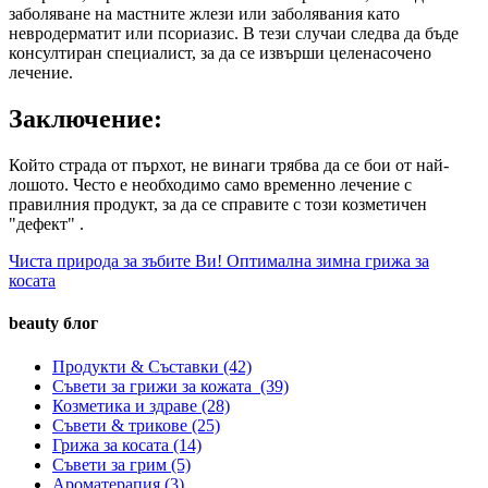
заболяване на мастните жлези или заболявания като
невродерматит или псориазис. В тези случаи следва да бъде
консултиран специалист, за да се извърши целенасочено
лечение.
Заключение:
Който страда от пърхот, не винаги трябва да се бои от най-
лошото. Често е необходимо само временно лечение с
правилния продукт, за да се справите с този козметичен
"дефект" .
Чиста природа за зъбите Ви!
Оптимална зимна грижа за
косата
beauty блог
Продукти & Съставки
(42)
Съвети за грижи за кожата
(39)
Козметика и здраве
(28)
Съвети & трикове
(25)
Грижа за косата
(14)
Съвети за грим
(5)
Ароматерапия
(3)