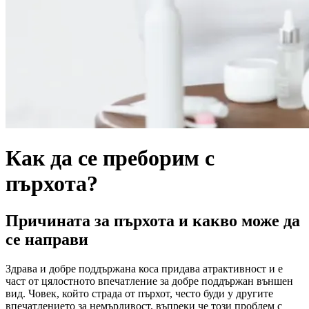
Как да се преборим с
пърхота?
Причината за пърхота и какво може да
се направи
Здрава и добре поддържана коса придава атрактивност и е
част от цялостното впечатление за добре поддържан външен
вид. Човек, който страда от пърхот, често буди у другите
впечатлението за немърливост, въпреки че този проблем с