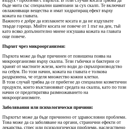
въздух - проблеми с пърхота. В този случай косата трябва да
бъде мита със специални шампоани за сух скалп. Те включват
овлажняващи вещества и имат хидратиращ ефект върху
кожата на главата.
Важното е добре да изплакнете косата и да не издухвате
твърде горещо. Мийте косата не повече от 1 път на ден, тъй
като всяко допълнително миене изсушава кожата на главата
още повече.
Пърхот чрез микроорганизми:
Пърхота може да бъде причинен от повишена поява на
микроорганизми върху скалпа. Тези гъбички и бактерии се
хранят от мастните жлези, което води до свръхпроизводство
на себум. По този начин, кожата на главата е толкова
раздразнена, че отделя множество кожни клетки.
В този случай трябва да се прибегне до специални козметични
продукти, които възстановяват средата на скалпа, като по този
начин се предотвратява размножаването на
микроорганизмите.
Заболявания или психологически причини:
Пърхотът може да бъде причинено от здравословни проблеми.
Това може да са заболяване на органи, странични ефекти от
лекарства, стрес или психологически проблеми, наследствено