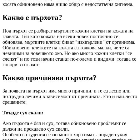
косата обикновено няма нищо общо с недостатъчна хигиена.
Какво е пърхота?
Под пърхот се разбират мъртвите кожни клетки на кожата на
главата. Тъй като кожата на всеки човек постоянно се
обновява, мъртвите клетки биват "изхвърлени" от организма.
Обикновено, клетките на кожата са толкова малки, че те са
невидими за човешкото око. Но ако много кожни клетки "се
слепят" и по този начин станат по-големи и видими, тогава се
говори за пърхот.
Какво причинява пърхота?
За появата на пърхот има много причини, и те са лесно или
по-трудно лечими в зависимост от причината. Ето и най-често
срещаните:
Твърде сух скалп:
Ако пърхота е бял и сух, тогава обикновено проблемът се
дължи на прекалено сух скалп.
Особено в студения сезон много хора имат - поради сухия