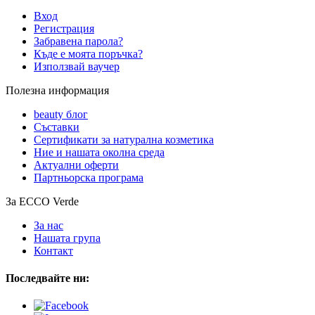
Вход
Регистрация
Забравена парола?
Къде е моята поръчка?
Използвай ваучер
Полезна информация
beauty блог
Съставки
Сертификати за натурална козметика
Ние и нашата околна среда
Актуални оферти
Партньорска програма
За ECCO Verde
За нас
Нашата група
Контакт
Последвайте ни: