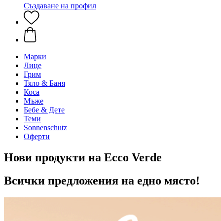
Създаване на профил
Марки
Лице
Грим
Тяло & Баня
Коса
Мъже
Бебе & Дете
Теми
Sonnenschutz
Оферти
Нови продукти на Еcco Verde
Всички предложения на едно място!