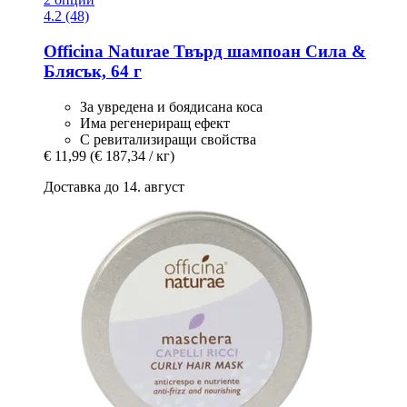
4.2 (48)
Officina Naturae
Твърд шампоан Сила &
Блясък, 64 г
За увредена и боядисана коса
Има регенериращ ефект
С ревитализиращи свойства
€ 11,99
(€ 187,34 / кг)
Доставка до 14. август