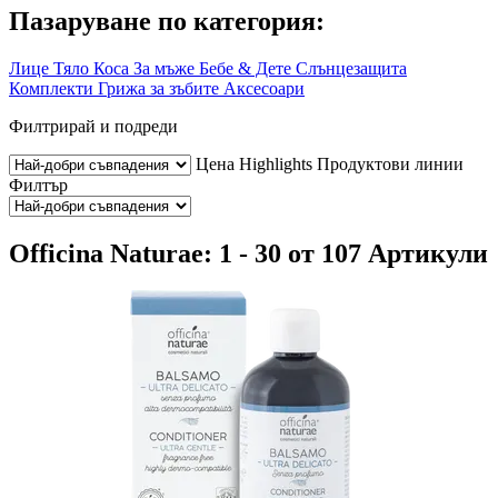
Пазаруване по категория:
Лице
Тяло
Коса
За мъже
Бебе & Дете
Слънцезащита
Комплекти
Грижа за зъбите
Аксесоари
Филтрирай и подреди
Цена
Highlights
Продуктови линии
Филтър
Officina Naturae: 1 - 30 от 107 Артикули