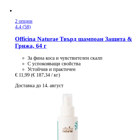
2 опции
4.4 (58)
Officina Naturae
Твърд шампоан Защита &
Грижа, 64 г
За фина коса и чувствителен скалп
С успокояващи свойства
Устойчив и практичен
€ 11,99
(€ 187,34 / кг)
Доставка до 14. август