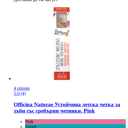
4 опции
5.0 (4)
Officina Naturae
Устойчива детска четка за
зъби със сребърни четинки, Pink
Pink
Green