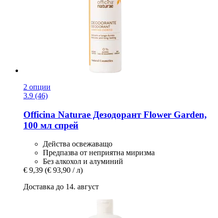
2 опции
3.9 (46)
Officina Naturae
Дезодорант Flower Garden,
100 мл спрей
Действа освежаващо
Предпазва от неприятна миризма
Без алкохол и алуминий
€ 9,39
(€ 93,90 / л)
Доставка до 14. август