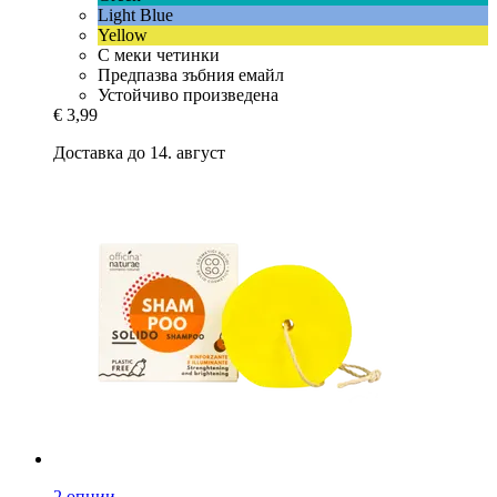
Light Blue
Yellow
С меки четинки
Предпазва зъбния емайл
Устойчиво произведена
€ 3,99
Доставка до 14. август
2 опции