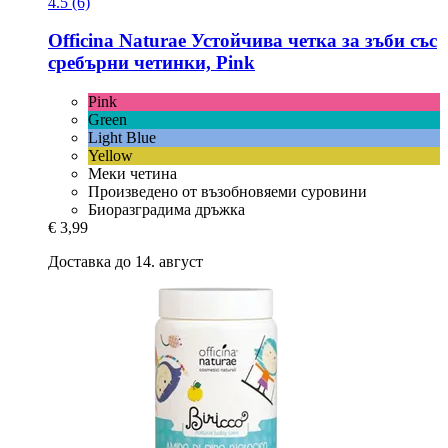
4.5 (6)
Officina Naturae
Устойчива четка за зъби със
сребърни четинки, Pink
Pink
Green
Light Blue
Yellow
Меки четина
Произведено от възобновяеми суровини
Биоразградима дръжка
€ 3,99
Доставка до 14. август