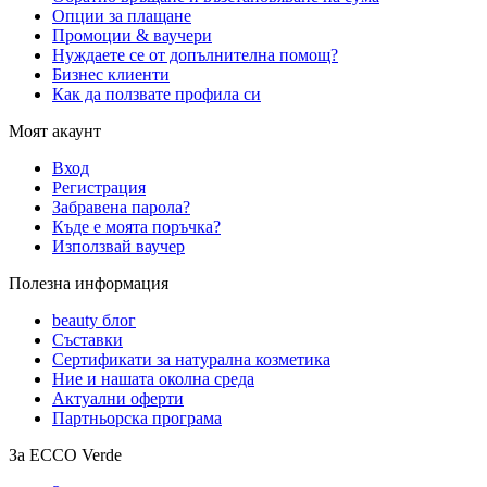
Опции за плащане
Промоции & ваучери
Нуждаете се от допълнителна помощ?
Бизнес клиенти
Как да ползвате профила си
Моят акаунт
Вход
Регистрация
Забравена парола?
Къде е моята поръчка?
Използвай ваучер
Полезна информация
beauty блог
Съставки
Сертификати за натурална козметика
Ние и нашата околна среда
Актуални оферти
Партньорска програма
За ECCO Verde