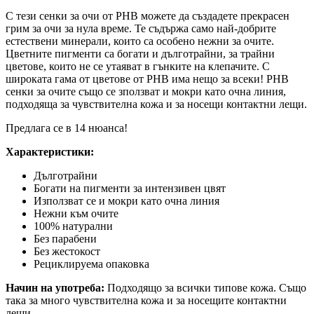
С тези сенки за очи от PHB можете да създадете прекрасен
грим за очи за нула време. Те съдържа само най-добрите
естествени минерали, които са особено нежни за очите.
Цветните пигменти са богати и дълготрайни, за трайни
цветове, които не се утаяват в гънките на клепачите. С
широката гама от цветове от PHB има нещо за всеки! PHB
сенки за очите също се зползват и мокри като очна линия,
подходяща за чувствителна кожа и за носещи контактни лещи.
Предлага се в 14 нюанса!
Характеристики:
Дълготрайни
Богати на пигменти за интензивен цвят
Използват се и мокри като очна линия
Нежни към очите
100% натурални
Без парабени
Без жестокост
Рециклируема опаковка
Начин на употреба:
Подходящо за всички типове кожа. Също
така за много чувствителна кожа и за носещите контактни
лещи.