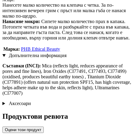
Нанесете малко количество на клепача с четка. За по-
интензивен вечерен грим с пръст или малка гъба се нанася
малко по-щедро.
Нанасяне мокри:
Сипете малко количество прах в капака.
Потопете четката във вода и разбъркайте с праха във капака,
за да направите гъста паста. След това се нанася, когато е
необходимо, върху горния или долния клепач отвътре навън.
Марка:
PHB Ethical Beauty
Допълнителна информация
Съставки (INCI):
Mica (reflects light, reduces appearance of
pores and fine lines), Iron Oxides (CI77491, CI77493, CI77499)
(oxidised, produces beautiful earthy tones) , Titanium Dioxide
(CI77891) (offers natural sun protection SPF15, has high coverage,
helps adhere make up to the skin, reflects light), Ultramarines
(CI77007)
Аксесоари
Продуктови ревюта
Оцени този продукт