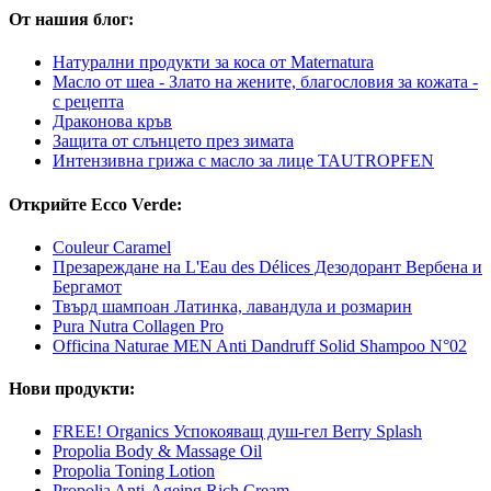
От нашия блог:
Натурални продукти за коса от Maternatura
Масло от шеа - Злато на жените, благословия за кожата -
с рецепта
Драконова кръв
Защита от слънцето през зимата
Интензивна грижа с масло за лице TAUTROPFEN
Открийте Ecco Verde:
Couleur Caramel
Презареждане на L'Eau des Délices Дезодорант Вербена и
Бергамот
Твърд шампоан Латинка, лавандула и розмарин
Pura Nutra Collagen Pro
Officina Naturae MEN Anti Dandruff Solid Shampoo N°02
Нови продукти:
FREE! Organics Успокояващ душ-гел Berry Splash
Propolia Body & Massage Oil
Propolia Toning Lotion
Propolia Anti-Ageing Rich Cream