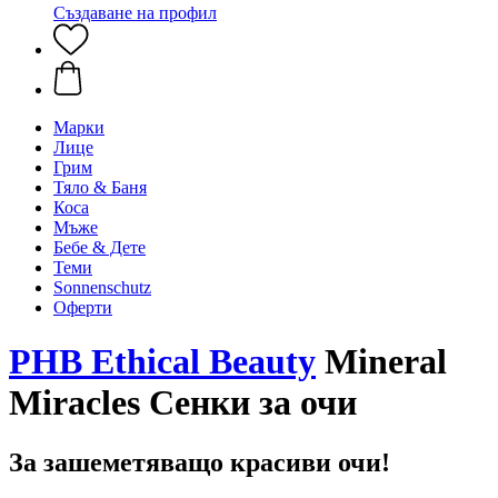
Създаване на профил
Марки
Лице
Грим
Тяло & Баня
Коса
Мъже
Бебе & Дете
Теми
Sonnenschutz
Оферти
PHB Ethical Beauty
Mineral
Miracles Сенки за очи
За зашеметяващо красиви очи!