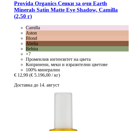
Provida Organics
Сенки за очи Earth
Minerals Satin Matte Eye Shadow, Camilla
(2,50 г)
Camilla
Aston
Blond
Abelia
Behira
+7
Променлив интензитет на цвета
Копринени, меки и изразителни цветове
100% минерални
€ 12,99
(€ 5.196,00 / кг)
Доставка до 14. август