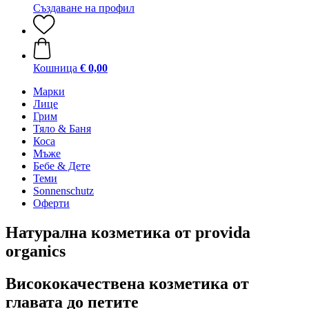
Създаване на профил
Кошница
€ 0,00
Марки
Лице
Грим
Тяло & Баня
Коса
Мъже
Бебе & Дете
Теми
Sonnenschutz
Оферти
Натурална козметика от provida
organics
Висококачествена козметика от
главата до петите