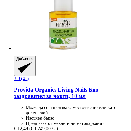
Добавяне
3.9 (41)
Provida Organics
Living Nails Био
заздравител за нокти, 10 мл
Може да се използва самостоятелно или като
долен слой
Изсъхва бързо
Предпазва от механични натоварвания
€ 12,49
(€ 1.249,00 / л)