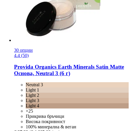
30 опции
4.4 (50)
Provida Organics
Earth Minerals Satin Matte
Основа, Neutral 3 (6 г)
Neutral 3
Light 1
Light 2
Light 3
Light 4
+25
Прикрива бръчици
Висока покривност
100% минерална & веган