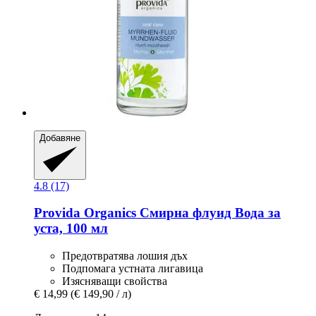
Добавяне
4.8 (17)
Provida Organics
Смирна флуид Вода за
уста, 100 мл
Предотвратява лошия дъх
Подпомага устната лигавица
Изясняващи свойства
€ 14,99
(€ 149,90 / л)