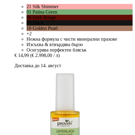
21 Silk Shimmer
01 Patina Green
06 Dark Rouge
09 Black
18 Golden Pearl
+2
Нежна формула с чисти минерални прахове
Изсъхва & втвърдява бързо
Осигурява перфектен блясък
€ 14,99
(€ 2.998,00 / л)
Доставка до 14. август