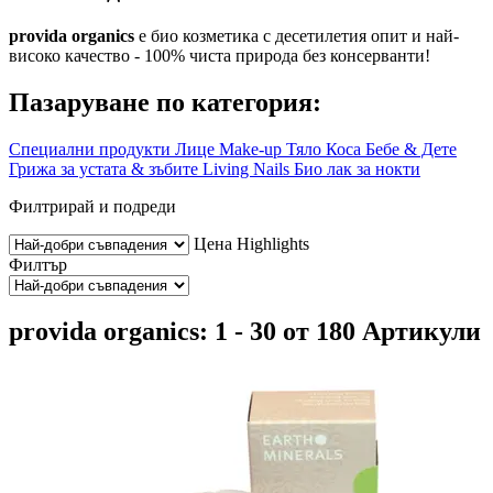
provida organics
е био козметика с десетилетия опит и най-
високо качество - 100% чиста природа без консерванти!
Пазаруване по категория:
Специални продукти
Лице
Make-up
Тяло
Коса
Бебе & Дете
Грижа за устата & зъбите
Living Nails Био лак за нокти
Филтрирай и подреди
Цена
Highlights
Филтър
provida organics: 1 - 30 от 180 Артикули