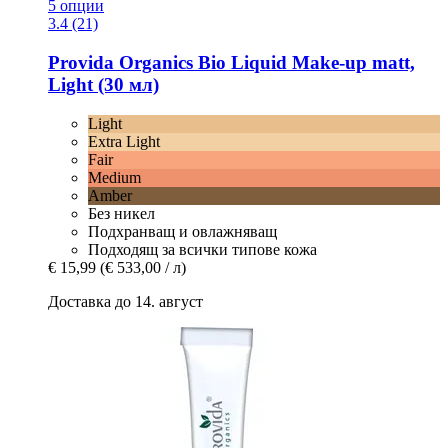
5 опции
3.4 (21)
Provida Organics
Bio Liquid Make-​up matt,
Light (30 мл)
Light
Extra Light
Fair
Medium
Amber
Без никел
Подхранващ и овлажняващ
Подходящ за всички типове кожа
€ 15,99
(€ 533,00 / л)
Доставка до 14. август