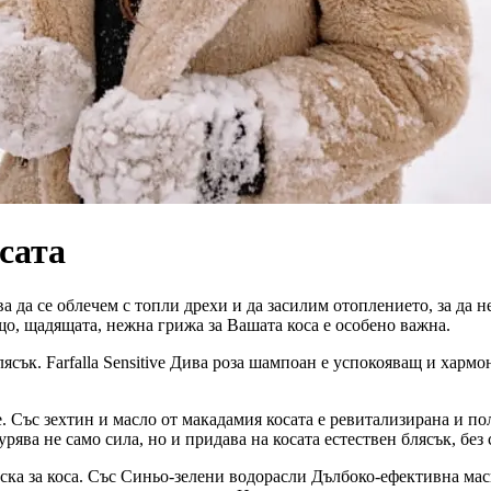
сата
бва да се облечем с топли дрехи и да засилим отоплението, за да 
ащо, щадящата, нежна грижа за Вашата коса е особено важна.
ясък. Farfalla Sensitive Дива роза шампоан е успокояващ и хармо
е. Със зехтин и масло от макадамия косата е ревитализирана и пол
урява не само сила, но и придава на косата естествен блясък, бе
ка за коса. Със Синьо-зелени водорасли Дълбоко-ефективна маск