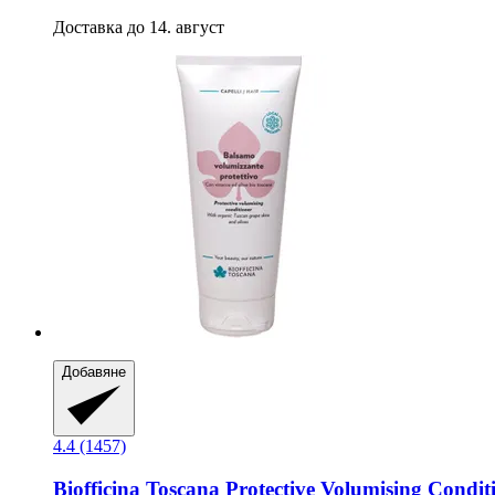
Доставка до 14. август
Добавяне
4.4 (1457)
Biofficina Toscana
Protective Volumising Condit