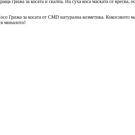
ща грижа за косата и скалпа. На суха коса маската се вресва, ос
 Coco Грижа за косата от CMD натурална козметика. Кокосовото 
 в миналото!