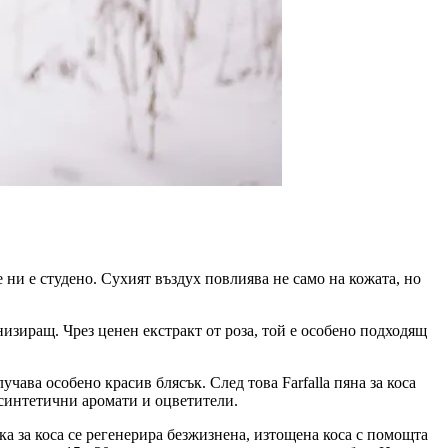
не ни е студено. Сухият въздух повлиява не само на кожата, но
низиращ. Чрез ценен екстракт от роза, той е особено подходящ
учава особено красив блясък. След това Farfalla пяна за коса
з синтетични аромати и оцветители.
а за коса се регенерира безжизнена, изтощена коса с помощта