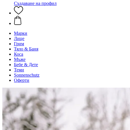
Създаване на профил
Марки
Лице
Грим
Тяло & Баня
Коса
Мъже
Бебе & Дете
Теми
Sonnenschutz
Оферти