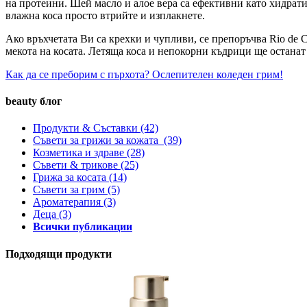
на протеини. Шей масло и алое вера са ефективни като хидратира
влажна коса просто втрийте и изплакнете.
Ако връхчетата Ви са крехки и чупливи, се препоръчва Rio de
мекота на косата. Летяща коса и непокорни къдрици ще останат
Как да се преборим с пърхота?
Ослепителен коледен грим!
beauty блог
Продукти & Съставки
(42)
Съвети за грижи за кожата
(39)
Козметика и здраве
(28)
Съвети & трикове
(25)
Грижа за косата
(14)
Съвети за грим
(5)
Ароматерапия
(3)
Деца
(3)
Всички публикации
Подходящи продукти