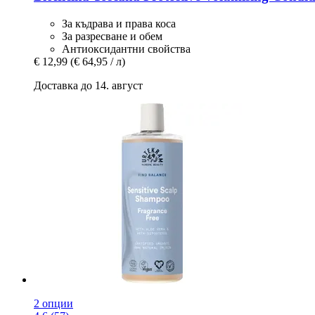
За къдрава и права коса
За разресване и обем
Антиоксидантни свойства
€ 12,99
(€ 64,95 / л)
Доставка до 14. август
2 опции