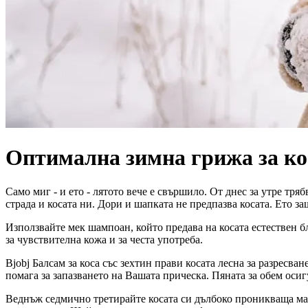
Оптимална зимна грижа за ко
Само миг - и ето - лятото вече е свършило. От днес за утре тря
страда и косата ни. Дори и шапката не предпазва косата. Ето з
Използвайте мек шампоан, който предава на косата естествен бл
за чувствителна кожа и за честа употреба.
Bjobj Балсам за коса със зехтин прави косата лесна за разресван
помага за запазването на Вашата прическа. Пяната за обем осиг
Веднъж седмично третирайте косата си дълбоко проникваща мас