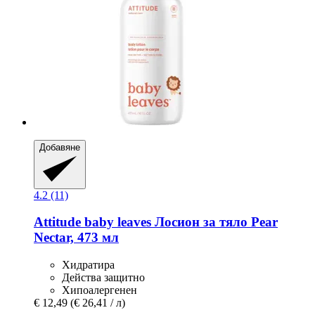
Добавяне
4.2 (11)
Attitude
baby leaves Лосион за тяло Pear
Nectar, 473 мл
Хидратира
Действа защитно
Хипоалергенен
€ 12,49
(€ 26,41 / л)