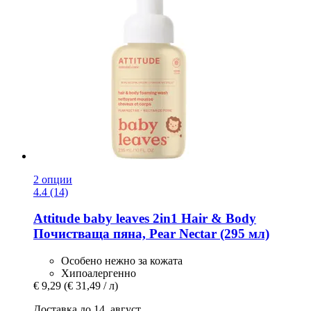
2 опции
4.4 (14)
Attitude
baby leaves 2in1 Hair & Body
Почистваща пяна, Pear Nectar (295 мл)
Особено нежно за кожата
Хипоалергенно
€ 9,29
(€ 31,49 / л)
Доставка до 14. август