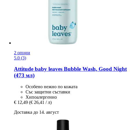
2 опции
5.0 (3)
Attitude
baby leaves Bubble Wash, Good Night
(473 мл)
Особено нежно по кожата
Със защитни съставки
Хипоалергенно
€ 12,49
(€ 26,41 / л)
Доставка до 14. август