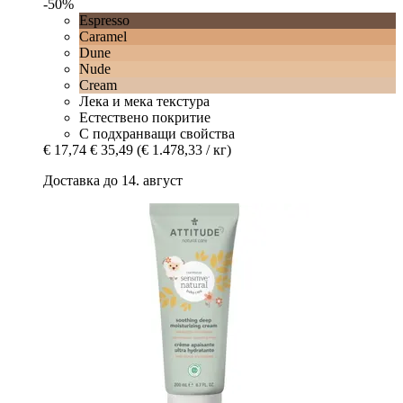
-50%
Espresso
Caramel
Dune
Nude
Cream
Лека и мека текстура
Естествено покритие
С подхранващи свойства
€ 17,74
€ 35,49
(€ 1.478,33 / кг)
Доставка до 14. август