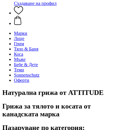
Създаване на профил
Марки
Лице
Грим
Тяло & Баня
Коса
Мъже
Бебе & Дете
Теми
Sonnenschutz
Оферти
Натурална грижа от ATTITUDE
Грижа за тялото и косата от
канадската марка
Пазаруване по категория: