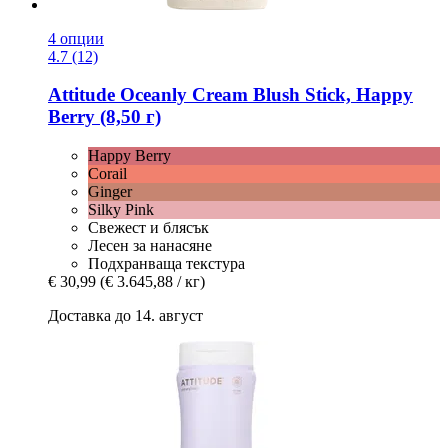
4 опции
4.7 (12)
Attitude
Oceanly Cream Blush Stick, Happy
Berry (8,50 г)
Happy Berry
Corail
Ginger
Silky Pink
Свежест и блясък
Лесен за нанасяне
Подхранваща текстура
€ 30,99
(€ 3.645,88 / кг)
Доставка до 14. август