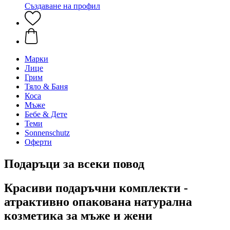
Създаване на профил
Марки
Лице
Грим
Тяло & Баня
Коса
Мъже
Бебе & Дете
Теми
Sonnenschutz
Оферти
Подаръци за всеки повод
Красиви подаръчни комплекти -
атрактивно опакована натурална
козметика за мъже и жени