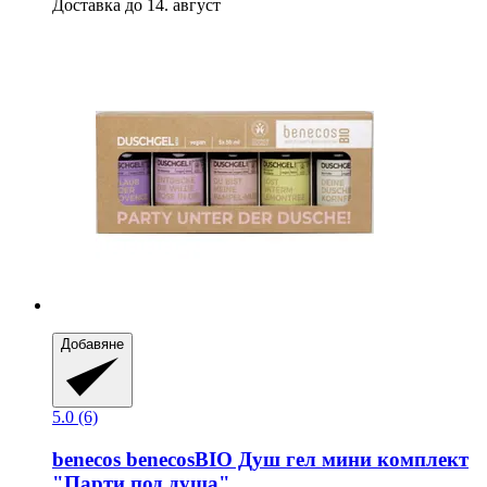
Доставка до 14. август
Добавяне
5.0 (6)
benecos
benecosBIO Душ гел мини комплект
"Парти под душа"