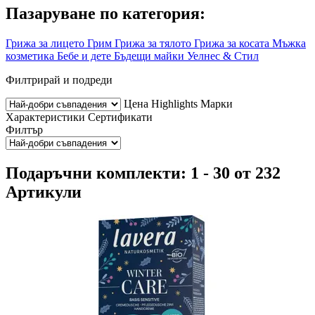
Пазаруване по категория:
Грижа за лицето
Грим
Грижа за тялото
Грижа за косата
Мъжка
козметика
Бебе и дете
Бъдещи майки
Уелнес & Стил
Филтрирай и подреди
Цена
Highlights
Марки
Характеристики
Сертификати
Филтър
Подаръчни комплекти: 1 - 30 от 232
Артикули