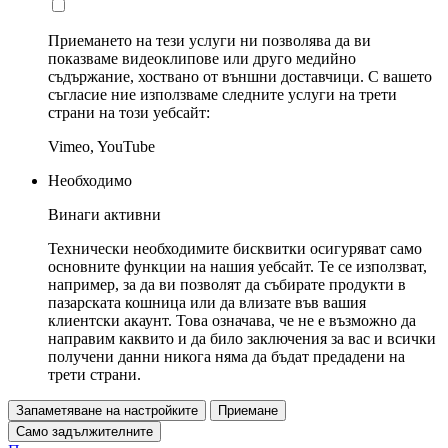
Приемането на тези услуги ни позволява да ви
показваме видеоклипове или друго медийно
съдържание, хоствано от външни доставчици. С вашето
съгласие ние използваме следните услуги на трети
страни на този уебсайт:
Vimeo, YouTube
Необходимо
Винаги активни
Технически необходимите бисквитки осигуряват само
основните функции на нашия уебсайт. Те се използват,
например, за да ви позволят да събирате продукти в
пазарската кошница или да влизате във вашия
клиентски акаунт. Това означава, че не е възможно да
направим каквито и да било заключения за вас и всички
получени данни никога няма да бъдат предадени на
трети страни.
Запаметяване на настройките
Приемане
Само задължителните