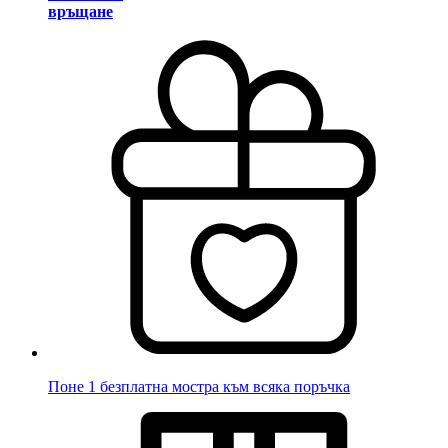
връщане
Поне 1 безплатна мостра към всяка поръчка