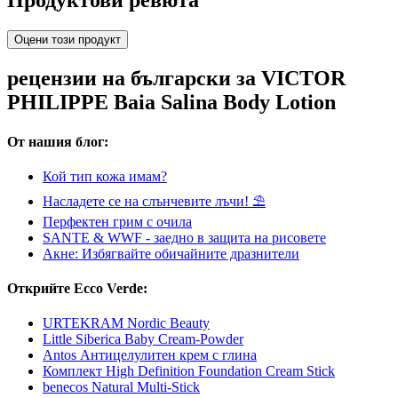
Продуктови ревюта
Оцени този продукт
рецензии на български за VICTOR
PHILIPPE Baia Salina Body Lotion
От нашия блог:
Кой тип кожа имам?
Насладете се на слънчевите лъчи! ⛱
Перфектен грим с очила
SANTE & WWF - заедно в защита на рисовете
Акне: Избягвайте обичайните дразнители
Открийте Ecco Verde:
URTEKRAM Nordic Beauty
Little Siberica Baby Cream-Powder
Antos Антицелулитен крем с глина
Комплект High Definition Foundation Cream Stick
benecos Natural Multi-Stick