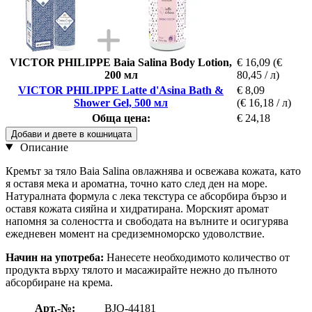
VICTOR PHILIPPE Baia Salina Body Lotion,
€ 16,09
(€
200 мл
80,45 / л)
VICTOR PHILIPPE Latte d'Asina Bath &
€ 8,09
Shower Gel, 500 мл
(€ 16,18 / л)
Обща цена:
€ 24,18
Добави и двете в кошницата
Описание
Кремът за тяло Baia Salina овлажнява и освежава кожата, като
я оставя мека и ароматна, точно като след ден на море.
Натуралната формула с лека текстура се абсорбира бързо и
оставя кожата сияйна и хидратирана. Морският аромат
напомня за солеността и свободата на вълните и осигурява
ежедневен момент на средиземноморско удоволствие.
Начин на употреба:
Нанесете необходимото количество от
продукта върху тялото и масажирайте нежно до пълното
абсорбиране на крема.
Арт.-№:
BJO-44181