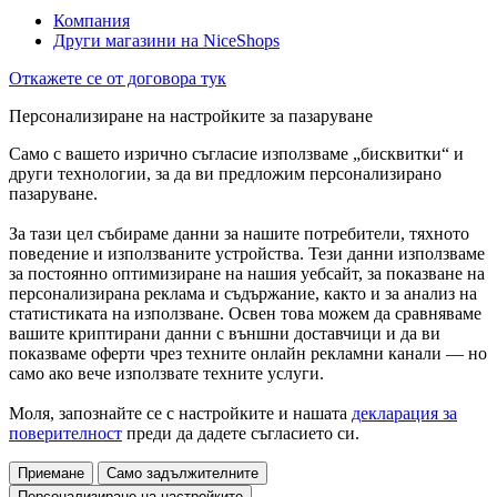
Компания
Други магазини на NiceShops
Откажете се от договора тук
Персонализиране на настройките за пазаруване
Само с вашето изрично съгласие използваме „бисквитки“ и
други технологии, за да ви предложим персонализирано
пазаруване.
За тази цел събираме данни за нашите потребители, тяхното
поведение и използваните устройства. Тези данни използваме
за постоянно оптимизиране на нашия уебсайт, за показване на
персонализирана реклама и съдържание, както и за анализ на
статистиката на използване. Освен това можем да сравняваме
вашите криптирани данни с външни доставчици и да ви
показваме оферти чрез техните онлайн рекламни канали — но
само ако вече използвате техните услуги.
Моля, запознайте се с настройките и нашата
декларация за
поверителност
преди да дадете съгласието си.
Приемане
Само задължителните
Персонализиране на настройките