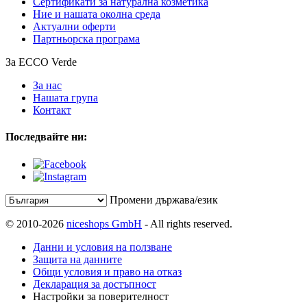
Сертификати за натурална козметика
Ние и нашата околна среда
Актуални оферти
Партньорска програма
За ECCO Verde
За нас
Нашата група
Контакт
Последвайте ни:
Промени държава/език
© 2010-2026
niceshops GmbH
- All rights reserved.
Данни и условия на ползване
Защита на данните
Общи условия и право на отказ
Декларация за достъпност
Настройки за поверителност