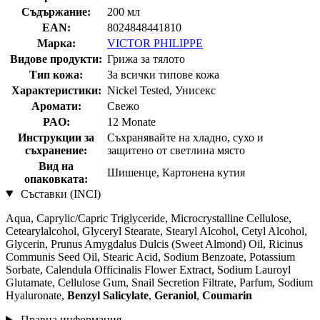
Съдържание:
200 мл
EAN:
8024848441810
Марка:
VICTOR PHILIPPE
Видове продукти:
Грижа за тялото
Тип кожа:
За всички типове кожа
Характеристики:
Nickel Tested, Унисекс
Аромати:
Свежо
PAO:
12 Monate
Инструкции за
Съхранявайте на хладно, сухо и
съхранение:
защитено от светлина място
Вид на
Шишенце, Картонена кутия
опаковката:
Съставки (INCI)
Aqua, Caprylic/Capric Triglyceride, Microcrystalline Cellulose,
Cetearylalcohol, Glyceryl Stearate, Stearyl Alcohol, Cetyl Alcohol,
Glycerin, Prunus Amygdalus Dulcis (Sweet Almond) Oil, Ricinus
Communis Seed Oil, Stearic Acid, Sodium Benzoate, Potassium
Sorbate, Calendula Officinalis Flower Extract, Sodium Lauroyl
Glutamate, Cellulose Gum, Snail Secretion Filtrate, Parfum, Sodium
Hyaluronate,
Benzyl Salicylate
,
Geraniol
,
Coumarin
Правна информация