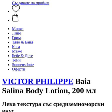
Създаване на профил
Марки
Лице
Грим
Тяло & Баня
Коса
Мъже
Бебе & Дете
Теми
Sonnenschutz
Оферти
VICTOR PHILIPPE
Baia
Salina Body Lotion, 200 мл
Лека текстура със средиземноморски
вкус