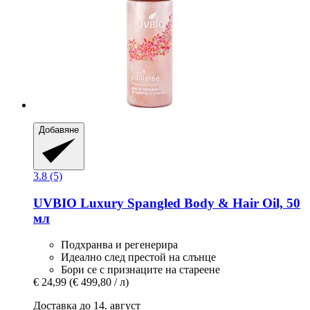
Добавяне
3.8 (5)
UVBIO
Luxury Spangled Body & Hair Oil, 50
мл
Подхранва и регенерира
Идеално след престой на слънце
Бори се с признаците на стареене
€ 24,99
(€ 499,80 / л)
Доставка до 14. август