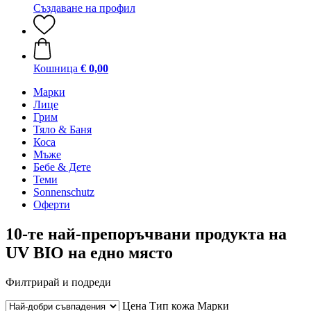
Създаване на профил
Кошница
€ 0,00
Марки
Лице
Грим
Тяло & Баня
Коса
Мъже
Бебе & Дете
Теми
Sonnenschutz
Оферти
10-те най-препоръчвани продукта на
UV BIO на едно място
Филтрирай и подреди
Цена
Тип кожа
Марки