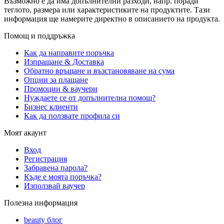
Възможно е да има допълнителни разходи, напр. поради
теглото, размера или характеристиките на продуктите. Тази
информация ще намерите директно в описанието на продукта.
Помощ и поддръжка
Как да направите поръчка
Изпращане & Доставка
Обратно връщане и възстановяване на сума
Опции за плащане
Промоции & ваучери
Нуждаете се от допълнителна помощ?
Бизнес клиенти
Как да ползвате профила си
Моят акаунт
Вход
Регистрация
Забравена парола?
Къде е моята поръчка?
Използвай ваучер
Полезна информация
beauty блог