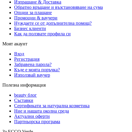
Изпращане & Доставка
Обратно връщане и възстановяване на сума
Опции за плащане
Промоции & ваучери
Нуждаете се от допълнителна помощ?
Бизнес клиенти
Как да ползвате профила си
Моят акаунт
Вход
Регистрация
Забравена парола?
Къде е моята поръчка?
Използвай ваучер
Полезна информация
beauty блог
Съставки
Сертификати за натурална козметика
Ние и нашата околна среда
Актуални оферти
Партньорска програма
За ECCO Verde