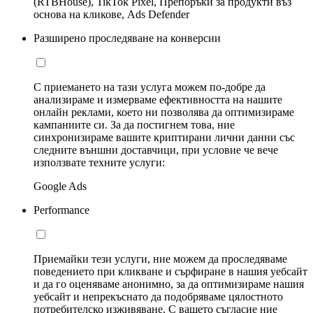
(RTBHouse), TikTok Pixel, Препоръки за продукти въз
основа на кликове, Ads Defender
Разширено проследяване на конверсии
С приемането на тази услуга можем по-добре да
анализираме и измерваме ефективността на нашите
онлайн реклами, което ни позволява да оптимизираме
кампаниите си. За да постигнем това, ние
синхронизираме вашите криптирани лични данни със
следните външни доставчици, при условие че вече
използвате техните услуги:
Google Ads
Performance
Приемайки тези услуги, ние можем да проследяваме
поведението при кликване и сърфиране в нашия уебсайт
и да го оценяваме анонимно, за да оптимизираме нашия
уебсайт и непрекъснато да подобряваме цялостното
потребителско изживяване. С вашето съгласие ние