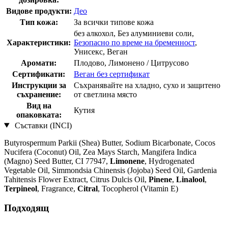
Видове продукти:
Део
Тип кожа:
За всички типове кожа
без алкохол, Без алуминиеви соли,
Характеристики:
Безопасно по време на бременност
,
Унисекс, Веган
Аромати:
Плодовo, Лимонено / Цитрусовo
Сертификати:
Веган без сертификат
Инструкции за
Съхранявайте на хладно, сухо и защитено
съхранение:
от светлина място
Вид на
Кутия
опаковката:
Съставки (INCI)
Butyrospermum Parkii (Shea) Butter, Sodium Bicarbonate, Cocos
Nucifera (Coconut) Oil, Zea Mays Starch, Mangifera Indica
(Magno) Seed Butter, CI 77947,
Limonene
, Hydrogenated
Vegetable Oil, Simmondsia Chinensis (Jojoba) Seed Oil, Gardenia
Tahitensis Flower Extract, Citrus Dulcis Oil,
Pinene
,
Linalool
,
Terpineol
, Fragrance,
Citral
, Tocopherol (Vitamin E)
Подходящ