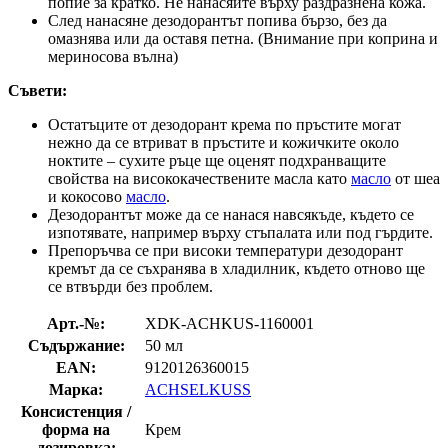
попие за кратко. Не нанасяйте върху раздразнена кожа.
След нанасяне дезодорантът попива бързо, без да
омазнява или да оставя петна. (Внимание при коприна и
мериносова вълна)
Съвети:
Остатъците от дезодорант крема по пръстите могат
нежно да се втриват в пръстите и кожичките около
ноктите – сухите ръце ще оценят подхранващите
свойства на висококачествените масла като
масло
от шеа
и кокосово
масло
.
Дезодорантът може да се нанася навсякъде, където се
изпотявате, например върху стъпалата или под гърдите.
Препоръчва се при високи температури дезодорант
кремът да се съхранява в хладилник, където отново ще
се втвърди без проблем.
Арт.-№:
XDK-ACHKUS-1160001
Съдържание:
50 мл
EAN:
9120126360015
Марка:
ACHSELKUSS
Консистенция /
форма на
Крем
дозировка: