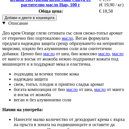
растително масло Нар, 100 г
(€ 19,90 / кг)
Обща цена:
€ 18,58
Добави и двете в кошницата
Описание
Део крем Orange глези сетивата със своя свежо-топъл аромат
от етерично био портокалово
масло
. Веган формулата
предлага надеждна защита срещу образуването на неприятни
миризми, изцяло без алуминиеви соли или синтетични
добавки. Ценно био
масло
от шеа, био кокосово
масло
,
масло
от манго и восък от жожоба нежно подхранват кожата под
мишниците и я поддържат мека и еластична.
подходящ за всички типове кожа
надеждна защита
свеж, топъл, плодов и приятно сладък аромат
богата композиция от био
масло
от шеа,
масло
от манго
и восък от жожоба
веган и без алуминиеви соли
Начин на употреба:
Нанесете малко количество от дезодорант крема с върха
на пръста в зоната на подмишниците и оставете да