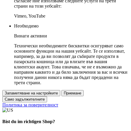
съгласие ние използваме следните услуги на трети
страни на този уебсайт:
Vimeo, YouTube
Необходимо
Винаги активни
Технически необходимите бисквитки осигуряват само
основните функции на нашия уебсайт. Те се използват,
например, за да ви позволят да събирате продукти в
пазарската кошница или да влизате във вашия
клиентски акаунт. Това означава, че не е възможно да
направим каквито и да било заключения за вас и всички
получени данни никога няма да бъдат предадени на
трети страни.
Запаметяване на настройките
Приемане
Само задължителните
Политика за поверителност
Bist du im richtigen Shop?