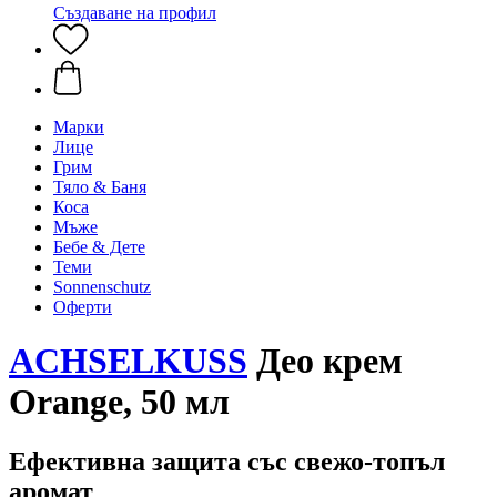
Създаване на профил
Марки
Лице
Грим
Тяло & Баня
Коса
Мъже
Бебе & Дете
Теми
Sonnenschutz
Оферти
ACHSELKUSS
Део крем
Orange, 50 мл
Ефективна защита със свежо-топъл
аромат