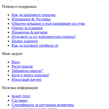
Помощ и поддръжка
Как да направите поръчка
Изпращане & Доставка
Обратно връщане и възстановяване на сума
Опции за плащане
Промоции & ваучери
Нуждаете се от допълнителна помощ?
Бизнес клиенти
Как да ползвате профила си
Моят акаунт
Вход
Регистрация
Забравена парола?
Къде е моята поръчка?
Използвай ваучер
Полезна информация
beauty блог
Съставки
Сертификати за натурална козметика