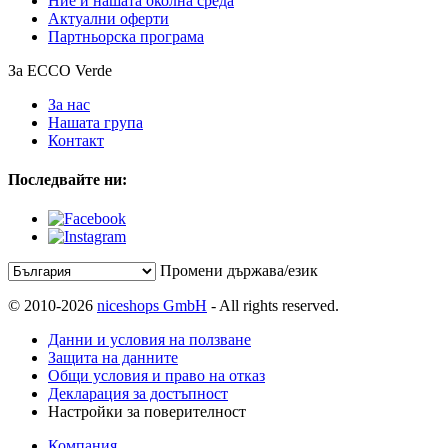
Ние и нашата околна среда
Актуални оферти
Партньорска програма
За ECCO Verde
За нас
Нашата група
Контакт
Последвайте ни:
Промени държава/език
© 2010-2026
niceshops GmbH
- All rights reserved.
Данни и условия на ползване
Защита на данните
Общи условия и право на отказ
Декларация за достъпност
Настройки за поверителност
Компания