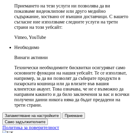
Приемането на тези услуги ни позволява да ви
показваме видеоклипове или друго медийно
съдържание, хоствано от външни доставчици. С вашето
съгласие ние използваме следните услуги на трети
страни на този уебсайт:
Vimeo, YouTube
Необходимо
Винаги активни
Технически необходимите бисквитки осигуряват само
основните функции на нашия уебсайт. Те се използват,
например, за да ви позволят да събирате продукти в
пазарската кошница или да влизате във вашия
клиентски акаунт. Това означава, че не е възможно да
направим каквито и да било заключения за вас и всички
получени данни никога няма да бъдат предадени на
трети страни.
Запаметяване на настройките
Приемане
Само задължителните
Политика за поверителност