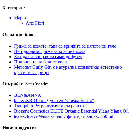
Категории:
Марки
Arte Fiori
От нашия блог:
Грижа за кожата: така се грижите за цялото си тяло
Най-добрата грижа за красива кожа
Как да си направим сами дифузер
Покриване на белите коси
Методът Curly-Girl с натурална козметика: естествено
красиви къдрици
Открийте Ecco Verde:
BEN&ANNA
benecosBIO 2в1 Душ гел "Свежа мента"
Tranquillo Ретро кутия за съхранение
Biopark Cosmetics ELITE Organic Essential Ylang Ylang Oil
tea exclusive Чаша за чай с филтър и капак, 350 ml
Нови продукти: