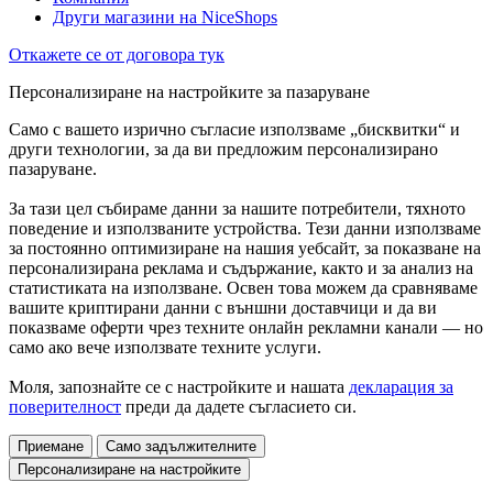
Други магазини на NiceShops
Откажете се от договора тук
Персонализиране на настройките за пазаруване
Само с вашето изрично съгласие използваме „бисквитки“ и
други технологии, за да ви предложим персонализирано
пазаруване.
За тази цел събираме данни за нашите потребители, тяхното
поведение и използваните устройства. Тези данни използваме
за постоянно оптимизиране на нашия уебсайт, за показване на
персонализирана реклама и съдържание, както и за анализ на
статистиката на използване. Освен това можем да сравняваме
вашите криптирани данни с външни доставчици и да ви
показваме оферти чрез техните онлайн рекламни канали — но
само ако вече използвате техните услуги.
Моля, запознайте се с настройките и нашата
декларация за
поверителност
преди да дадете съгласието си.
Приемане
Само задължителните
Персонализиране на настройките