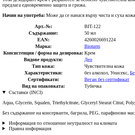
предлага едновременно защита и грижа.
Начин на употреба:
Може да се нанася върху чиста и суха кож
Арт.-№:
BIT-122
Съдържание:
50 мл
EAN:
4260026691224
Марка:
Bioturm
Консистенция / форма на дозировка:
Крем
Видове продукти:
Део
Тип кожа:
Чувствителна кожа
Характеристики:
без алкохол, Унисекс,
Бе
Сертификати:
Веган без сертификат
Вид на опаковката:
Тубичка
Съставки (INCI)
Aqua, Glycerin, Squalen, Triethylcitrate, Glyceryl Stearat Citrat, Pol
Без съдържание на консерванти, багрила, PEG, парафинови мас
Информация по отношение неутралност на климата
Правна информация