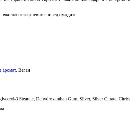
а няколко пъти дневно според нуждите.
з аромат
, Веган
yglyceryl-3 Stearate, Dehydroxanthan Gum, Silver, Silver Citrate, Citric
ла