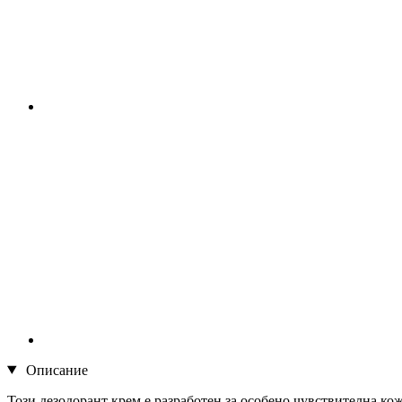
Описание
Този дезодорант крем е разработен за особено чувствителна кож