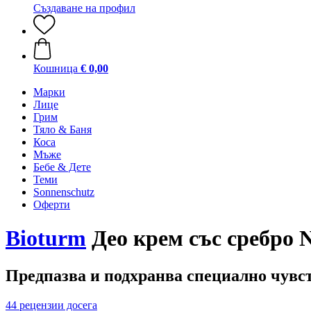
Създаване на профил
Кошница
€ 0,00
Марки
Лице
Грим
Тяло & Баня
Коса
Мъже
Бебе & Дете
Теми
Sonnenschutz
Оферти
Bioturm
Део крем със сребро
Предпазва и подхранва специално чувс
44 рецензии досега