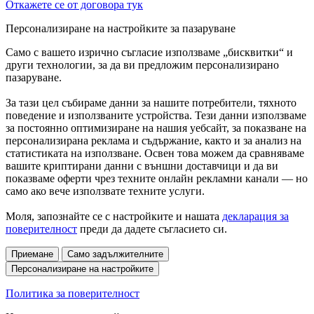
Откажете се от договора тук
Персонализиране на настройките за пазаруване
Само с вашето изрично съгласие използваме „бисквитки“ и
други технологии, за да ви предложим персонализирано
пазаруване.
За тази цел събираме данни за нашите потребители, тяхното
поведение и използваните устройства. Тези данни използваме
за постоянно оптимизиране на нашия уебсайт, за показване на
персонализирана реклама и съдържание, както и за анализ на
статистиката на използване. Освен това можем да сравняваме
вашите криптирани данни с външни доставчици и да ви
показваме оферти чрез техните онлайн рекламни канали — но
само ако вече използвате техните услуги.
Моля, запознайте се с настройките и нашата
декларация за
поверителност
преди да дадете съгласието си.
Приемане
Само задължителните
Персонализиране на настройките
Политика за поверителност