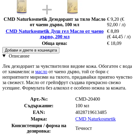
CMD Naturkosmetik Дезодорант за тяло Масло
€ 9,20
(€
от чаено дърво, 100 мл
92,00 / л)
CMD Naturkosmetik Душ гел Масло от чаено
€ 8,89
дърво, 200 мл
(€ 44,45 / л)
Обща цена:
€ 18,09
Добави и двете в кошницата
Описание
Лек дезодорант за чувствителни видове кожа. Обогатен с вода
от хамамелис и
масло
от чаено дърво, той се бори с
неприятните миризми на тялото, придавайки приятно чувство
за свежест. Масло от грейпфрут създава прекрасно свежо
усещане. Формулата без алкохол е особено нежна за кожата.
Арт.-№:
CMD-20400
Съдържание:
100 мл
EAN:
4028719613485
Марка:
CMD Naturkosmetik
Консистенция / форма на
Течност
дозировка: