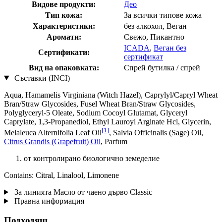
Видове продукти:
Део
Тип кожа:
За всички типове кожа
Характеристики:
без алкохол, Веган
Аромати:
Свежо, Пикантно
ICADA
,
Веган без
Сертификати:
сертификат
Вид на опаковката:
Спрей бутилка / спрей
Съставки (INCI)
Aqua, Hamamelis Virginiana (Witch Hazel), Caprylyl/Capryl Wheat
Bran/Straw Glycosides, Fusel Wheat Bran/Straw Glycosides,
Polyglyceryl-5 Oleate, Sodium Cocoyl Glutamat, Glyceryl
Caprylate, 1,3-Propanediol, Ethyl Lauroyl Arginate Hcl, Glycerin,
[1]
Melaleuca Alternifolia Leaf Oil
, Salvia Officinalis (Sage) Oil,
Citrus Grandis (Grapefruit) Oil
, Parfum
от контролирано биологично земеделие
Contains: Citral, Linalool, Limonene
За линията Масло от чаено дърво Classic
Правна информация
Подходящ