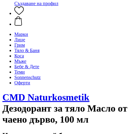
Създаване на профил
Марки
Лице
Грим
Тяло & Баня
Коса
Мъже
Бебе & Дете
Теми
Sonnenschutz
Оферти
CMD Naturkosmetik
Дезодорант за тяло Масло от
чаено дърво, 100 мл