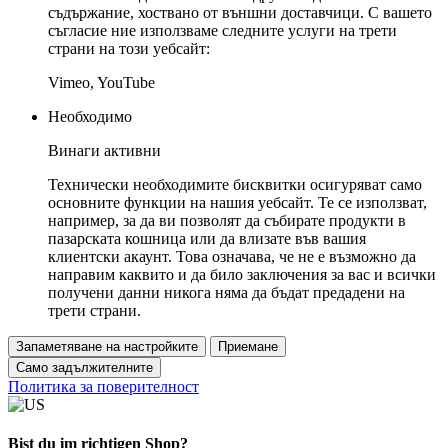
съдържание, хоствано от външни доставчици. С вашето
съгласие ние използваме следните услуги на трети
страни на този уебсайт:
Vimeo, YouTube
Необходимо
Винаги активни
Технически необходимите бисквитки осигуряват само
основните функции на нашия уебсайт. Те се използват,
например, за да ви позволят да събирате продукти в
пазарската кошница или да влизате във вашия
клиентски акаунт. Това означава, че не е възможно да
направим каквито и да било заключения за вас и всички
получени данни никога няма да бъдат предадени на
трети страни.
Запаметяване на настройките
Приемане
Само задължителните
Политика за поверителност
Bist du im richtigen Shop?