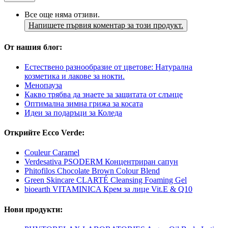
Все още няма отзиви.
Напишете първия коментар за този продукт.
От нашия блог:
Естествено разнообразие от цветове: Натурална
козметика и лакове за нокти.
Менопауза
Какво трябва да знаете за защитата от слънце
Оптимална зимна грижа за косата
Идеи за подаръци за Коледа
Открийте Ecco Verde:
Couleur Caramel
Verdesativa PSODERM Концентриран сапун
Phitofilos Chocolate Brown Colour Blend
Green Skincare CLARTÉ Cleansing Foaming Gel
bioearth VITAMINICA Крем за лице Vit.E & Q10
Нови продукти: