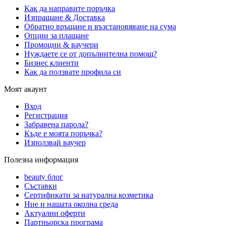
Как да направите поръчка
Изпращане & Доставка
Обратно връщане и възстановяване на сума
Опции за плащане
Промоции & ваучери
Нуждаете се от допълнителна помощ?
Бизнес клиенти
Как да ползвате профила си
Моят акаунт
Вход
Регистрация
Забравена парола?
Къде е моята поръчка?
Използвай ваучер
Полезна информация
beauty блог
Съставки
Сертификати за натурална козметика
Ние и нашата околна среда
Актуални оферти
Партньорска програма