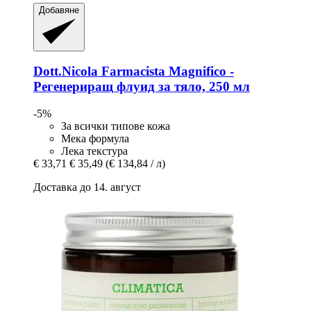
Добавяне
Dott.Nicola Farmacista
Magnifico -​
Регенериращ флуид за тяло, 250 мл
-5%
За всички типове кожа
Мека формула
Лека текстура
€ 33,71
€ 35,49
(€ 134,84 / л)
Доставка до 14. август