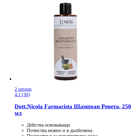
2 опции
4.1 (30)
Dott.Nicola Farmacista
Шампоан Ренета, 250
мл
Действа освежаващо
Почиства нежно и в дълбочина
Подходящ и за чувствителна кожа