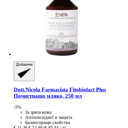
Добавяне
Dott.Nicola Farmacista
Fitobiolact Plus
Почистващо мляко, 250 мл
-5%
За зряла кожа
Антиоксидант и защита
Балансиращи свойства
€ 21,36
€ 22,49
(€ 85,44 / л)