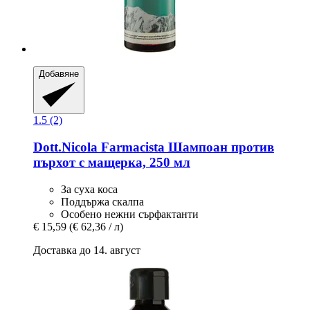
Добавяне
1.5 (2)
Dott.Nicola Farmacista
Шампоан против
пърхот с мащерка, 250 мл
За суха коса
Поддържа скалпа
Особено нежни сърфактанти
€ 15,59
(€ 62,36 / л)
Доставка до 14. август