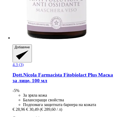
Добавяне
4.3 (3)
Dott.Nicola Farmacista
Fitobiolact Plus Маска
за лице, 100 мл
-5%
За зряла кожа
Балансиращи свойства
Подпомага защитната бариера на кожата
€ 28,96
€ 30,49
(€ 289,60 / л)