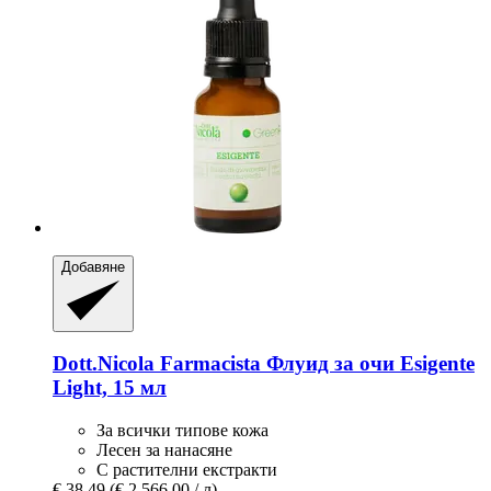
Добавяне
Dott.Nicola Farmacista
Флуид за очи Esigente
Light, 15 мл
За всички типове кожа
Лесен за нанасяне
С растителни екстракти
€ 38,49
(€ 2.566,00 / л)