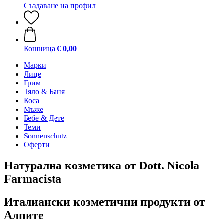
Създаване на профил
Кошница
€ 0,00
Марки
Лице
Грим
Тяло & Баня
Коса
Мъже
Бебе & Дете
Теми
Sonnenschutz
Оферти
Натурална козметика от Dott. Nicola
Farmacista
Италиански козметични продукти от
Алпите