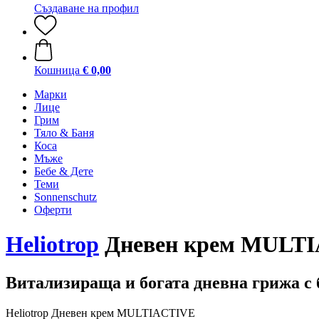
Създаване на профил
Кошница
€ 0,00
Марки
Лице
Грим
Тяло & Баня
Коса
Мъже
Бебе & Дете
Теми
Sonnenschutz
Оферти
Heliotrop
Дневен крем MULTI
Витализираща и богата дневна грижа с 
Heliotrop Дневен крем MULTIACTIVE