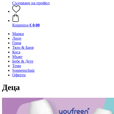
Създаване на профил
Кошница
€ 0,00
Марки
Лице
Грим
Тяло & Баня
Коса
Мъже
Бебе & Дете
Теми
Sonnenschutz
Оферти
Деца