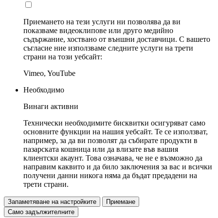
Приемането на тези услуги ни позволява да ви
показваме видеоклипове или друго медийно
съдържание, хоствано от външни доставчици. С вашето
съгласие ние използваме следните услуги на трети
страни на този уебсайт:
Vimeo, YouTube
Необходимо
Винаги активни
Технически необходимите бисквитки осигуряват само
основните функции на нашия уебсайт. Те се използват,
например, за да ви позволят да събирате продукти в
пазарската кошница или да влизате във вашия
клиентски акаунт. Това означава, че не е възможно да
направим каквито и да било заключения за вас и всички
получени данни никога няма да бъдат предадени на
трети страни.
Запаметяване на настройките
Приемане
Само задължителните