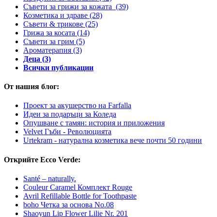
Съвети за грижи за кожата
(39)
Козметика и здраве
(28)
Съвети & трикове
(25)
Грижа за косата
(14)
Съвети за грим
(5)
Ароматерапия
(3)
Деца
(3)
Всички публикации
От нашия блог:
Проект за акушерство на Farfalla
Идеи за подаръци за Коледа
Опушване с тамян: история и приложения
Velvet Гъби - Революцията
Urtekram - натурална козметика вече почти 50 години
Открийте Ecco Verde:
Santé – naturally.
Couleur Caramel Комплект Rouge
Avril Refillable Bottle for Toothpaste
boho Четка за основа No.08
Shaoyun Lip Flower Lilie Nr. 201