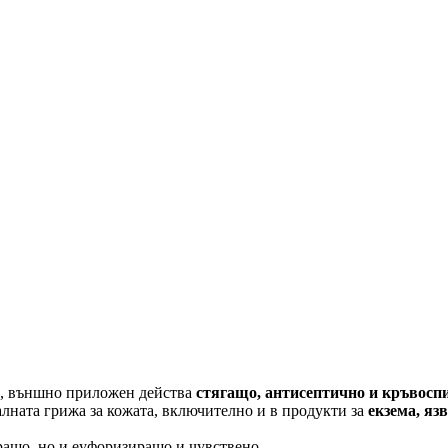
нд, външно приложен действа
стягащо, антисептично и кръвосп
лната грижа за кожата, включително и в продукти за
екзема, яз
ащо, но и еуфоризиращо и чувствено.