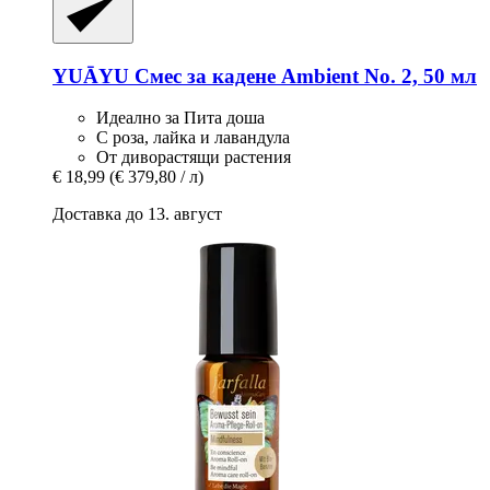
YUĀYU
Смес за кадене Ambient No. 2, 50 мл
Идеално за Пита доша
С роза, лайка и лавандула
От диворастящи растения
€ 18,99
(€ 379,80 / л)
Доставка до 13. август