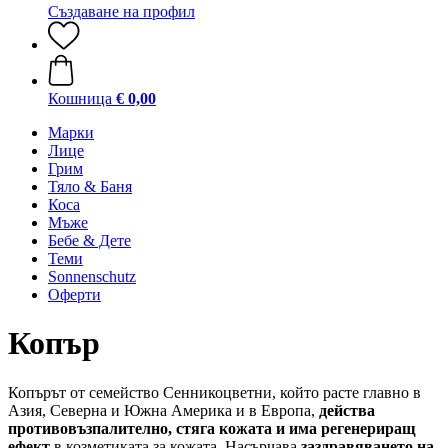
Създаване на профил
Кошница
€ 0,00
Марки
Лице
Грим
Тяло & Баня
Коса
Мъже
Бебе & Дете
Теми
Sonnenschutz
Оферти
Копър
Копърът от семейство Сенникоцветни, който расте главно в
Азия, Северна и Южна Америка и в Европа,
действа
противовъзпалително, стяга кожата и има регенериращ
ефект
в козметиката за кожата. Насърчава
заздравяването на