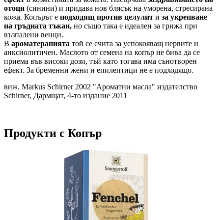
отоци
(синини) и придава нов блясък на уморена, стресирана
кожа. Копърът е
подходящ против целулит
и
за укрепване
на гръдната тъкан,
но също така е идеален за грижа при
възпалени венци.
В
ароматерапията
той се счита за успокояващ нервите и
анксиолитичен. Маслото от семена на копър не бива да се
приема във високи дози, тъй като тогава има сънотворен
ефект. За бременни жени и епилептици не е подходящо.
виж. Markus Schirner 2002 "Ароматни масла" издателство
Schirner, Дармщат, 4-то издание 2011
Продукти с Копър