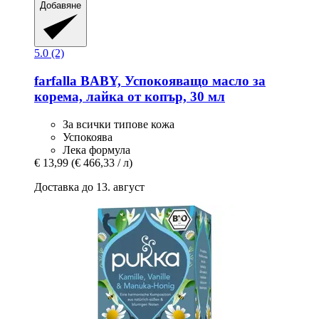
Добавяне
5.0 (2)
farfalla
BABY, Успокояващо масло за
корема, лайка от копър, 30 мл
За всички типове кожа
Успокоява
Лека формула
€ 13,99
(€ 466,33 / л)
Доставка до 13. август