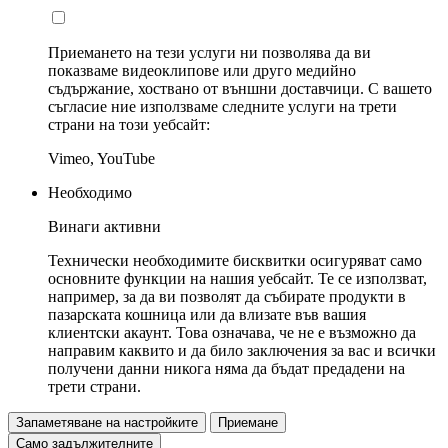
Приемането на тези услуги ни позволява да ви
показваме видеоклипове или друго медийно
съдържание, хоствано от външни доставчици. С вашето
съгласие ние използваме следните услуги на трети
страни на този уебсайт:
Vimeo, YouTube
Необходимо
Винаги активни
Технически необходимите бисквитки осигуряват само
основните функции на нашия уебсайт. Те се използват,
например, за да ви позволят да събирате продукти в
пазарската кошница или да влизате във вашия
клиентски акаунт. Това означава, че не е възможно да
направим каквито и да било заключения за вас и всички
получени данни никога няма да бъдат предадени на
трети страни.
Запаметяване на настройките
Приемане
Само задължителните