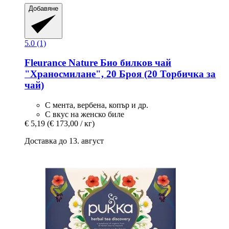
Добавяне
5.0 (1)
Fleurance Nature
Био билков чай
"Храносмилане", 20 Броя (20 Торбичка за
чай)
С мента, вербена, копър и др.
С вкус на женско биле
€ 5,19
(€ 173,00 / кг)
Доставка до 13. август