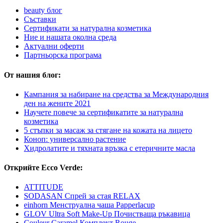
beauty блог
Съставки
Сертификати за натурална козметика
Ние и нашата околна среда
Актуални оферти
Партньорска програма
От нашия блог:
Кампания за набиране на средства за Международния
ден на жените 2021
Научете повече за сертификатите за натурална
козметика
5 стъпки за масаж за стягане на кожата на лицето
Коноп: универсално растение
Хидролатите и тяхната връзка с етеричните масла
Открийте Ecco Verde:
ATTITUDE
SODASAN Спрей за стая RELAX
einhorn Менструална чаша Papperlacup
GLOV Ultra Soft Make-Up Почистваща ръкавица
Couleur Caramel Комплект Rouge