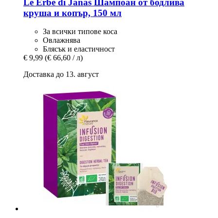
Le Erbe di Janas
Шампоан от бодлива
круша и копър, 150 мл
За всички типове коса
Овлажнява
Блясък и еластичност
€ 9,99
(€ 66,60 / л)
Доставка до 13. август