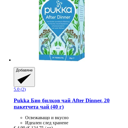
Добавяне
5.0 (2)
Pukka
Био билков чай ​​After Dinner, 20
пакетчета чай (40 г)
Освежаващо и вкусно
Идеален след хранене
€ 4,99
(€ 124,75 / кг)