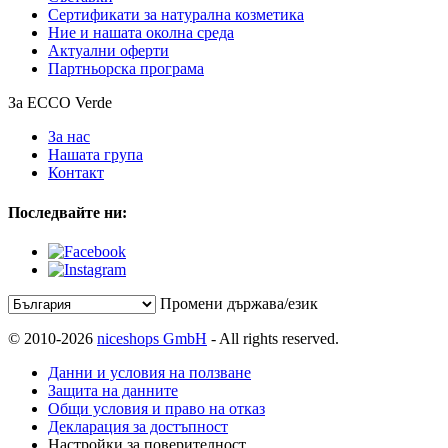
Сертификати за натурална козметика
Ние и нашата околна среда
Актуални оферти
Партньорска програма
За ECCO Verde
За нас
Нашата група
Контакт
Последвайте ни:
Промени държава/език
© 2010-2026
niceshops GmbH
- All rights reserved.
Данни и условия на ползване
Защита на данните
Общи условия и право на отказ
Декларация за достъпност
Настройки за поверителност