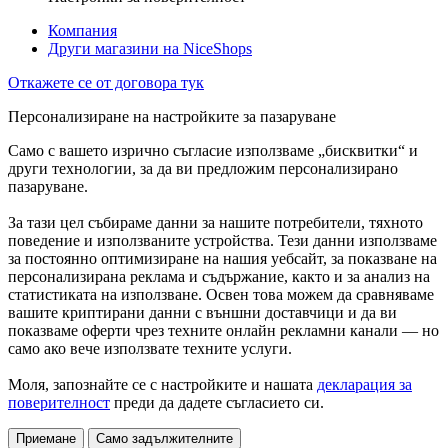
Компания
Други магазини на NiceShops
Откажете се от договора тук
Персонализиране на настройките за пазаруване
Само с вашето изрично съгласие използваме „бисквитки“ и
други технологии, за да ви предложим персонализирано
пазаруване.
За тази цел събираме данни за нашите потребители, тяхното
поведение и използваните устройства. Тези данни използваме
за постоянно оптимизиране на нашия уебсайт, за показване на
персонализирана реклама и съдържание, както и за анализ на
статистиката на използване. Освен това можем да сравняваме
вашите криптирани данни с външни доставчици и да ви
показваме оферти чрез техните онлайн рекламни канали — но
само ако вече използвате техните услуги.
Моля, запознайте се с настройките и нашата
декларация за
поверителност
преди да дадете съгласието си.
Приемане
Само задължителните