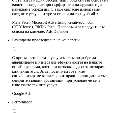
отстъпки за нашия уебсайт или продукти въз основа на
вашето поведение при сърфиране и пазаруване и да
измерваме успеха им. С ваше съгласие използваме
следните услуги от трети страни на този уебсайт:
Meta-Pixel, Microsoft Advertising, creativecdn.com
(RTBHouse), TikTok Pixel, Препоръки за продукти въз
основа на кликове, Ads Defender
Разширено проследяване на конверсии
С приемането на тази услуга можем по-добре да
анализираме и измерваме ефективността на нашите
онлайн реклами, което ни позволява да оптимизираме
кампаниите си. За да постигнем това, ние
синхронизираме вашите криптирани лични данни със
следните външни доставчици, при условие че вече
използвате техните услуги:
Google Ads
Performance