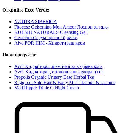
Открийте Ecco Verde:
NATURA SIBERICA
Fitocose Gelsomino Mon Amour Лосион за тяло
KUESHI NATURALS Cleansing Gel
Geoderm Серум против бръчки
Alva FOR HIM - Хидратиращ крем
Нови продукти:
Avril Хидратиращ шампоан за къдрава коса
Avril Хидратиращ стилизиращ желиращ гел
Propolia Organic Urinary Ease Herbal Tea
Raggio di Sole Hair & Body Mist - Lemon & Jasmine
Mad Hippie Triple C Night Cream