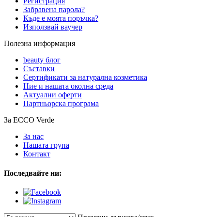
Регистрация
Забравена парола?
Къде е моята поръчка?
Използвай ваучер
Полезна информация
beauty блог
Съставки
Сертификати за натурална козметика
Ние и нашата околна среда
Актуални оферти
Партньорска програма
За ECCO Verde
За нас
Нашата група
Контакт
Последвайте ни: