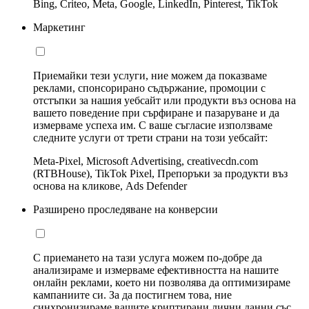
Bing, Criteo, Meta, Google, LinkedIn, Pinterest, TikTok
Маркетинг
Приемайки тези услуги, ние можем да показваме
реклами, спонсорирано съдържание, промоции с
отстъпки за нашия уебсайт или продукти въз основа на
вашето поведение при сърфиране и пазаруване и да
измерваме успеха им. С ваше съгласие използваме
следните услуги от трети страни на този уебсайт:
Meta-Pixel, Microsoft Advertising, creativecdn.com
(RTBHouse), TikTok Pixel, Препоръки за продукти въз
основа на кликове, Ads Defender
Разширено проследяване на конверсии
С приемането на тази услуга можем по-добре да
анализираме и измерваме ефективността на нашите
онлайн реклами, което ни позволява да оптимизираме
кампаниите си. За да постигнем това, ние
синхронизираме вашите криптирани лични данни със