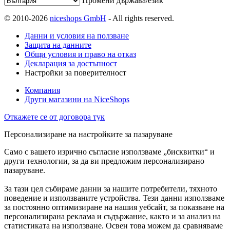
Промени държава/език
© 2010-2026
niceshops GmbH
- All rights reserved.
Данни и условия на ползване
Защита на данните
Общи условия и право на отказ
Декларация за достъпност
Настройки за поверителност
Компания
Други магазини на NiceShops
Откажете се от договора тук
Персонализиране на настройките за пазаруване
Само с вашето изрично съгласие използваме „бисквитки“ и
други технологии, за да ви предложим персонализирано
пазаруване.
За тази цел събираме данни за нашите потребители, тяхното
поведение и използваните устройства. Тези данни използваме
за постоянно оптимизиране на нашия уебсайт, за показване на
персонализирана реклама и съдържание, както и за анализ на
статистиката на използване. Освен това можем да сравняваме