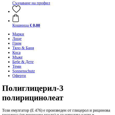
Създаване на профил
Кошница
€ 0,00
Марки
Лице
Грим
Тяло & Баня
Коса
Мъже
Бебе & Дете
Теми
Sonnenschutz
Оферти
Полиглицерил-3
полирицинолеат
Този емулгатор (Е 476) е произведен от глицерол и рицинова
киселина (от рициново масло) и се използва както в