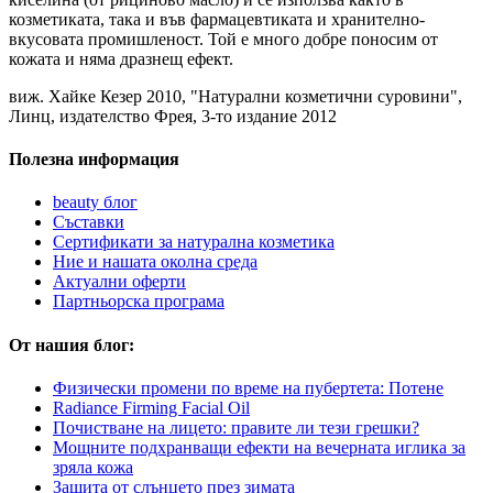
козметиката, така и във фармацевтиката и хранително-
вкусовата промишленост. Той е много добре поносим от
кожата и няма дразнещ ефект.
виж. Хайке Кезер 2010, "Натурални козметични суровини",
Линц, издателство Фрея, 3-то издание 2012
Полезна информация
beauty блог
Съставки
Сертификати за натурална козметика
Ние и нашата околна среда
Актуални оферти
Партньорска програма
От нашия блог:
Физически промени по време на пубертета: Потене
Radiance Firming Facial Oil
Почистване на лицето: правите ли тези грешки?
Мощните подхранващи ефекти на вечерната иглика за
зряла кожа
Защита от слънцето през зимата