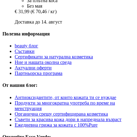
За плътна коса
Без мая
€ 31,99
(€ 70,46 / кг)
Доставка до 14. август
Полезна информация
beauty блог
Съставки
Сертификати за натурална козметика
Ние и нашата околна среда
Актуални оферти
Партньорска програма
От нашия блог:
Антиоксидантите, от които кожата ти се нуждае
Продукти за многократна употреба по време на
менструaция
Органична срещу сертифицирана козметика
Съвети за красива кожа дори в напреднала възраст
Ежедневна грижа за кожата с 100%Pure
Открийте Ecco Verde: