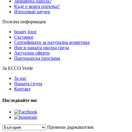
Забравена парола?
Къде е моята поръчка?
Използвай ваучер
Полезна информация
beauty блог
Съставки
Сертификати за натурална козметика
Ние и нашата околна среда
Актуални оферти
Партньорска програма
За ECCO Verde
За нас
Нашата група
Контакт
Последвайте ни:
Промени държава/език