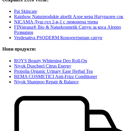
Pai Skincare
Rainbow Naturprodukte aloefit Алое вера Натурален сок
NICAMA Душ гел 2-в-1 с лимонена трева
FINigrana® Bio & Naturkosmetik Сапун за коса Aleppo
Розмарин
Verdesativa PSODERM Концентриран сапун
Нови продукти:
ROYS Beauty Whitening Deo Roll-On
Niyok Duschgel Citrus Energy
Propolia Organic Urinary Ease Herbal Tea
BEMA COSMETICI Anti-Frizz Conditioner
Niyok Shampoo Repair & Balance