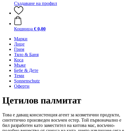
Създаване на профил
Кошница
€ 0,00
Марки
Лице
Грим
Тяло & Баня
Коса
Мъже
Бебе & Дете
Теми
Sonnenschutz
Оферти
Цетилов палмитат
Това е даващ консистенция агент за козметични продукти,
синтетично произведен восъчен естер. Той първоначално е
бил разработен като заместител на китова мас, восъчно-
подобно вещество от синуса на кита, чието извличане сега е