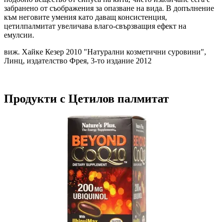
забранено от съображения за опазване на вида. В допълнение
към неговите умения като даващ консистенция,
цетилпалмитат увеличава влаго-свързващия ефект на
емулсии.
виж. Хайке Кезер 2010 "Натурални козметични суровини",
Линц, издателство Фрея, 3-то издание 2012
Продукти с Цетилов палмитат