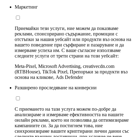
Маркетинг
Приемайки тези услуги, ние можем да показваме
реклами, спонсорирано съдържание, промоции с
отстъпки за нашия уебсайт или продукти въз основа на
вашето поведение при сърфиране и пазаруване и да
измерваме успеха им. С ваше съгласие използваме
следните услуги от трети страни на този уебсайт:
Meta-Pixel, Microsoft Advertising, creativecdn.com
(RTBHouse), TikTok Pixel, Препоръки за продукти въз
основа на кликове, Ads Defender
Разширено проследяване на конверсии
С приемането на тази услуга можем по-добре да
анализираме и измерваме ефективността на нашите
онлайн реклами, което ни позволява да оптимизираме
кампаниите си. За да постигнем това, ние
синхронизираме вашите криптирани лични данни със
следните външни доставчици, при условие че вече