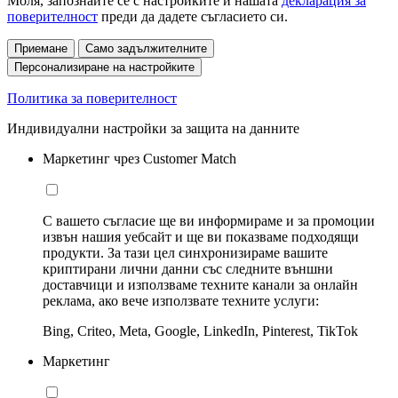
Моля, запознайте се с настройките и нашата
декларация за
поверителност
преди да дадете съгласието си.
Приемане
Само задължителните
Персонализиране на настройките
Политика за поверителност
Индивидуални настройки за защита на данните
Маркетинг чрез Customer Match
С вашето съгласие ще ви информираме и за промоции
извън нашия уебсайт и ще ви показваме подходящи
продукти. За тази цел синхронизираме вашите
криптирани лични данни със следните външни
доставчици и използваме техните канали за онлайн
реклама, ако вече използвате техните услуги:
Bing, Criteo, Meta, Google, LinkedIn, Pinterest, TikTok
Маркетинг