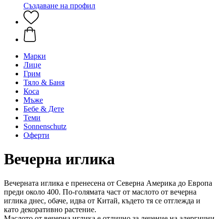
Създаване на профил
Марки
Лице
Грим
Тяло & Баня
Коса
Мъже
Бебе & Дете
Теми
Sonnenschutz
Оферти
Вечерна иглика
Вечерната иглика е пренесена от Северна Америка до Европа
преди около 400. По-голямата част от маслото от вечерна
иглика днес, обаче, идва от Китай, където тя се отглежда и
като декоративно растение.
Маслото от вечерна иглика е отлично за лечение на алергични