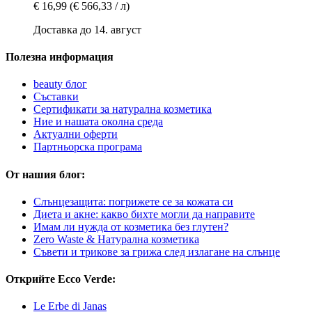
€ 16,99
(€ 566,33 / л)
Доставка до 14. август
Полезна информация
beauty блог
Съставки
Сертификати за натурална козметика
Ние и нашата околна среда
Актуални оферти
Партньорска програма
От нашия блог:
Слънцезащита: погрижете се за кожата си
Диета и акне: какво бихте могли да направите
Имам ли нужда от козметика без глутен?
Zero Waste & Натурална козметика
Съвети и трикове за грижа след излагане на слънце
Открийте Ecco Verde:
Le Erbe di Janas