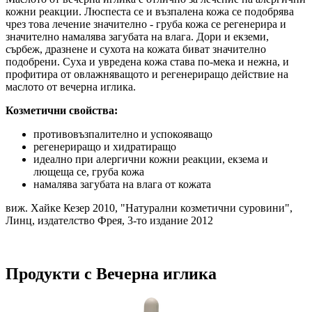
кожни реакции. Люспеста се и възпалена кожа се подобрява
чрез това лечение значително - груба кожа се регенерира и
значително намалява загубата на влага. Дори и екземи,
сърбеж, дразнене и сухота на кожата биват значително
подобрени. Суха и увредена кожа става по-мека и нежна, и
профитира от овлажняващото и регенериращо действие на
маслото от вечерна иглика.
Козметични свойства:
противовъзпалително и успокояващо
регенериращо и хидратиращо
идеално при алергични кожни реакции, екзема и
лющеща се, груба кожа
намалява загубата на влага от кожата
виж. Хайке Кезер 2010, "Натурални козметични суровини",
Линц, издателство Фрея, 3-то издание 2012
Продукти с Вечерна иглика