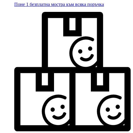
Поне 1 безплатна мостра към всяка поръчка