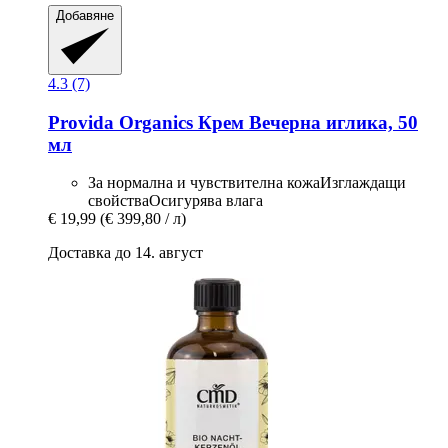
Добавяне
4.3 (7)
Provida Organics
Крем Вечерна иглика, 50
мл
За нормална и чувствителна кожаИзглаждащи
свойстваОсигурява влага
€ 19,99
(€ 399,80 / л)
Доставка до 14. август