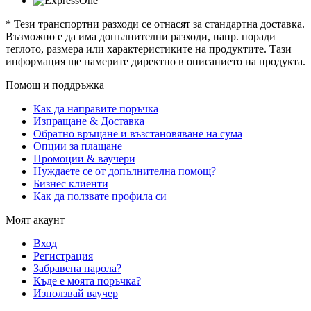
* Тези транспортни разходи се отнасят за стандартна доставка.
Възможно е да има допълнителни разходи, напр. поради
теглото, размера или характеристиките на продуктите. Тази
информация ще намерите директно в описанието на продукта.
Помощ и поддръжка
Как да направите поръчка
Изпращане & Доставка
Обратно връщане и възстановяване на сума
Опции за плащане
Промоции & ваучери
Нуждаете се от допълнителна помощ?
Бизнес клиенти
Как да ползвате профила си
Моят акаунт
Вход
Регистрация
Забравена парола?
Къде е моята поръчка?
Използвай ваучер