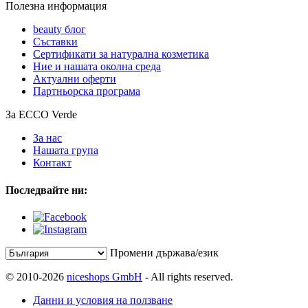
Полезна информация
beauty блог
Съставки
Сертификати за натурална козметика
Ние и нашата околна среда
Актуални оферти
Партньорска програма
За ECCO Verde
За нас
Нашата група
Контакт
Последвайте ни:
Промени държава/език
© 2010-2026
niceshops GmbH
- All rights reserved.
Данни и условия на ползване