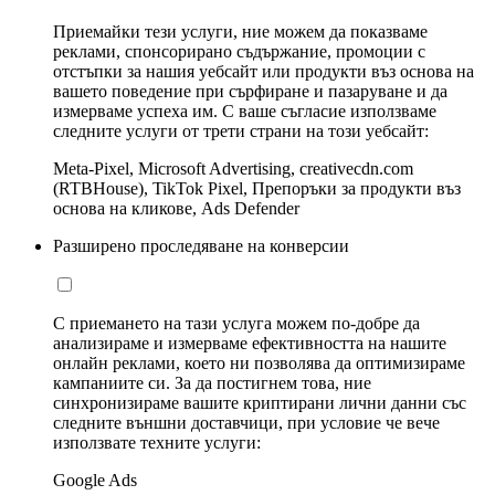
Приемайки тези услуги, ние можем да показваме
реклами, спонсорирано съдържание, промоции с
отстъпки за нашия уебсайт или продукти въз основа на
вашето поведение при сърфиране и пазаруване и да
измерваме успеха им. С ваше съгласие използваме
следните услуги от трети страни на този уебсайт:
Meta-Pixel, Microsoft Advertising, creativecdn.com
(RTBHouse), TikTok Pixel, Препоръки за продукти въз
основа на кликове, Ads Defender
Разширено проследяване на конверсии
С приемането на тази услуга можем по-добре да
анализираме и измерваме ефективността на нашите
онлайн реклами, което ни позволява да оптимизираме
кампаниите си. За да постигнем това, ние
синхронизираме вашите криптирани лични данни със
следните външни доставчици, при условие че вече
използвате техните услуги:
Google Ads