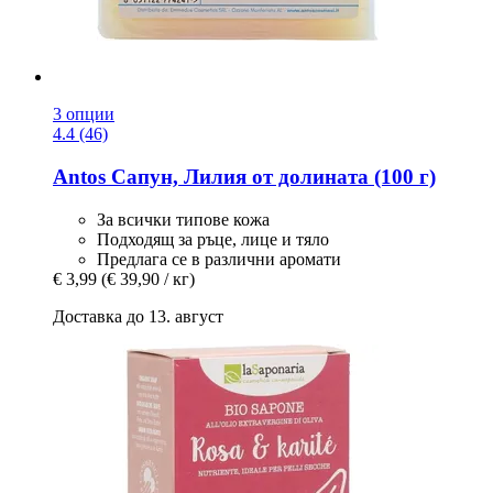
3 опции
4.4 (46)
Antos
Сапун, Лилия от долината (100 г)
За всички типове кожа
Подходящ за ръце, лице и тяло
Предлага се в различни аромати
€ 3,99
(€ 39,90 / кг)
Доставка до 13. август