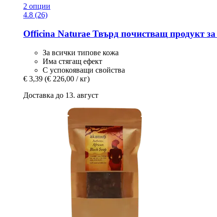
2 опции
4.8 (26)
Officina Naturae
Твърд почистващ продукт за л
За всички типове кожа
Има стягащ ефект
С успокояващи свойства
€ 3,39
(€ 226,00 / кг)
Доставка до 13. август