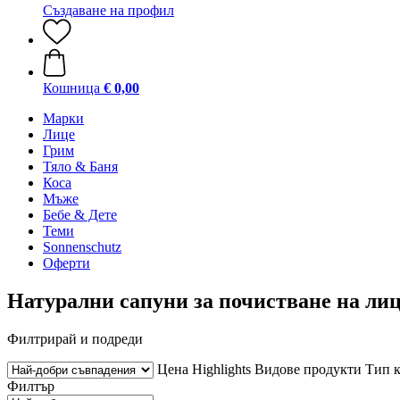
Създаване на профил
Кошница
€ 0,00
Марки
Лице
Грим
Тяло & Баня
Коса
Мъже
Бебе & Дете
Теми
Sonnenschutz
Оферти
Натурални сапуни за почистване на ли
Филтрирай и подреди
Цена
Highlights
Видове продукти
Тип 
Филтър