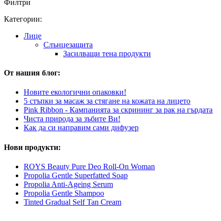
Филтри
Категории:
Лице
Слънцезащита
Засилващи тена продукти
От нашия блог:
Новите екологични опаковки!
5 стъпки за масаж за стягане на кожата на лицето
Pink Ribbon - Кампанията за скрининг за рак на гърдата
Чиста природа за зъбите Ви!
Как да си направим сами дифузер
Нови продукти:
ROYS Beauty Pure Deo Roll-On Woman
Propolia Gentle Superfatted Soap
Propolia Anti-Ageing Serum
Propolia Gentle Shampoo
Tinted Gradual Self Tan Cream