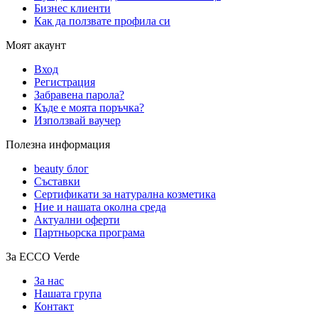
Бизнес клиенти
Как да ползвате профила си
Моят акаунт
Вход
Регистрация
Забравена парола?
Къде е моята поръчка?
Използвай ваучер
Полезна информация
beauty блог
Съставки
Сертификати за натурална козметика
Ние и нашата околна среда
Актуални оферти
Партньорска програма
За ECCO Verde
За нас
Нашата група
Контакт