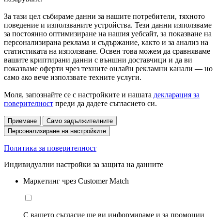
За тази цел събираме данни за нашите потребители, тяхното
поведение и използваните устройства. Тези данни използваме
за постоянно оптимизиране на нашия уебсайт, за показване на
персонализирана реклама и съдържание, както и за анализ на
статистиката на използване. Освен това можем да сравняваме
вашите криптирани данни с външни доставчици и да ви
показваме оферти чрез техните онлайн рекламни канали — но
само ако вече използвате техните услуги.
Моля, запознайте се с настройките и нашата
декларация за
поверителност
преди да дадете съгласието си.
Приемане
Само задължителните
Персонализиране на настройките
Политика за поверителност
Индивидуални настройки за защита на данните
Маркетинг чрез Customer Match
С вашето съгласие ще ви информираме и за промоции