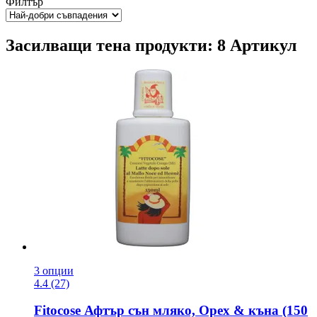
Филтър
Засилващи тена продукти: 8 Артикул
3 опции
4.4 (27)
Fitocose
Афтър сън мляко, Орех & къна (150