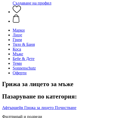
Създаване на профил
Марки
Лице
Грим
Тяло & Баня
Коса
Мъже
Бебе & Дете
Теми
Sonnenschutz
Оферти
Грижа за лицето за мъже
Пазаруване по категория:
Афтършейв
Грижа за лицето
Почистване
Филтрирай и подреди