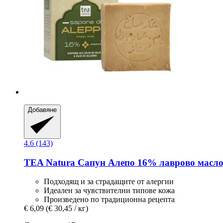
Добавяне
4.6 (143)
TEA Natura
Сапун Алепо 16% лаврово масло,
Подходящ и за страдащите от алергии
Идеален за чувствителни типове кожа
Произведено по традиционна рецепта
€ 6,09
(€ 30,45 / кг)