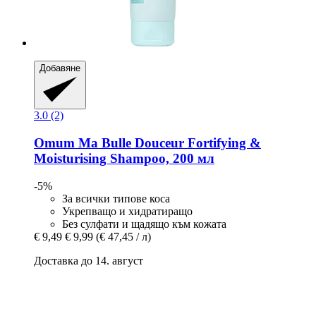
Добавяне
3.0 (2)
Omum
Ma Bulle Douceur Fortifying &
Moisturising Shampoo, 200 мл
-5%
За всички типове коса
Укрепващо и хидратиращо
Без сулфати и щадящо към кожата
€ 9,49
€ 9,99
(€ 47,45 / л)
Доставка до 14. август