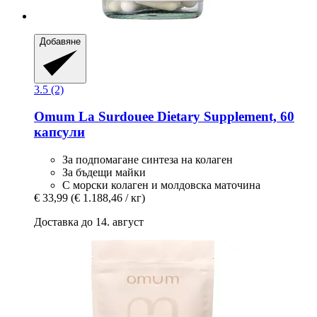
Добавяне
3.5 (2)
Omum
La Surdouee Dietary Supplement, 60
капсули
За подпомагане синтеза на колаген
За бъдещи майки
С морски колаген и молдовска маточина
€ 33,99
(€ 1.188,46 / кг)
Доставка до 14. август