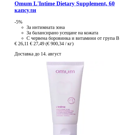
Omum
L'Intime Dietary Supplement, 60
капсули
-5%
За интимната зона
За балансирано усещане на кожата
С червена боровинка и витамини от група B
€ 26,11
€ 27,49
(€ 900,34 / кг)
Доставка до 14. август