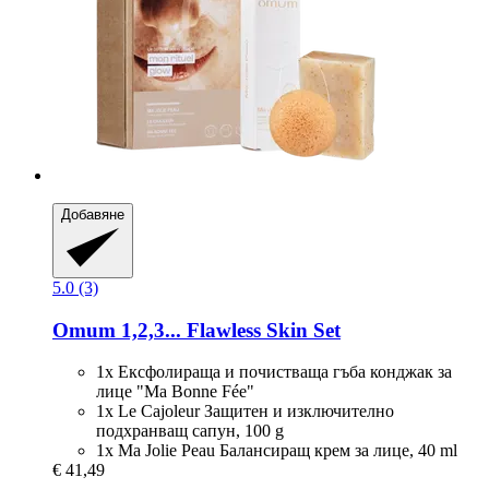
Добавяне
5.0 (3)
Omum
1,2,3... Flawless Skin Set
1x Ексфолираща и почистваща гъба конджак за
лице "Ma Bonne Fée"
1x Le Cajoleur Защитен и изключително
подхранващ сапун, 100 g
1x Ma Jolie Peau Балансиращ крем за лице, 40 ml
€ 41,49