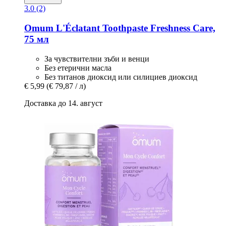
3.0 (2)
Omum
L'Éclatant Toothpaste Freshness Care,
75 мл
За чувствителни зъби и венци
Без етерични масла
Без титанов диоксид или силициев диоксид
€ 5,99
(€ 79,87 / л)
Доставка до 14. август