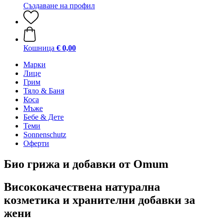
Създаване на профил
Кошница
€ 0,00
Марки
Лице
Грим
Тяло & Баня
Коса
Мъже
Бебе & Дете
Теми
Sonnenschutz
Оферти
Био грижа и добавки от Omum
Висококачествена натурална
козметика и хранителни добавки за
жени