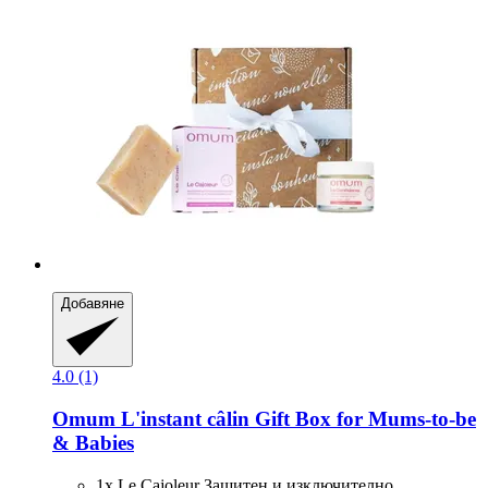
Добавяне
4.0 (1)
Omum
L'instant câlin Gift Box for Mums-​to-​be
& Babies
1x Le Cajoleur Защитен и изключително