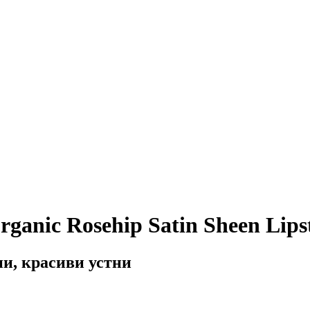
anic Rosehip Satin Sheen Lipst
и, красиви устни