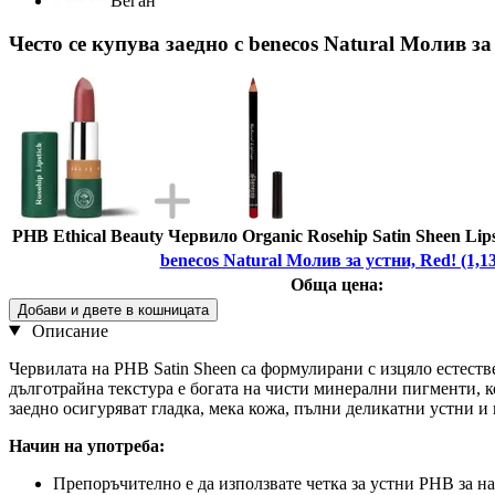
Веган
Често се купува заедно с benecos Natural Молив за 
PHB Ethical Beauty Червило Organic Rosehip Satin Sheen Lipst
benecos Natural Молив за устни, Red! (1,13
Обща цена:
Добави и двете в кошницата
Описание
Червилата на PHB Satin Sheen са формулирани с изцяло естеств
дълготрайна текстура е богата на чисти минерални пигменти, 
заедно осигуряват гладка, мека кожа, пълни деликатни устни и 
Начин на употреба:
Препоръчително е да използвате четка за устни PHB за на