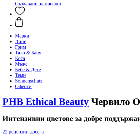
Създаване на профил
Марки
Лице
Грим
Тяло & Баня
Коса
Мъже
Бебе & Дете
Теми
Sonnenschutz
Оферти
PHB Ethical Beauty
Червило Org
Интензивни цветове за добре поддържан
22 рецензии досега