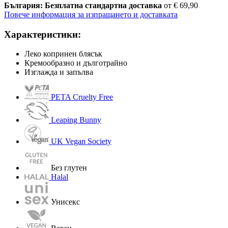
България: Безплатна стандартна доставка
от € 69,90
Повече информация за изпращането и доставката
Характеристики:
Леко копринен блясък
Кремообразно и дълготрайно
Изглажда и запълва
PETA Cruelty Free
Leaping Bunny
UK Vegan Society
Без глутен
Halal
Унисекс