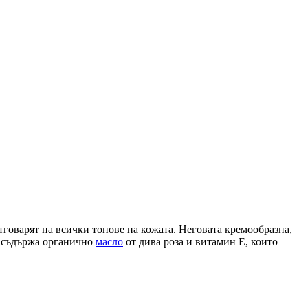
тговарят на всички тонове на кожата. Неговата кремообразна,
а съдържа органично
масло
от дива роза и витамин Е, които