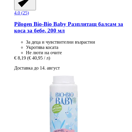
4.0 (25)
Pilogen
Bio-​Bio Baby Разплитащ балсам за
коса за бебе, 200 мл
За деца и чувствителни възрастни
Укротява косата
Не люти на очите
€ 8,19
(€ 40,95 / л)
Доставка до 14. август