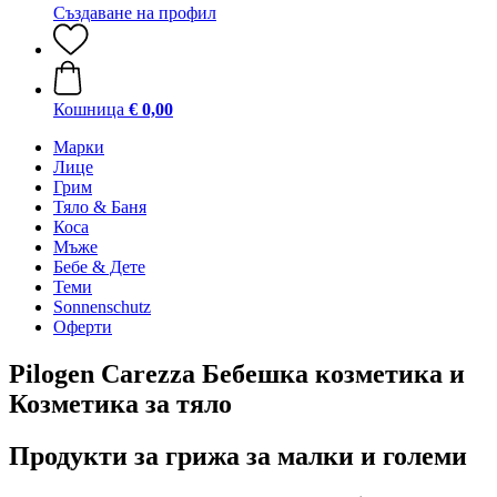
Създаване на профил
Кошница
€ 0,00
Марки
Лице
Грим
Тяло & Баня
Коса
Мъже
Бебе & Дете
Теми
Sonnenschutz
Оферти
Pilogen Carezza Бебешка козметика и
Козметика за тяло
Продукти за грижа за малки и големи