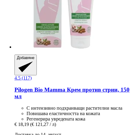
Добавяне
4.5 (117)
Pilogen
Bio Mamma Крем против стрии, 150
мл
С интензивно подхранващи растителни масла
Повишава еластичността на кожата
Регенерира увредената кожа
€ 18,19
(€ 121,27 / л)
Доставка до 14. август