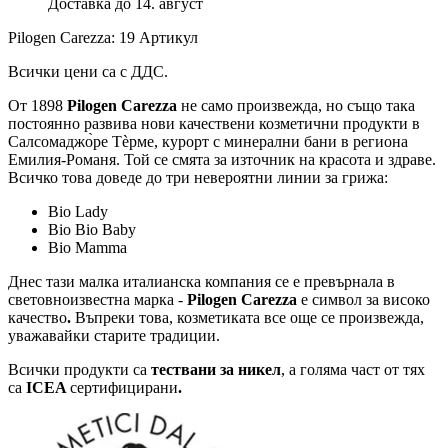
Доставка до 14. август
Pilogen Carezza: 19 Артикул
Всички цени са с ДДС.
От 1898
Pilogen Carezza
не само произвежда, но също така
постоянно развива нови качествени козметични продукти в
Салсомаджо̀ре Тѐрме, курорт с минерални бани в региона
Емилия-Романя. Той се смята за източник на красота и здраве.
Всичко това доведе до три невероятни линии за грижа:
Bio Lady
Bio Bio Baby
Bio Mamma
Днес тази малка италианска компания се е превърнала в
световноизвестна марка -
Pilogen Carezza
е символ за високо
качество
.
Въпреки това, козметиката все още се произвежда,
уважавайки старите традиции.
Всички продукти са
тествани за никел
, а голяма част от тях
са
ICEA
сертифицирани
.