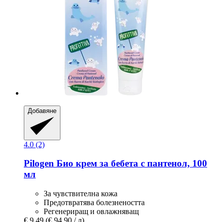
Добавяне
4.0 (2)
Pilogen
Био крем за бебета с пантенол, 100
мл
За чувствителна кожа
Предотвратява болезнеността
Регенериращ и овлажняващ
€ 9,49
(€ 94,90 / л)