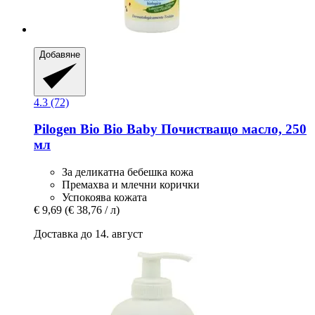
Добавяне
4.3 (72)
Pilogen
Bio Bio Baby Почистващо масло, 250
мл
За деликатна бебешка кожа
Премахва и млечни корички
Успокоява кожата
€ 9,69
(€ 38,76 / л)
Доставка до 14. август