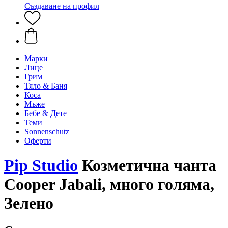
Създаване на профил
Марки
Лице
Грим
Тяло & Баня
Коса
Мъже
Бебе & Дете
Теми
Sonnenschutz
Оферти
Pip Studio
Козметична чанта
Cooper Jabali, много голяма,
Зелено