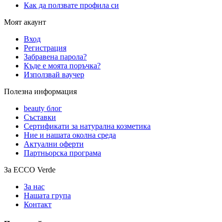
Как да ползвате профила си
Моят акаунт
Вход
Регистрация
Забравена парола?
Къде е моята поръчка?
Използвай ваучер
Полезна информация
beauty блог
Съставки
Сертификати за натурална козметика
Ние и нашата околна среда
Актуални оферти
Партньорска програма
За ECCO Verde
За нас
Нашата група
Контакт