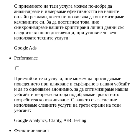
С приемането на тази услуга можем по-добре да
анализираме и измерваме ефективността на нашите
онлайн реклами, което ни позволява да оптимизираме
кампаниите си. За да постигнем това, ние
синхронизираме вашите криптирани лични данни със
следните външни доставчици, при условие че вече
използвате техните услуги:
Google Ads
Performance
Приемайки тези услуги, ние можем да проследяваме
поведението при кликване и сърфиране в нашия уебсайт
и да го оценяваме анонимно, за да оптимизираме нашия
уебсайт и непрекъснато да подобряваме цялостното
потребителско изживяване. С вашето съгласие ние
използваме следните услуги на трети страни на този
уебсайт:
Google Analytics, Clarity, A/B-Testing
Функционалност