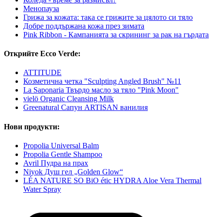
Менопауза
Грижа за кожата: така се грижите за цялото си тяло
Добре поддържана кожа през зимата
Pink Ribbon - Кампанията за скрининг за рак на гърдата
Открийте Ecco Verde:
ATTITUDE
Козметична четка "Sculpting Angled Brush" №11
La Saponaria Твърдо масло за тяло "Pink Moon"
vielö Organic Cleansing Milk
Greenatural Сапун ARTISAN ванилия
Нови продукти:
Propolia Universal Balm
Propolia Gentle Shampoo
Avril Пудра на прах
Niyok Душ гел „Golden Glow“
LÉA NATURE SO BiO étic HYDRA Aloe Vera Thermal
Water Spray